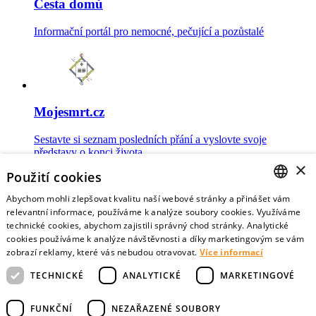
Cesta domů
Informační portál pro nemocné, pečující a pozůstalé
Mojesmrt.cz
Sestavte si seznam posledních přání a vyslovte svoje
představy o konci života
×
Použití cookies
Abychom mohli zlepšovat kvalitu naší webové stránky a přinášet vám
CZECH
relevantní informace, používáme k analýze soubory cookies. Využíváme
technické cookies, abychom zajistili správný chod stránky. Analytické
Data o umírání
ENGLISH
cookies používáme k analýze návštěvnosti a díky marketingovým se vám
zobrazí reklamy, které vás nebudou otravovat.
Více informací
Nejnovější data o postojích veřejnosti a zdravotníků k umírání
TECHNICKÉ
ANALYTICKÉ
MARKETINGOVÉ
FUNKČNÍ
NEZAŘAZENÉ SOUBORY