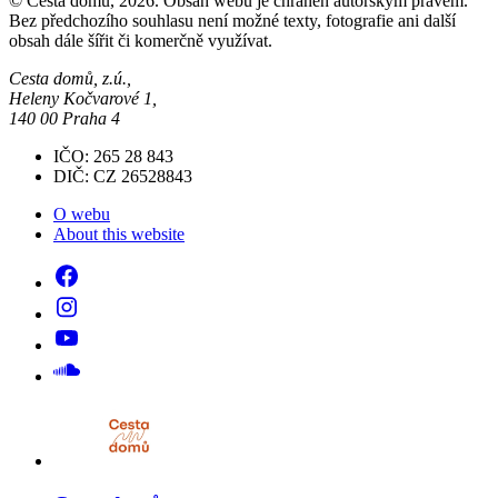
© Cesta domů, 2026. Obsah webu je chráněn autorským právem.
Bez předchozího souhlasu není možné texty, fotografie ani další
obsah dále šířit či komerčně využívat.
Cesta domů, z.ú.,
Heleny Kočvarové 1,
140 00 Praha 4
IČO: 265 28 843
DIČ: CZ 26528843
O webu
About this website