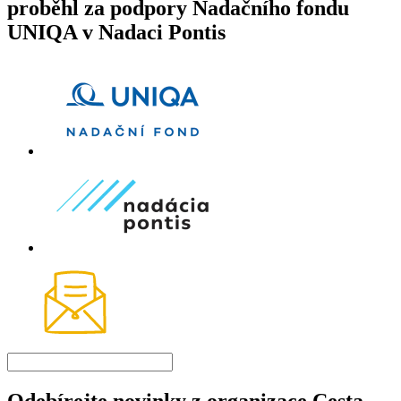
proběhl za podpory Nadačního fondu
UNIQA v Nadaci Pontis
Odebírejte novinky z organizace Cesta