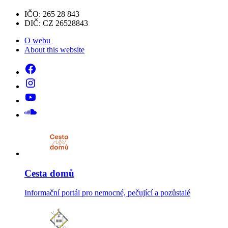
IČO: 265 28 843
DIČ: CZ 26528843
O webu
About this website
Cesta domů
Informační portál pro nemocné, pečující a pozůstalé