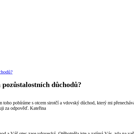
ůchodů?
 pozůstalostních důchodů?
toho pobíráme s otcem sirotčí a vdovský důchod, který mi přenechává
uji za odpověď. Kateřina
hod a Váš otec zase vdovecký. Otěhotněla jste a zajímá Vás, zda na vaš