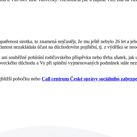
atřenost sirotka, to znamená nejčastěji, že mu ještě nebylo 26 let a je
innost nezakládala účast na důchodovém pojištění, tj. z výdělku se neo
u ani souběžné pobírání rodičovského příspěvku nebo třeba sňatek, ja
doveckého důchodu a Vy při splnění vyjmenovaných podmínek stále nez
ejbližší pobočku nebo
Call centrum České správy sociálního zabezpe