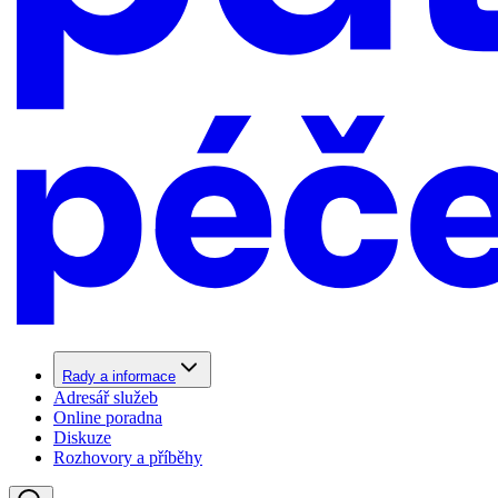
Rady a informace
Adresář služeb
Online poradna
Diskuze
Rozhovory a příběhy