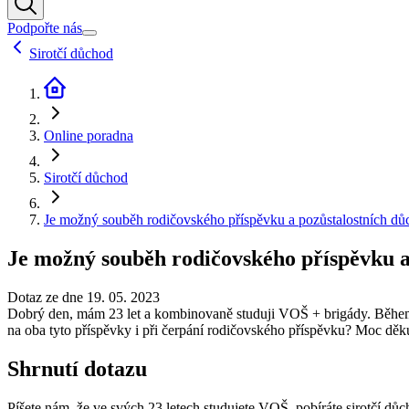
Podpořte nás
Sirotčí důchod
Online poradna
Sirotčí důchod
Je možný souběh rodičovského příspěvku a pozůstalostních d
Je možný souběh rodičovského příspěvku a
Dotaz ze dne 19. 05. 2023
Dobrý den, mám 23 let a kombinovaně studuji VOŠ + brigády. Během 
na oba tyto příspěvky i při čerpání rodičovského příspěvku? Moc děk
Shrnutí dotazu
Píšete nám, že ve svých 23 letech studujete VOŠ, pobíráte sirotčí důc