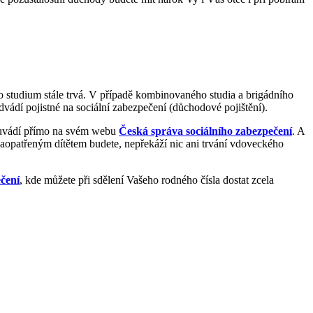
ho studium stále trvá. V případě kombinovaného studia a brigádního
dvádí pojistné na sociální zabezpečení (důchodové pojištění).
k uvádí přímo na svém webu
Česká správa sociálního zabezpečení
. A
aopatřeným dítětem budete, nepřekáží nic ani trvání vdoveckého
čení
, kde můžete při sdělení Vašeho rodného čísla dostat zcela