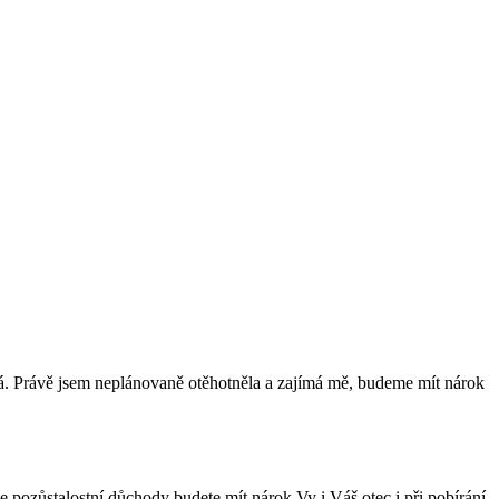
. Právě jsem neplánovaně otěhotněla a zajímá mě, budeme mít nárok
e pozůstalostní důchody budete mít nárok Vy i Váš otec i při pobírání