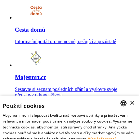
Cesta domů
Informační portál pro nemocné, pečující a pozůstalé
Mojesmrt.cz
Sestavte si seznam posledních přání a vyslovte svoje
představy o konci života
×
Použití cookies
Abychom mohli zlepšovat kvalitu naší webové stránky a přinášet vám
CZECH
relevantní informace, používáme k analýze soubory cookies. Využíváme
technické cookies, abychom zajistili správný chod stránky. Analytické
Data o umírání
ENGLISH
cookies používáme k analýze návštěvnosti a díky marketingovým se vám
zobrazí reklamy, které vás nebudou otravovat.
Více informací