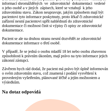
informací shromážděných ve zdravotnické dokumentaci vedené
o jeho osobě a v jiných zápisech, které se vztahují k jeho
zdravotnímu stavu. Zákon neupravuje, jakým způsobem mají být
pacientovi tyto informace poskytnuty, proto lékař či zdravotnické
zařízení nesmí pacientovi upřít nahlédnutí do zdravotnické
dokumentace či možnost činit si výpisy či opisy ze zdravotnické
dokumentace.
Pacient se ale na druhou stranu nesmí dozvědět ze zdravotnické
dokumentace informace o třetí osobě.
V případě, že se jedná o osobu mladší 18 let nebo osobu zbavenou
způsobilosti k právním úkonům, mají právo na tyto informace jejich
zákonní zástupci.
Závěrem bych rád dodal, že pacient má právo být úplně informován
o svém zdravotním stavu, což znamená i podání vysvětlení k
provedeným vyšetřením, plánované léčbě a jejím možnostem a
výsledkům.
Na dotaz odpovídá