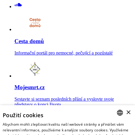
Cesta domů
Informační portál pro nemocné, pečující a pozůstalé
Mojesmrt.cz
Sestavte si seznam posledních přání a vyslovte svoje
představy o konci života
×
Použití cookies
Abychom mohli zlepšovat kvalitu naší webové stránky a přinášet vám
CZECH
relevantní informace, používáme k analýze soubory cookies. Využíváme