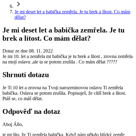
Je mi deset let a babička zemřela. Je tu brek a lítost. Co mám
dělat?
Je mi deset let a babička zemřela. Je tu
brek a lítost. Co mám dělat?
Dotaz ze dne 08. 11. 2022
Je mi 10. let a zemřela mi babička je tu brek a lítost , zrovna zemřela
na mojí oslavu ,ale ta se potom zrušila . Co mám dělat ?????
Shrnutí dotazu
Je Ti 10 let a zrovna na Tvoji narozeninovou oslavu Ti zemřela
babička. Oslava se potom zrušila. Popisuješ, že cítíš brek a lítost.
Ptáš se, co máš dělat.
Odpověď na dotaz
Ahoj Áňo,
je mi líto, že Ti zemřela babička. Když nám někdo blízký zemře,