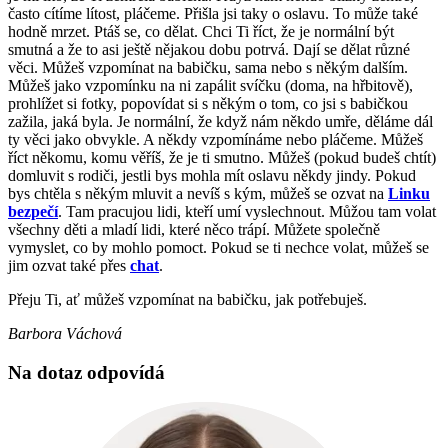
často cítíme lítost, pláčeme. Přišla jsi taky o oslavu. To může také
hodně mrzet. Ptáš se, co dělat. Chci Ti říct, že je normální být
smutná a že to asi ještě nějakou dobu potrvá. Dají se dělat různé
věci. Můžeš vzpomínat na babičku, sama nebo s někým dalším.
Můžeš jako vzpomínku na ni zapálit svíčku (doma, na hřbitově),
prohlížet si fotky, popovídat si s někým o tom, co jsi s babičkou
zažila, jaká byla. Je normální, že když nám někdo umře, děláme dál
ty věci jako obvykle. A někdy vzpomínáme nebo pláčeme. Můžeš
říct někomu, komu věříš, že je ti smutno. Můžeš (pokud budeš chtít)
domluvit s rodiči, jestli bys mohla mít oslavu někdy jindy. Pokud
bys chtěla s někým mluvit a nevíš s kým, můžeš se ozvat na
Linku
bezpečí
. Tam pracujou lidi, kteří umí vyslechnout. Můžou tam volat
všechny děti a mladí lidi, které něco trápí. Můžete společně
vymyslet, co by mohlo pomoct. Pokud se ti nechce volat, můžeš se
jim ozvat také přes
chat
.
Přeju Ti, ať můžeš vzpomínat na babičku, jak potřebuješ.
Barbora Váchová
Na dotaz odpovídá