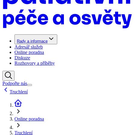
Rady a informace
Adresář služeb
Online poradna
Diskuze
Rozhovory a příběhy
Podpořte nás
Truchlení
Online poradna
Truchlení