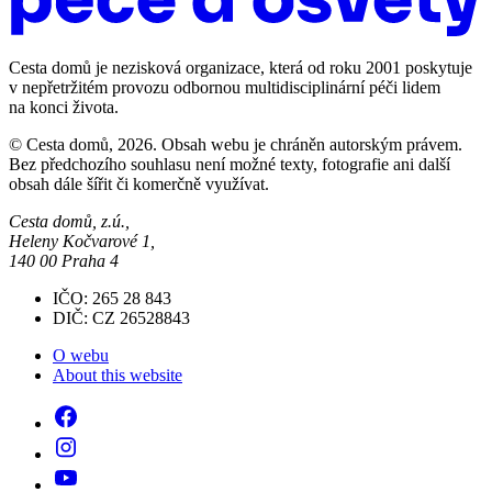
Cesta domů je nezisková organizace, která od roku 2001 poskytuje
v nepřetržitém provozu odbornou multidisciplinární péči lidem
na konci života.
© Cesta domů, 2026. Obsah webu je chráněn autorským právem.
Bez předchozího souhlasu není možné texty, fotografie ani další
obsah dále šířit či komerčně využívat.
Cesta domů, z.ú.,
Heleny Kočvarové 1,
140 00 Praha 4
IČO: 265 28 843
DIČ: CZ 26528843
O webu
About this website