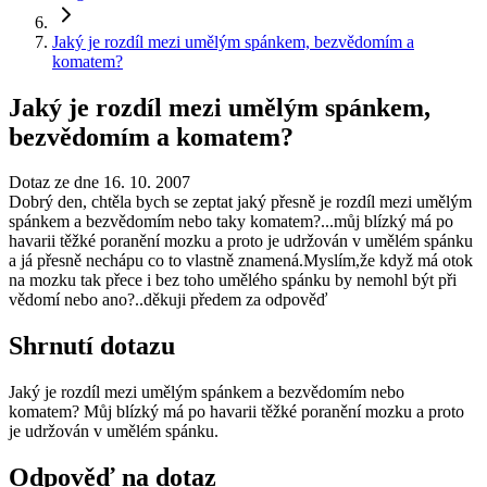
Jaký je rozdíl mezi umělým spánkem, bezvědomím a
komatem?
Jaký je rozdíl mezi umělým spánkem,
bezvědomím a komatem?
Dotaz ze dne 16. 10. 2007
Dobrý den, chtěla bych se zeptat jaký přesně je rozdíl mezi umělým
spánkem a bezvědomím nebo taky komatem?...můj blízký má po
havarii těžké poranění mozku a proto je udržován v umělém spánku
a já přesně nechápu co to vlastně znamená.Myslím,že když má otok
na mozku tak přece i bez toho umělého spánku by nemohl být při
vědomí nebo ano?..děkuji předem za odpověď
Shrnutí dotazu
Jaký je rozdíl mezi umělým spánkem a bezvědomím nebo
komatem? Můj blízký má po havarii těžké poranění mozku a proto
je udržován v umělém spánku.
Odpověď na dotaz