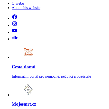
O webu
About this website
Cesta domů
Informační portál pro nemocné, pečující a pozůstalé
Mojesmrt.cz