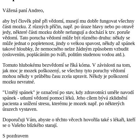
Vážená paní Andreo,
aby byl člověk plně při vědomí, musejí mu dobře fungovat všechny
části mozku. Z různých příčin, např. po úraze hlavy nebo po otravě
jedy, některé části mozku dobře nefungují a dochází k tzv. poruše
vědomí. Tato porucha vědomí může být různého druhu: někdy se
může jednat o popletenost, jindy o velkou spavost, někdy až spánek
takové hloubky, že nemocného nelze žádným způsobem vzbudit
(oslovením, poplácáním po tváři, politím studenou vodou atd.).
Tomuto hlubokému bezvědomí se říká kóma. V závislosti na tom,
jak moc je mozek poškozený, se všechny tyto poruchy vědomí
mohou někdy v průběhu času zcela upravit. Někdy je poškození
mozku nevratné.
"Umělý spánek" je označení po stav, kdy zdravotníci uměle navodí
spánek - utlumí vědomí pomocí léků. Jeho cílem bývá zklidnění
pacienta a snížení stresu, kterému je mozek např. po některých
úrazech vystaven.
Doporučuji Vám, abyste o těchto věcech hovořila také s lékaři, kteří
se o Vašeho blízkého starají.
S pozdravem