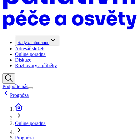
Rady a informace
Adresář služeb
Online poradna
Diskuze
Rozhovory a příběhy
Podpořte nás
Prognóza
Online poradna
Prognóza