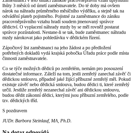
Zaměstnanci v této situaci zanikne pracovněprávní vztah uplynutím
lhůty 3 měsíců od úmrtí zaměstnavatele. Do té doby má ovšem
nárok na náhradu průměrného měsíčního výdělku, a stejně tak na
odvádění plateb pojistného. Pojistné za zaměstnance do zániku
pracovněprávního vztahu hradí soudem jmenovaný správce
dědictví. O vyplacení náhrady mzdy by se měl rovněž postarat
správce pozůstalosti. Nestane-li se tak, bude zaměstnanec náhradu
mzdy nárokovat jako pohledávku v dědickém řízení.
Zápočtový list zaměstnanci na jeho žádost a po předložení
potřebných dokladů vydá krajská pobočka Úřadu práce podle místa
činnosti zaměstnavatele.
Co se týče možných dědiců po zemřelém, nemám pro posouzení
dostatečné informace. Záleží na tom, jestli zemřelý zanechal závěť či
dědickou smlouvu, případně jaké žijící příbuzné zemřelý měl. Pokud
existuje závěť nebo dědická smlouva, budou dědici ti, které zemřelý
určil. Jestliže zemřelý nezanechal závěť ani dědickou smlouvu,
budou dědit zákonní dědici, kterými jsou příbuzní zemřelého, podle
tzv. dědických tříd.
S pozdravem
JUDr. Barbora Steinlauf, MA, Ph.D.
Na dotaz odpovídá