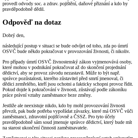
provedl odvody soc. a zdrav. pojištění, daňové přiznání a kdo by
pravděpodobně dědil.
Odpověď na dotaz
Dobrý den,
následující postup v situaci se bude odvíjet od toho, zda po úmrtí
OSVČ bude někdo pokračovat v provozování živnosti, či nikoliv.
Pro případy úmrtí OSVČ živnostenský zákon vyjmenovává osoby,
které mohou v podnikání pokračovat až do skončení projednání
dědictví, aby se provoz závodu nezastavil. Může to být např.
správce pozůstalosti, kterého zůstavitel před smrtí jmenoval, či
dědici zemřelého, kteří jsou ochotni a fakticky schopni provoz řídit.
Pokud dojde k pokračování v živnosti, zůstávají podle zákoníku
práce právní vztahy zaměstnance beze změny.
Jestliže ale neexistuje nikdo, kdo by mohl provozování živnosti
převzít, pak bude potřeba vypořádat závazky, které má OSVČ vůči
zaměstnanci, zdravotní pojišťovně a ČSSZ. Pro tyto účely
pravděpodobně sám soud jmenuje správce dědictví, který bude mít
na starost ukončení činnosti zaměstnavatele.