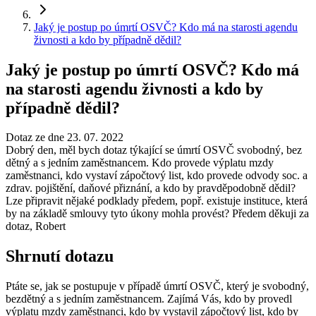
Jaký je postup po úmrtí OSVČ? Kdo má na starosti agendu
živnosti a kdo by případně dědil?
Jaký je postup po úmrtí OSVČ? Kdo má
na starosti agendu živnosti a kdo by
případně dědil?
Dotaz ze dne 23. 07. 2022
Dobrý den, měl bych dotaz týkající se úmrtí OSVČ svobodný, bez
dětný a s jedním zaměstnancem. Kdo provede výplatu mzdy
zaměstnanci, kdo vystaví zápočtový list, kdo provede odvody soc. a
zdrav. pojištění, daňové přiznání, a kdo by pravděpodobně dědil?
Lze připravit nějaké podklady předem, popř. existuje instituce, která
by na základě smlouvy tyto úkony mohla provést? Předem děkuji za
dotaz, Robert
Shrnutí dotazu
Ptáte se, jak se postupuje v případě úmrtí OSVČ, který je svobodný,
bezdětný a s jedním zaměstnancem. Zajímá Vás, kdo by provedl
výplatu mzdy zaměstnanci, kdo by vystavil zápočtový list, kdo by