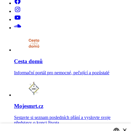
Cesta domů
Informační portál pro nemocné, pečující a pozůstalé
Mojesmrt.cz
Sestavte si seznam posledních přání a vyslovte svoje
představy o konci života
×