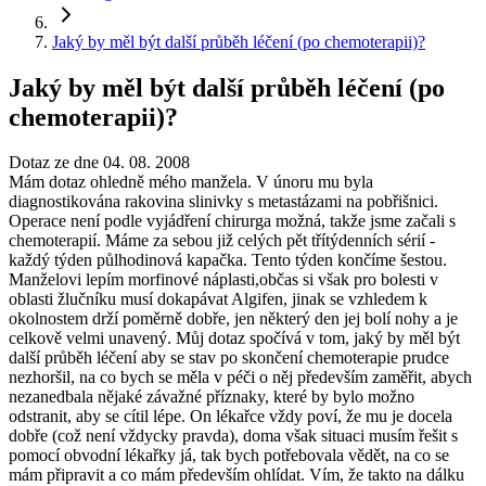
Jaký by měl být další průběh léčení (po chemoterapii)?
Jaký by měl být další průběh léčení (po
chemoterapii)?
Dotaz ze dne 04. 08. 2008
Mám dotaz ohledně mého manžela. V únoru mu byla
diagnostikována rakovina slinivky s metastázami na pobřišnici.
Operace není podle vyjádření chirurga možná, takže jsme začali s
chemoterapií. Máme za sebou již celých pět třítýdenních sérií -
každý týden půlhodinová kapačka. Tento týden končíme šestou.
Manželovi lepím morfinové náplasti,občas si však pro bolesti v
oblasti žlučníku musí dokapávat Algifen, jinak se vzhledem k
okolnostem drží poměrně dobře, jen některý den jej bolí nohy a je
celkově velmi unavený. Můj dotaz spočívá v tom, jaký by měl být
další průběh léčení aby se stav po skončení chemoterapie prudce
nezhoršil, na co bych se měla v péči o něj především zaměřit, abych
nezanedbala nějaké závažné příznaky, které by bylo možno
odstranit, aby se cítil lépe. On lékařce vždy poví, že mu je docela
dobře (což není vždycky pravda), doma však situaci musím řešit s
pomocí obvodní lékařky já, tak bych potřebovala vědět, na co se
mám připravit a co mám především ohlídat. Vím, že takto na dálku