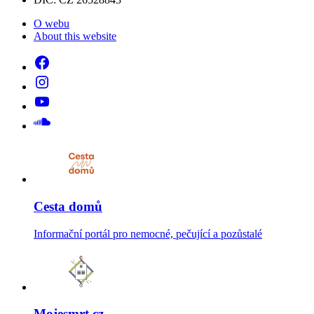
O webu
About this website
Cesta domů
Informační portál pro nemocné, pečující a pozůstalé
Mojesmrt.cz