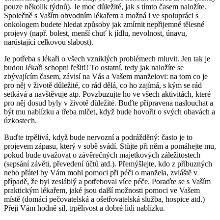
pouze několik týdnů). Je moc důležité, jak s tímto časem naložíte.
Společně s Vaším obvodním lékařem a možná i ve spolupráci s
onkologem budete hledat způsoby jak zmírnit nepřijemné tělesné
projevy (např. bolest, menší chuť k jídlu, nevolnost, únavu,
narůstající celkovou slabost).
Je potřeba s lékaři o všech vzniklých problémech mluvit. Jen tak je
budou lékaři schopni řešit!! To ostatní, tedy jak naložíte se
zbývajícím časem, závisí na Vás a Vašem manželovi: na tom co je
pro něj v životě důležité, co rád dělá, co ho zajímá, s kým se rád
setkává a navštěvuje atp. Povzbuzujte ho ve všech aktivitách, které
pro něj dosud byly v životě důležité. Buďte připravena naslouchat a
být mu nablízku a třeba mlčet, když bude hovořit o svých obavách a
úzkostech.
Buďte trpělivá, když bude nervozní a podrážděný: často je to
projevem zápasu, který v sobě svádí. Stůjte při něm a pomáhejte mu,
pokud bude uvažovat o závěrečných majetkových záležitostech
(sepsání závěti, převedení účtů atd.). Přemýšlejte, kdo z příbuzných
nebo přátel by Vám mohl pomoci při péči o manžela, zvláště v
případě, že byl zesláblý a potřeboval více péče. Poraďte se s Vaším
praktickým lékařem, jaké jsou další možnosti pomoci ve Vašem
místě (domácí pečovatelská a ošetřovatelská služba, hospice atd.)
Přeji Vám hodně sil, trpělivost a dobré lidi nablízku.