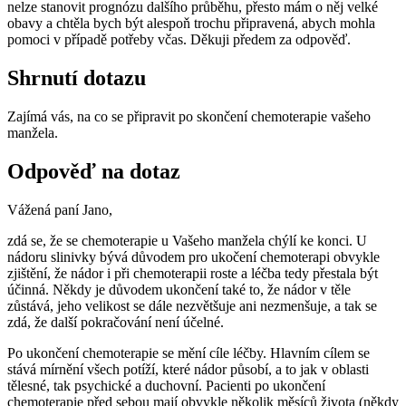
nelze stanovit prognózu dalšího průběhu, přesto mám o něj velké
obavy a chtěla bych být alespoň trochu připravená, abych mohla
pomoci v případě potřeby včas. Děkuji předem za odpověď.
Shrnutí dotazu
Zajímá vás, na co se připravit po skončení chemoterapie vašeho
manžela.
Odpověď na dotaz
Vážená paní Jano,
zdá se, že se chemoterapie u Vašeho manžela chýlí ke konci. U
nádoru slinivky bývá důvodem pro ukočení chemoterapi obvykle
zjištění, že nádor i při chemoterapii roste a léčba tedy přestala být
účinná. Někdy je důvodem ukončení také to, že nádor v těle
zůstává, jeho velikost se dále nezvětšuje ani nezmenšuje, a tak se
zdá, že další pokračování není účelné.
Po ukončení chemoterapie se mění cíle léčby. Hlavním cílem se
stává mírnění všech potíží, které nádor působí, a to jak v oblasti
tělesné, tak psychické a duchovní. Pacienti po ukončení
chemoterapie před sebou mají obvykle několik měsíců života (někdy