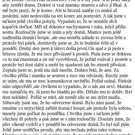
aby zemřel doma. Doktor si vzal mamku stranou a něco jí říkal. A
mě bylo jasný, že je konec. Ale ta hrozná naděje co umírá až
poslední, nám nedovolila na ten konec ani pomyslet. A tak jsme s
taťkem ještě chvilku pobyly. Vypadalo to, že se nemůže těch
kapaček dočkat. Měl už dokonce nachystanou i ruku, když přišla
sestra. Rozloučily jsme se sním a jely domů. Mamce jsem ještě
nadhodila domácí hospic ,ale ona neměla náladu to zrovna řešit a
protože byl pátek, domluvily jsme se ,že to budeme řešit až v
pondělí. Druhý den jsem k tátovi došla první.On spal a já jsem s
hrůzou zjistila, že má ruce přivázané k posteli. Ptala jsem se doktora
co to má znamenat a on mě vysvětloval, že pořád vstával z postele a
protože byl dost slabý a mohl by spadnout tak ho museli přivázat.
Zeptala jsem se, jestli mu dali morfin. Doktor řekl, že ano. Za
chvilku přišla i mamka se sestrou a ruce mu odvázaly. Bavily jsme
se sním, ale mu se moc komunikovat nechtělo. Pořád usínal. Párkrát
nám odpověděl ,ale chvílemi to vypadalo, že o nás ani neví. Mamka
mu namáčela rty. Já jsem ho hladila po těle. Dělalo mu to dobře. Byl
dost neklidný. Pořád se mlel, ale neměl sílu se ani držet madla.
Slibovaly jsme mu, že ho odvezeme domů. Bylo nám jasné, že
musíme co nejrychleji zařídit domácí hospic,ale protože byla sobota,
musely jsme počkat do pondělka. Chvilku jsme s taťkem ještě
všechny tři pobyly a pak jsme se s ním rozloučily. Doufaly jsme, že
přes víkend vydrží a v pondělí ho odvezeme domů.To byl náš plán.
Ještě jsme sestřičku prosily, aby mu nechala jednu ruku volnou.