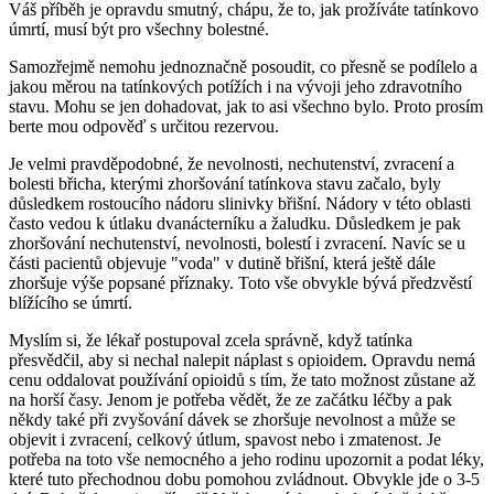
Váš příběh je opravdu smutný, chápu, že to, jak prožíváte tatínkovo
úmrtí, musí být pro všechny bolestné.
Samozřejmě nemohu jednoznačně posoudit, co přesně se podílelo a
jakou měrou na tatínkových potížích i na vývoji jeho zdravotního
stavu. Mohu se jen dohadovat, jak to asi všechno bylo. Proto prosím
berte mou odpověď s určitou rezervou.
Je velmi pravděpodobné, že nevolnosti, nechutenství, zvracení a
bolesti břicha, kterými zhoršování tatínkova stavu začalo, byly
důsledkem rostoucího nádoru slinivky břišní. Nádory v této oblasti
často vedou k útlaku dvanácterníku a žaludku. Důsledkem je pak
zhoršování nechutenství, nevolnosti, bolestí i zvracení. Navíc se u
části pacientů objevuje "voda" v dutině břišní, která ještě dále
zhoršuje výše popsané příznaky. Toto vše obvykle bývá předzvěstí
blížícího se úmrtí.
Myslím si, že lékař postupoval zcela správně, když tatínka
přesvědčil, aby si nechal nalepit náplast s opioidem. Opravdu nemá
cenu oddalovat používání opioidů s tím, že tato možnost zůstane až
na horší časy. Jenom je potřeba vědět, že ze začátku léčby a pak
někdy také při zvyšování dávek se zhoršuje nevolnost a může se
objevit i zvracení, celkový útlum, spavost nebo i zmatenost. Je
potřeba na toto vše nemocného a jeho rodinu upozornit a podat léky,
které tuto přechodnou dobu pomohou zvládnout. Obvykle jde o 3-5