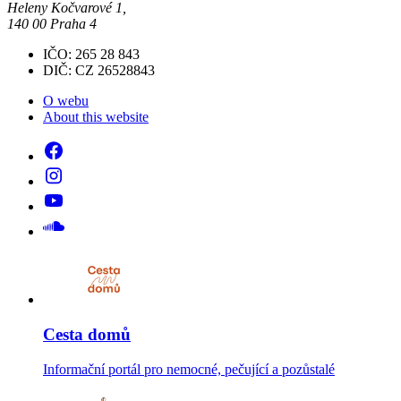
Heleny Kočvarové 1,
140 00 Praha 4
IČO: 265 28 843
DIČ: CZ 26528843
O webu
About this website
Cesta domů
Informační portál pro nemocné, pečující a pozůstalé