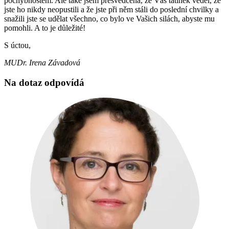
pochybnostem. Ale také jsem přesvědčena, že Váš tatínek věděl, že
jste ho nikdy neopustili a že jste při něm stáli do poslední chvilky a
snažili jste se udělat všechno, co bylo ve Vašich silách, abyste mu
pomohli. A to je důležité!
S úctou,
MUDr. Irena Závadová
Na dotaz odpovídá