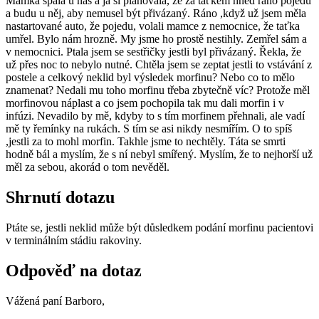
Mamka spala u nás a já si plánovala, že za taťkem hned ráno pojedu
a budu u něj, aby nemusel být přivázaný. Ráno ,když už jsem měla
nastartované auto, že pojedu, volali mamce z nemocnice, že taťka
umřel. Bylo nám hrozně. My jsme ho prostě nestihly. Zemřel sám a
v nemocnici. Ptala jsem se sestřičky jestli byl přivázaný. Řekla, že
už přes noc to nebylo nutné. Chtěla jsem se zeptat jestli to vstávání z
postele a celkový neklid byl výsledek morfinu? Nebo co to mělo
znamenat? Nedali mu toho morfinu třeba zbytečně víc? Protože měl
morfinovou náplast a co jsem pochopila tak mu dali morfin i v
infúzi. Nevadilo by mě, kdyby to s tím morfinem přehnali, ale vadí
mě ty řemínky na rukách. S tím se asi nikdy nesmířím. O to spíš
,jestli za to mohl morfin. Takhle jsme to nechtěly. Táta se smrti
hodně bál a myslím, že s ní nebyl smířený. Myslím, že to nejhorší už
měl za sebou, akorád o tom nevěděl.
Shrnutí dotazu
Ptáte se, jestli neklid může být důsledkem podání morfinu pacientovi
v terminálním stádiu rakoviny.
Odpověď na dotaz
Vážená paní Barboro,