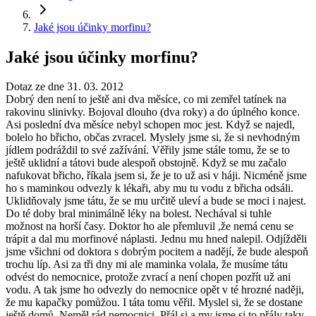
Jaké jsou účinky morfinu?
Jaké jsou účinky morfinu?
Dotaz ze dne 31. 03. 2012
Dobrý den není to ještě ani dva měsíce, co mi zemřel tatínek na
rakovinu slinivky. Bojoval dlouho (dva roky) a do úplného konce.
Asi poslední dva měsíce nebyl schopen moc jest. Když se najedl,
bolelo ho břicho, občas zvracel. Myslely jsme si, že si nevhodným
jídlem podráždil to své zažívání. Věřily jsme stále tomu, že se to
ještě uklidní a tátovi bude alespoň obstojně. Když se mu začalo
nafukovat břicho, říkala jsem si, že je to už asi v háji. Nicméně jsme
ho s maminkou odvezly k lékaři, aby mu tu vodu z břicha odsáli.
Uklidňovaly jsme tátu, že se mu určitě uleví a bude se moci i najest.
Do té doby bral minimálně léky na bolest. Nechával si tuhle
možnost na horší časy. Doktor ho ale přemluvil ,že nemá cenu se
trápit a dal mu morfinové náplasti. Jednu mu hned nalepil. Odjížděli
jsme všichni od doktora s dobrým pocitem a nadějí, že bude alespoň
trochu líp. Asi za tři dny mi ale maminka volala, že musíme tátu
odvést do nemocnice, protože zvrací a není chopen pozřít už ani
vodu. A tak jsme ho odvezly do nemocnice opět v té hrozné naději,
že mu kapačky pomůžou. I táta tomu věřil. Myslel si, že se dostane
ještě domů. Neměl rád nemocnici. Přál si a my jsme si to přály taky,