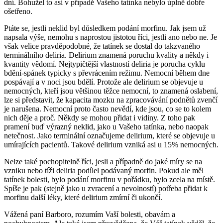
dní. Bohužel to asi v případě Vašeho tatínka nebylo úplně dobře
ošetřeno.
Ptáte se, jestli neklid byl důsledkem podání morfinu. Jak jsem už
napsala výše, nemohu s naprostou jistotou říci, jestli ano nebo ne. Je
však velice pravděpodobné, že tatínek se dostal do takzvaného
terminálního deliria. Delirium znamená poruchu kvality a někdy i
kvantity vědomí. Nejtypičtější vlastností deliria je porucha cyklu
bdění-spánek typicky s převrácením režimu. Nemocní během dne
pospávají a v noci jsou bdělí. Protože ale delirium se objevuje u
nemocných, kteří jsou většinou těžce nemocní, to znamená oslabení,
lze si představit, že kapacita mozku na zpracovávání podnětů zvenčí
je narušena. Nemocní proto často nevědí, kde jsou, co se to kolem
nich děje a proč. Někdy se mohou přidat i vidiny. Z toho pak
pramení buď výrazný neklid, jako u Vašeho tatínka, nebo naopak
netečnost. Jako terminální označujeme delirium, které se objevuje u
umírajících pacientů. Takové delirium vzniká asi u 15% nemocných.
Nelze také pochopitelně říci, jesli a případně do jaké míry se na
vzniku nebo tíži deliria podílel podávaný morfin. Pokud ale měl
tatínek bolesti, bylo podání morfinu v pořádku, bylo zcela na místě.
Spíše je pak (stejně jako u zvracení a nevolností) potřeba přidat k
morfinu další léky, které delirium zmírní či ukončí.
Vážená paní Barboro, rozumím Vaší bolesti, obavám a