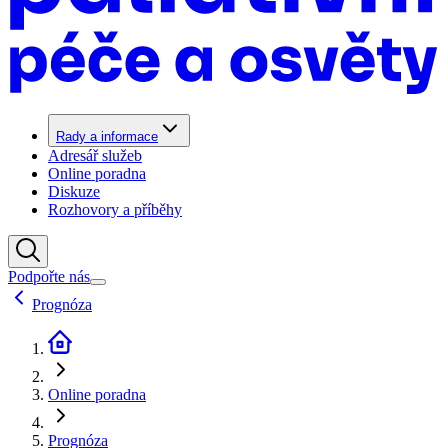
Rady a informace
Adresář služeb
Online poradna
Diskuze
Rozhovory a příběhy
Podpořte nás
Prognóza
Online poradna
Prognóza