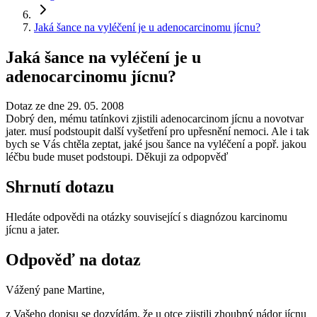
Jaká šance na vyléčení je u adenocarcinomu jícnu?
Jaká šance na vyléčení je u
adenocarcinomu jícnu?
Dotaz ze dne 29. 05. 2008
Dobrý den, mému tatínkovi zjistili adenocarcinom jícnu a novotvar
jater. musí podstoupit další vyšetření pro upřesnění nemoci. Ale i tak
bych se Vás chtěla zeptat, jaké jsou šance na vyléčení a popř. jakou
léčbu bude muset podstoupi. Děkuji za odpopvěď
Shrnutí dotazu
Hledáte odpovědi na otázky související s diagnózou karcinomu
jícnu a jater.
Odpověď na dotaz
Vážený pane Martine,
z Vašeho dopisu se dozvídám, že u otce zjistili zhoubný nádor jícnu