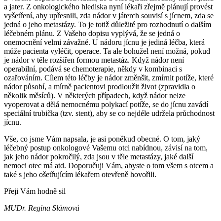
a jater. Z onkologického hlediska nyní lékaři zřejmě plánují provést
vyšetření, aby upřesnili, zda nádor v játerch souvisí s jícnem, zda se
jedná o jeho metastázy. To je totiž důležité pro rozhodnutí o dalším
léčebném plánu. Z Vašeho dopisu vyplývá, že se jedná o
onemocnění velmi závažné. U nádoru jícnu je jediná léčba, která
může pacienta vyléčit, operace. Ta ale bohužel není možná, pokud
je nádor v těle rozšířen formou metastáz. Když nádor není
operabilní, podává se chemoterapie, někdy v kombinaci s
ozařováním. Cílem této léčby je nádor změnšit, zmírnit potíže, které
nádor působí, a mírně pacientovi prodloužit život (zpravidla o
několik měsíců). V některých případech, když nádor nelze
vyoperovat a dělá nemocnému polykací potíže, se do jícnu zavádí
speciální trubička (tzv. stent), aby se co nejdéle udržela průchodnost
jícnu.
Vše, co jsme Vám napsala, je asi poněkud obecné. O tom, jaký
léčebný postup onkologové Vašemu otci nabídnou, závisí na tom,
jak jeho nádor pokročilý, zda jsou v těle metastázy, jaké další
nemoci otec má atd. Doporučuji Vám, abyste o tom všem s otcem a
také s jeho ošetřujícím lékařem otevřeně hovořili.
Přeji Vám hodně sil
MUDr. Regina Slámová