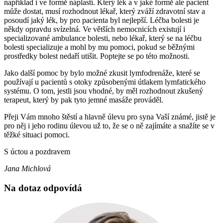
například i ve formě náplastí. Který lék a v jaké formě ale pacient
může dostat, musí rozhodnout lékař, který zváží zdravotní stav a
posoudí jaký lék, by pro pacienta byl nejlepší. Léčba bolesti je
někdy opravdu svízelná. Ve větších nemocnicích existují i
specializované ambulance bolesti, nebo lékař, který se na léčbu
bolesti specializuje a mohl by mu pomoci, pokud se běžnými
prostředky bolest nedaří utišit. Poptejte se po této možnosti.
Jako další pomoc by bylo možné zkusit lymfodrenáže, které se
používají u pacientů s otoky způsobenými útlakem lymfatického
systému. O tom, jestli jsou vhodné, by měl rozhodnout zkušený
terapeut, který by pak tyto jemné masáže prováděl.
Přeji Vám mnoho štěstí a hlavně úlevu pro syna Vaší známé, jistě je
pro něj i jeho rodinu úlevou už to, že se o ně zajímáte a snažíte se v
těžké situaci pomoci.
S úctou a pozdravem
Jana Michlová
Na dotaz odpovídá