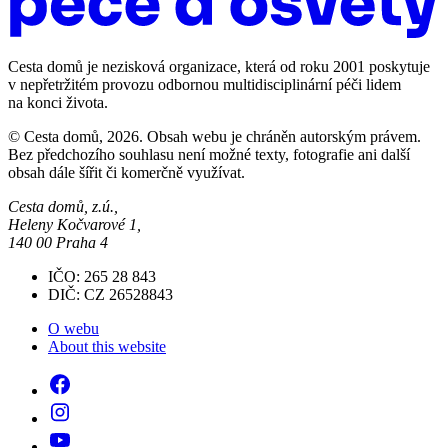
Cesta domů je nezisková organizace, která od roku 2001 poskytuje
v nepřetržitém provozu odbornou multidisciplinární péči lidem
na konci života.
© Cesta domů, 2026. Obsah webu je chráněn autorským právem.
Bez předchozího souhlasu není možné texty, fotografie ani další
obsah dále šířit či komerčně využívat.
Cesta domů, z.ú.,
Heleny Kočvarové 1,
140 00 Praha 4
IČO: 265 28 843
DIČ: CZ 26528843
O webu
About this website