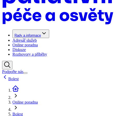
Rady a informace
Adresář služeb
Online poradna
Diskuze
Rozhovory a příběhy
Podpořte nás
Bolest
Online poradna
Bolest