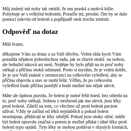
Můj známý má nohy tak oteklé, že mu praská a mokvá kůže.
Pohybuje se s velkými bolestmi. Poraďte mi, prosím, čím by se dalo
pomoci (ulevit) od bolestí a popřípadě otok trochu zmírnit.
Odpověď na dotaz
Milá Ivano,
děkujeme Vám za dotaz a za Vaši důvěru. Velmi ráda bych Vám
poradila nějakou jednoduchou radu, jak se zbavit otoků na nohou,
ale bohužel taková asi není. Nejlépe by bylo přijít na to proč nohy
otékají a příčinu otoků odstranit. Proto si myslím, že je velmi dobře,
že je syn Vaší známé v nermocnici na celkovém vyšetření, aby se
příčina objevila a stav se mohl řešit. Věřím, že po celkovém
vyšetření bude příčina jasnější a bude možné mu nějak ulevit.
Máte ale úplnou pravdu, že bolest je nutné řešit hned, bez ohledu na
to, proč nohy otékají. Jednou z možností jak mu ulevit, jsou léky
proti bolesti. Záleží na tom, co všechno už proti bolesti pacient
užíval. Vždy se začíná od léků nejslabších a pokud bolest
neustupuje, přídávají se léky silnější. Pokud jsou otoky silné, může
být bolest opravdu značná a potom je možné přidat i silné léky proti
bolesti typu opiátů. Tyto léky se mohou podávat v různých formách,