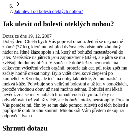
Jak ulevit od bolesti oteklých nohou?
Jak ulevit od bolesti oteklých nohou?
Dotaz ze dne 19. 12. 2007
Dobrý den. Chtěla bych Vás poprosit o radu. Jedná se o syna mé
známé (37 let), kterému byl před dvěma lety odstraněn zhoubný
nádor na štítné žláze spolu s ní, který už bohužel metastázoval do
jater. Metástáze na játrech jsou zapouzdřené (stále), ale játra se mu
zvětšují do dutiny břišní. V současné době leží v nemocnici na
celkovém vyšetření všech orgánů, protože tak cca půl roku zpět mu
začaly hodně otékat nohy. Bylo vidět chvilkové zlepšení po
koupelích v Kycolu, ale teď má nohy tak oteklé, že mu praská a
mokvá kůže. Pohybuje se s velkými bolestmi a už jen v ponožkách,
protože vhodnou obuv už není možno sehnat. Bohužel ani lékaři
nevědí, zda se mu v nohách hromadí voda či lymfa. Léky na
odvodňování užíval už v létě, ale bohužel otoky neustoupily. Prosím
Vás poraďte mi, čím by se mu dalo pomoci (ulevit) od těch bolestí a
popřípadě otok trochu zmírnit. Mnohokrát Vám předem děkuji za
odpověď. Ivana
Shrnutí dotazu