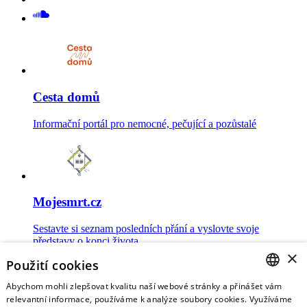
Cesta domů
Informační portál pro nemocné, pečující a pozůstalé
Mojesmrt.cz
Sestavte si seznam posledních přání a vyslovte svoje
představy o konci života
×
Použití cookies
Abychom mohli zlepšovat kvalitu naší webové stránky a přinášet vám
CZECH
relevantní informace, používáme k analýze soubory cookies. Využíváme