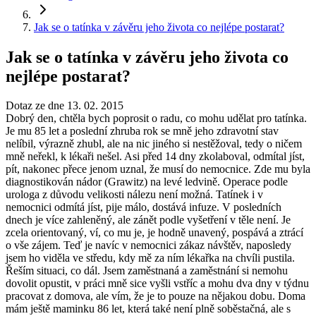
Jak se o tatínka v závěru jeho života co nejlépe postarat?
Jak se o tatínka v závěru jeho života co
nejlépe postarat?
Dotaz ze dne 13. 02. 2015
Dobrý den, chtěla bych poprosit o radu, co mohu udělat pro tatínka.
Je mu 85 let a poslední zhruba rok se mně jeho zdravotní stav
nelíbil, výrazně zhubl, ale na nic jiného si nestěžoval, tedy o ničem
mně neřekl, k lékaři nešel. Asi před 14 dny zkolaboval, odmítal jíst,
pít, nakonec přece jenom uznal, že musí do nemocnice. Zde mu byla
diagnostikován nádor (Grawitz) na levé ledvině. Operace podle
urologa z důvodu velikosti nálezu není možná. Tatínek i v
nemocnici odmítá jíst, pije málo, dostává infuze. V posledních
dnech je více zahleněný, ale zánět podle vyšetření v těle není. Je
zcela orientovaný, ví, co mu je, je hodně unavený, pospává a ztrácí
o vše zájem. Teď je navíc v nemocnici zákaz návštěv, naposledy
jsem ho viděla ve středu, kdy mě za ním lékařka na chvíli pustila.
Řeším situaci, co dál. Jsem zaměstnaná a zaměstnání si nemohu
dovolit opustit, v práci mně sice vyšli vstříc a mohu dva dny v týdnu
pracovat z domova, ale vím, že je to pouze na nějakou dobu. Doma
mám ještě maminku 86 let, která také není plně soběstačná, ale s