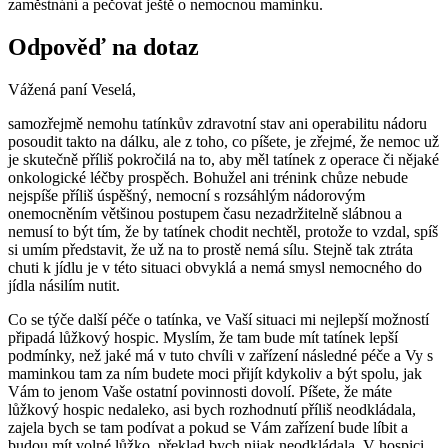
zaměstnání a pečovat ještě o nemocnou maminku.
Odpověď na dotaz
Vážená paní Veselá,
samozřejmě nemohu tatínkův zdravotní stav ani operabilitu nádoru
posoudit takto na dálku, ale z toho, co píšete, je zřejmé, že nemoc už
je skutečně příliš pokročilá na to, aby měl tatínek z operace či nějaké
onkologické léčby prospěch. Bohužel ani trénink chůze nebude
nejspíše příliš úspěšný, nemocní s rozsáhlým nádorovým
onemocněním většinou postupem času nezadržitelně slábnou a
nemusí to být tím, že by tatínek chodit nechtěl, protože to vzdal, spíš
si umím představit, že už na to prostě nemá sílu. Stejně tak ztráta
chuti k jídlu je v této situaci obvyklá a nemá smysl nemocného do
jídla násilím nutit.
Co se týče další péče o tatínka, ve Vaší situaci mi nejlepší možností
připadá lůžkový hospic. Myslím, že tam bude mít tatínek lepší
podmínky, než jaké má v tuto chvíli v zařízení následné péče a Vy s
maminkou tam za ním budete moci přijít kdykoliv a být spolu, jak
Vám to jenom Vaše ostatní povinnosti dovolí. Píšete, že máte
lůžkový hospic nedaleko, asi bych rozhodnutí příliš neodkládala,
zajela bych se tam podívat a pokud se Vám zařízení bude líbit a
budou mít volné lůžko, překlad bych nijak neodkládala. V hospici