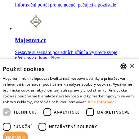
Informační portál pro nemocné, pečující a pozůstalé
Mojesmrt.cz
Sestavte si seznam posledních přání a vyslovte svoje
představy o konci života
×
Použití cookies
Abychom mohli zlepšovat kvalitu naší webové stránky a přinášet vám
CZECH
relevantní informace, používáme k analýze soubory cookies. Využíváme
technické cookies, abychom zajistili správný chod stránky. Analytické
Data o umírání
ENGLISH
cookies používáme k analýze návštěvnosti a díky marketingovým se vám
zobrazí reklamy, které vás nebudou otravovat.
Více informací
Nejnovější data o postojích veřejnosti a zdravotníků k umírání
TECHNICKÉ
ANALYTICKÉ
MARKETINGOVÉ
FUNKČNÍ
NEZAŘAZENÉ SOUBORY
NASTAVIT