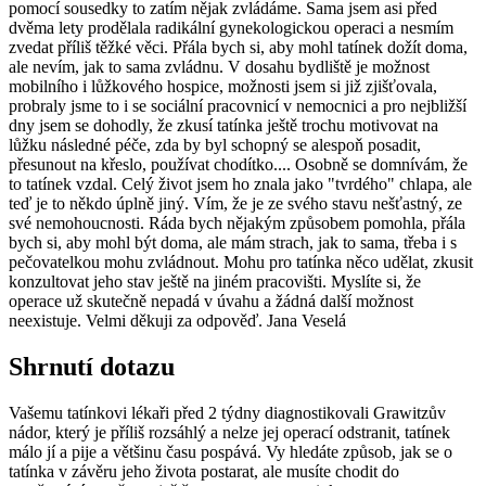
pomocí sousedky to zatím nějak zvládáme. Sama jsem asi před
dvěma lety prodělala radikální gynekologickou operaci a nesmím
zvedat příliš těžké věci. Přála bych si, aby mohl tatínek dožít doma,
ale nevím, jak to sama zvládnu. V dosahu bydliště je možnost
mobilního i lůžkového hospice, možnosti jsem si již zjišťovala,
probraly jsme to i se sociální pracovnicí v nemocnici a pro nejbližší
dny jsem se dohodly, že zkusí tatínka ještě trochu motivovat na
lůžku následné péče, zda by byl schopný se alespoň posadit,
přesunout na křeslo, používat chodítko.... Osobně se domnívám, že
to tatínek vzdal. Celý život jsem ho znala jako "tvrdého" chlapa, ale
teď je to někdo úplně jiný. Vím, že je ze svého stavu nešťastný, ze
své nemohoucnosti. Ráda bych nějakým způsobem pomohla, přála
bych si, aby mohl být doma, ale mám strach, jak to sama, třeba i s
pečovatelkou mohu zvládnout. Mohu pro tatínka něco udělat, zkusit
konzultovat jeho stav ještě na jiném pracovišti. Myslíte si, že
operace už skutečně nepadá v úvahu a žádná další možnost
neexistuje. Velmi děkuji za odpověď. Jana Veselá
Shrnutí dotazu
Vašemu tatínkovi lékaři před 2 týdny diagnostikovali Grawitzův
nádor, který je příliš rozsáhlý a nelze jej operací odstranit, tatínek
málo jí a pije a většinu času pospává. Vy hledáte způsob, jak se o
tatínka v závěru jeho života postarat, ale musíte chodit do