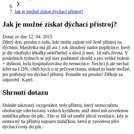
Jak je možné získat dýchací přístroj?
Jak je možné získat dýchací přístroj?
Dotaz ze dne 12. 04. 2015
Dibrý den, prosím o radu, kde mohu zajistit své ženě přístroj na
dýchání. Manželka má již asi 1 rok zhoubný nádor poplícnice, který
je dle ošetřující lékařky neléčitelný a dává jí max. 18 měs.života. V
posledních týdnech se její stav podstatně zhoršil a pro veliké bolesti
+ dušnost, byla hospitalizována do nemocnice. Nechci ji ale nechal
ležet na LDN, chtěl bych o ni pečovat doma, dokud to bude možné,
jen potřebuji ten dýchací přístroj. Poradíte mi prosím? Děkuji za
odpověď. Karel.
Shrnutí dotazu
Sháníte takzvaný oxygenátor, tedy přístroj, který nemocnému
obohacuje vdechovaný vzduch kyslíkem, aniž musí mít zavedenou
trubičku přímo do plic. Tím se liší od umělé plicní ventilace, kdy je
nemocný na přístroj napojen trubičkou, která je zavedena přes
dýchací cesty do plic.