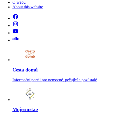
O webu
About this website
Cesta domů
Informační portál pro nemocné, pečující a pozůstalé
Mojesmrt.cz