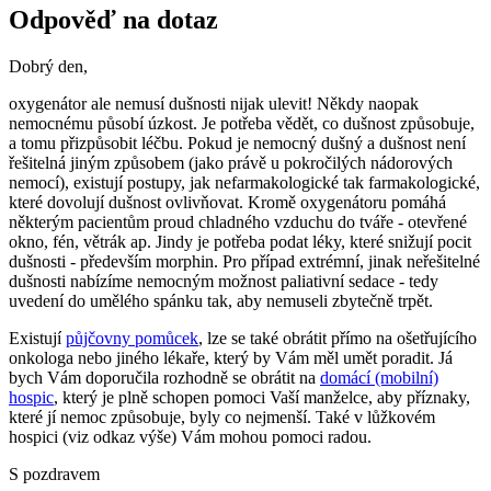
Odpověď na dotaz
Dobrý den,
oxygenátor ale nemusí dušnosti nijak ulevit! Někdy naopak
nemocnému působí úzkost. Je potřeba vědět, co dušnost způsobuje,
a tomu přizpůsobit léčbu. Pokud je nemocný dušný a dušnost není
řešitelná jiným způsobem (jako právě u pokročilých nádorových
nemocí), existují postupy, jak nefarmakologické tak farmakologické,
které dovolují dušnost ovlivňovat. Kromě oxygenátoru pomáhá
některým pacientům proud chladného vzduchu do tváře - otevřené
okno, fén, větrák ap. Jindy je potřeba podat léky, které snižují pocit
dušnosti - především morphin. Pro případ extrémní, jinak neřešitelné
dušnosti nabízíme nemocným možnost paliativní sedace - tedy
uvedení do umělého spánku tak, aby nemuseli zbytečně trpět.
Existují
půjčovny pomůcek
, lze se také obrátit přímo na ošetřujícího
onkologa nebo jiného lékaře, který by Vám měl umět poradit. Já
bych Vám doporučila rozhodně se obrátit na
domácí (mobilní)
hospic
, který je plně schopen pomoci Vaší manželce, aby příznaky,
které jí nemoc způsobuje, byly co nejmenší. Také v lůžkovém
hospici (viz odkaz výše) Vám mohou pomoci radou.
S pozdravem