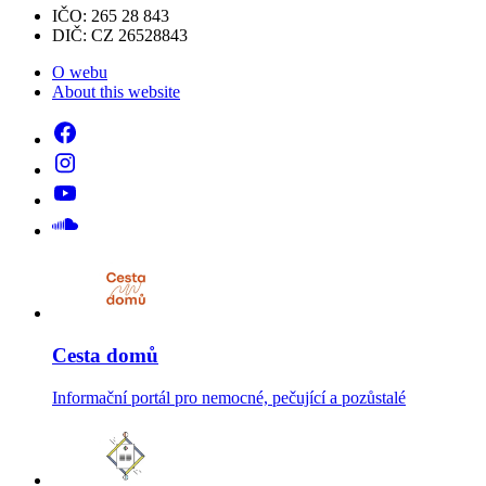
IČO: 265 28 843
DIČ: CZ 26528843
O webu
About this website
Cesta domů
Informační portál pro nemocné, pečující a pozůstalé