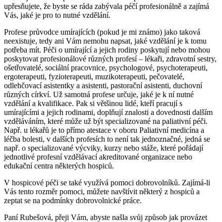
upřesňujete, že byste se ráda zabývala péčí profesionálně a zajímá
Vás, jaké je pro to nutné vzdělání.
Profese průvodce umírajících (pokud je mi známo) jako taková
neexistuje, tedy ani Vám nemohu napsat, jaké vzdělání je k tomu
potřeba mít. Péči o umírající a jejich rodiny poskytují nebo mohou
poskytovat profesionálové různých profesí – lékaři, zdravotní sestry,
ošetřovatelé, sociální pracovnice, psychologové, psychoterapeuti,
ergoterapeuti, fyzioterapeuti, muzikoterapeuti, pečovatelé,
odlehčovací asistentky a asistenti, pastorační asistenti, duchovní
různých církví. Už samotná profese určuje, jaké je k ní nutné
vzdělání a kvalifikace. Pak si většinou lidé, kteří pracují s
umírajícími a jejich rodinami, doplňují znalosti a dovednosti dalším
vzděláváním, které může už být specializované na paliativní péči.
Např. u lékařů je to přímo atestace v oboru Paliativní medicína a
léčba bolesti, v dalších profesích to není tak jednoznačné, jedná se
např. o specializované výcviky, kurzy nebo stáže, které pořádají
jednotlivé profesní vzdělávací akreditované organizace nebo
edukační centra některých hospiců.
V hospicové péči se také využívá pomoci dobrovolníků. Zajímá-li
Vás tento rozměr pomoci, můžete navštívit některý z hospiců a
zeptat se na podmínky dobrovolnické práce.
Paní Rubešová, přeji Vám, abyste našla svůj způsob jak provázet