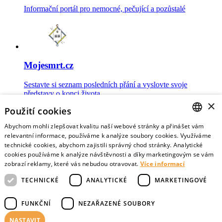
Informační portál pro nemocné, pečující a pozůstalé
Mojesmrt.cz
Sestavte si seznam posledních přání a vyslovte svoje
představy o konci života
×
Použití cookies
Abychom mohli zlepšovat kvalitu naší webové stránky a přinášet vám
CZECH
relevantní informace, používáme k analýze soubory cookies. Využíváme
technické cookies, abychom zajistili správný chod stránky. Analytické
Data o umírání
ENGLISH
cookies používáme k analýze návštěvnosti a díky marketingovým se vám
zobrazí reklamy, které vás nebudou otravovat.
Více informací
Nejnovější data o postojích veřejnosti a zdravotníků k umírání
TECHNICKÉ
ANALYTICKÉ
MARKETINGOVÉ
FUNKČNÍ
NEZAŘAZENÉ SOUBORY
NASTAVIT