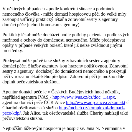
V některých případech - podle konkrétní situace a podmínek
nemocného člověka - může domácí hospicovou péči do velké míry
zastoupit vstřícný praktický lékař a zdravotní sestry z agentury
domácí péče (neboli home-care agentury).
Praktický lékař může docházet podle potřeby pacienta a podle svých
možností a ochoty do domácnosti nemocného. Může předepisovat
opiáty v případě velkých bolestí, které již nelze zvládnout jinými
prostředky.
Předepsat může právě také služby zdravotních sester z agentury
domácí péče. Služby agentury jsou hrazeny pojišťovnou. Zdravotní
sestry z agentury docházejí do domácnosti nemocného a poskytují
péči v rozsahu lékařského předpisu. Zdravotní péči je možno dále
doplnit pečovatelskou službou.
Agentur domácí péče je v Českých Budějovicích hned několik,
například agentura IVAS -
http://www.ivas.cz/cz/doc_1.aspx
,
agentura domácí péče ČČK Alice
http://www.adp-alice.cz/kontakt
či
Charitní ošetřovatelská služba
http://mchcb.cz/komplexni-domaci-
pece-kdp/
. Jak Alice, tak ošetřovatelská služba Charity nabízejí také
pečovatelskou službu.
Nejbližším lůžkovým hospicem je hospic sv. Jana N. Neumanna v