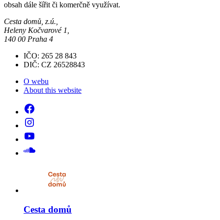
obsah dále šířit či komerčně využívat.
Cesta domů, z.ú.,
Heleny Kočvarové 1,
140 00 Praha 4
IČO: 265 28 843
DIČ: CZ 26528843
O webu
About this website
Cesta domů