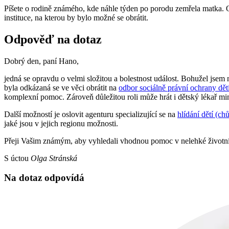
Píšete o rodině známého, kde náhle týden po porodu zemřela matka. Ote
instituce, na kterou by bylo možné se obrátit.
Odpověď na dotaz
Dobrý den, paní Hano,
jedná se opravdu o velmi složitou a bolestnost událost. Bohužel jsem
byla odkázaná se ve věci obrátit na
odbor sociálně právní ochrany d
komplexní pomoc. Zároveň důležitou roli může hrát i dětský lékař mimin
Další možností je oslovit agenturu specializující se na
hlídání dětí (ch
jaké jsou v jejich regionu možnosti.
Přeji Vašim známým, aby vyhledali vhodnou pomoc v nelehké životní s
S úctou
Olga Stránská
Na dotaz odpovídá