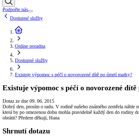
Podpořte nás
Dostupné služby
Online poradna
Dostupné služby
Existuje výpomoc s péčí o novorozené dítě po úmrtí matky?
Existuje výpomoc s péčí o novorozené dítě
Dotaz ze dne 09. 06. 2015
Dobrý den, prosím o radu. V rodině našeho známého zemřela náhle matk
která by po omezenou dobu mohla pravidelně každý den do rodiny doch
obrátit? Předem děkuji, Hana
Shrnutí dotazu