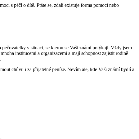
oci s péčí o dítě. Ptáte se, zdali existuje forma pomoci nebo
 pečovatelky v situaci, se kterou se Vaši známí potýkají. Vždy jsem
 mnoha institucemi a organizacemi a mají schopnost zajistit rodině
.
jmout chůvu i za přijatelné peníze. Nevím ale, kde Vaši známí bydlí a