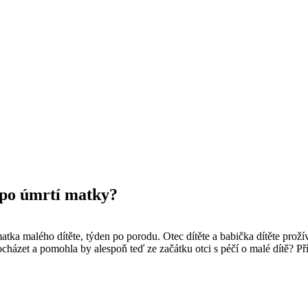
 po úmrtí matky?
a malého dítěte, týden po porodu. Otec dítěte a babička dítěte prožívaj
ázet a pomohla by alespoň teď ze začátku otci s péčí o malé dítě? Pří