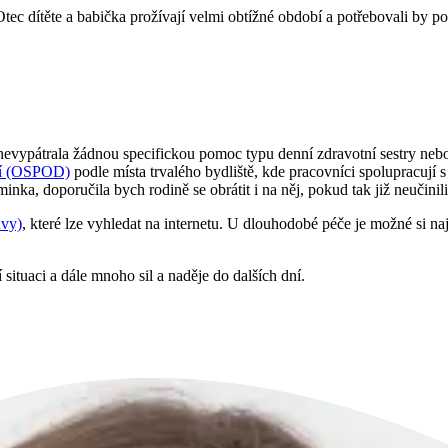
c dítěte a babička prožívají velmi obtížné období a potřebovali by pom
 nevypátrala žádnou specifickou pomoc typu denní zdravotní sestry nebo
ětí (OSPOD)
podle místa trvalého bydliště, kde pracovníci spolupracují s
ka, doporučila bych rodině se obrátit i na něj, pokud tak již neučinili
ůvy)
, které lze vyhledat na internetu. U dlouhodobé péče je možné si na
ituaci a dále mnoho sil a naděje do dalších dní.