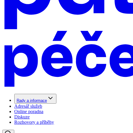
Rady a informace
Adresář služeb
Online poradna
Diskuze
Rozhovory a příběhy