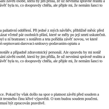
ní závěti osobě, která by jim přišla, že už nevnímá správně realitu a
ávěť byla to, co doopravdy chtěla, ale přijde mi, že nemám šanci to
 paliativní oddělení. Při jedné z mých návštěv, přibližně měsíc před
at včetně pár osobních přání, které se měly po její smrti uskutečnit.
byl u ní bratranec s notářem a teta pořídila závěť novou, ve které
pri-sepisovani-darovaci-smlouvy-podavanim-opiatu a
 a případně zdravotnický personál. Ale opravdu by mi notář
ní závěti osobě, která by jim přišla, že už nevnímá správně realitu a
ávěť byla to, co doopravdy chtěla, ale přijde mi, že nemám šanci to
ce. Pokud by však došlo na spor o platnost závěti před soudem a
tit trestného činu křivé výpovědi. O tom budou soudem poučeni.
musí být zpracován pravdivě.