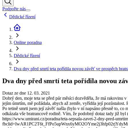
Podpořte nás
Dědické řízení
Online poradna
Dědické řízení
Dva dny před smrtí teta pořídila novou závěť ve prospěch bratra
Dva dny před smrtí teta pořídila novou záv
Dotaz ze dne 12. 03. 2021
Dobrý den, moje teta se před pár měsíci dozvěděla, že má rakovinu v p
jejím úmrtím, mě požádala, abych až zemře, vyřídila její pozůstalost.
Po tetině smrti jsem její závěť našla (bylo v ní napsáno přesně to, co 
odkázala vše bratrancově rodině. Vím, že podobný dotaz tady již by
https://www.umirani.cz/poradna/teta-sepsala-zavet-2-dny-pred-umrt
fbclid=IwAR1PC2T6t_FfPo5upWnx6yMO2OYme2j3hfp02rjYdyMrJWBcd8PI