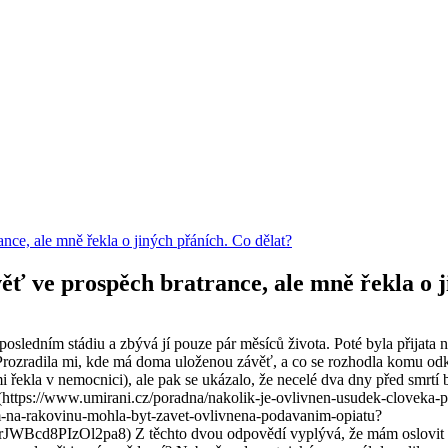
nce, ale mně řekla o jiných přáních. Co dělat?
ěť ve prospěch bratrance, ale mně řekla o j
osledním stádiu a zbývá jí pouze pár měsíců života. Poté byla přijata na
 Prozradila mi, kde má doma uloženou závěť, a co se rozhodla komu odkáz
mi řekla v nemocnici), ale pak se ukázalo, že necelé dva dny před smrtí 
l (https://www.umirani.cz/poradna/nakolik-je-ovlivnen-usudek-cloveka-
im-na-rakovinu-mohla-byt-zavet-ovlivnena-podavanim-opiatu?
zOl2pa8) Z těchto dvou odpovědí vyplývá, že mám oslovit notáře