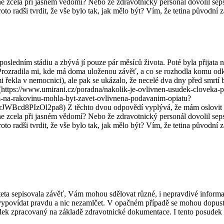
ne zcela při jasném vědomí? Nebo že zdravotnický personál dovolil sepsá
to radši tvrdit, že vše bylo tak, jak mělo být? Vím, že tetina původní z
osledním stádiu a zbývá jí pouze pár měsíců života. Poté byla přijata na
 Prozradila mi, kde má doma uloženou závěť, a co se rozhodla komu odkáz
mi řekla v nemocnici), ale pak se ukázalo, že necelé dva dny před smrtí 
l (https://www.umirani.cz/poradna/nakolik-je-ovlivnen-usudek-cloveka-
im-na-rakovinu-mohla-byt-zavet-ovlivnena-podavanim-opiatu?
zOl2pa8) Z těchto dvou odpovědí vyplývá, že mám oslovit notáře
ne zcela při jasném vědomí? Nebo že zdravotnický personál dovolil sepsá
to radši tvrdit, že vše bylo tak, jak mělo být? Vím, že tetina původní z
 teta sepisovala závěť, Vám mohou sdělovat různé, i nepravdivé informa
i vypovídat pravdu a nic nezamlčet. V opačném případě se mohou dopus
dek zpracovaný na základě zdravotnické dokumentace. I tento posudek 