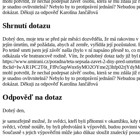
mohl potvrdit, že nechal podepsat závěť osobu, která se mu zdála již 
je snadno ovlivnitelná? Nebylo by to protiprávní jednání? Nebudou pro
dokázat. Děkuji za odpověď Karolína Jančářová
Shrnutí dotazu
Dobrý den, moje teta se před pár měsíci dozvěděla, že má rakovinu v p
jejím úmrtím, mě požádala, abych až zemře, vyřídila její pozůstalost.
Po tetině smrti jsem její závěť našla (bylo v ní napsáno přesně to, co 
odkázala vše bratrancově rodině. Vím, že podobný dotaz tady již by
https://www.umirani.cz/poradna/teta-sepsala-zavet-2-dny-pred-umrt
fbclid=IwAR1PC2T6t_FfPo5upWnx6yMO2OYme2j3hfp02rjYdyMrJWBcd8PI
mohl potvrdit, že nechal podepsat závěť osobu, která se mu zdála již 
je snadno ovlivnitelná? Nebylo by to protiprávní jednání? Nebudou pro
dokázat. Děkuji za odpověď Karolína Jančářová
Odpověď na dotaz
Dobrý den,
je samozřejmě možné, že svědci, kteří byli přítomni v okamžiku, kdy
svědci, včetně notáře, by byli předvoláni k výpovědi, budou povinn
Současně s jejich výpověďmi může jako důkaz sloužit znalecký posu