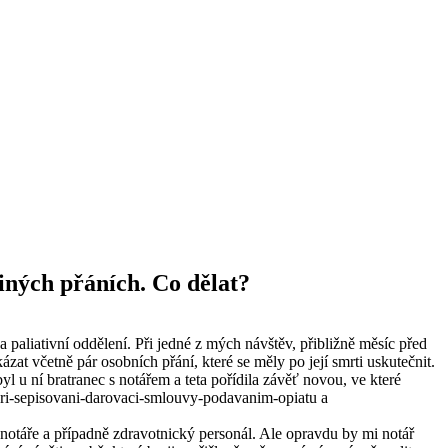
iných přáních. Co dělat?
 paliativní oddělení. Při jedné z mých návštěv, přibližně měsíc před
at včetně pár osobních přání, které se měly po její smrti uskutečnit.
byl u ní bratranec s notářem a teta pořídila závěť novou, ve které
pri-sepisovani-darovaci-smlouvy-podavanim-opiatu a
 a případně zdravotnický personál. Ale opravdu by mi notář