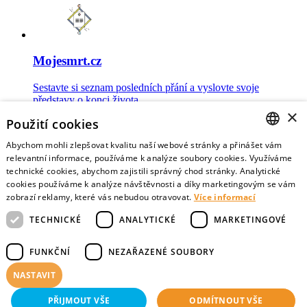
Mojesmrt.cz
Sestavte si seznam posledních přání a vyslovte svoje
představy o konci života
×
Použití cookies
Abychom mohli zlepšovat kvalitu naší webové stránky a přinášet vám
CZECH
relevantní informace, používáme k analýze soubory cookies. Využíváme
technické cookies, abychom zajistili správný chod stránky. Analytické
Data o umírání
ENGLISH
cookies používáme k analýze návštěvnosti a díky marketingovým se vám
zobrazí reklamy, které vás nebudou otravovat.
Více informací
Nejnovější data o postojích veřejnosti a zdravotníků k umírání
TECHNICKÉ
ANALYTICKÉ
MARKETINGOVÉ
FUNKČNÍ
NEZAŘAZENÉ SOUBORY
NASTAVIT
Virtuální vzpomínky
PŘIJMOUT VŠE
ODMÍTNOUT VŠE