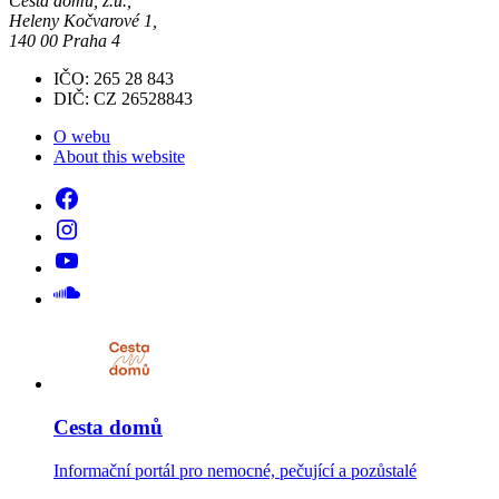
Cesta domů, z.ú.,
Heleny Kočvarové 1,
140 00 Praha 4
IČO: 265 28 843
DIČ: CZ 26528843
O webu
About this website
Cesta domů
Informační portál pro nemocné, pečující a pozůstalé