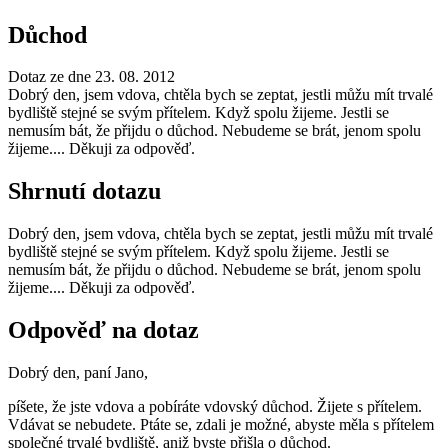
Důchod
Dotaz ze dne 23. 08. 2012
Dobrý den, jsem vdova, chtěla bych se zeptat, jestli můžu mít trvalé
bydliště stejné se svým přítelem. Když spolu žijeme. Jestli se
nemusím bát, že přijdu o důchod. Nebudeme se brát, jenom spolu
žijeme.... Děkuji za odpověď.
Shrnutí dotazu
Dobrý den, jsem vdova, chtěla bych se zeptat, jestli můžu mít trvalé
bydliště stejné se svým přítelem. Když spolu žijeme. Jestli se
nemusím bát, že přijdu o důchod. Nebudeme se brát, jenom spolu
žijeme.... Děkuji za odpověď.
Odpověď na dotaz
Dobrý den, paní Jano,
píšete, že jste vdova a pobíráte vdovský důchod. Žijete s přítelem.
Vdávat se nebudete. Ptáte se, zdali je možné, abyste měla s přítelem
společné trvalé bydliště, aniž byste přišla o důchod.