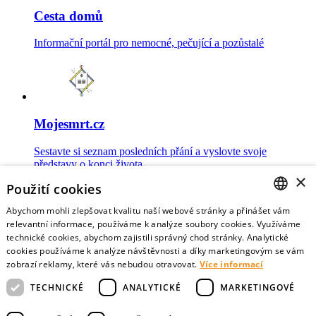
Cesta domů
Informační portál pro nemocné, pečující a pozůstalé
Mojesmrt.cz
Sestavte si seznam posledních přání a vyslovte svoje
představy o konci života
×
Použití cookies
Abychom mohli zlepšovat kvalitu naší webové stránky a přinášet vám
CZECH
relevantní informace, používáme k analýze soubory cookies. Využíváme
technické cookies, abychom zajistili správný chod stránky. Analytické
Data o umírání
ENGLISH
cookies používáme k analýze návštěvnosti a díky marketingovým se vám
zobrazí reklamy, které vás nebudou otravovat.
Více informací
Nejnovější data o postojích veřejnosti a zdravotníků k umírání
TECHNICKÉ
ANALYTICKÉ
MARKETINGOVÉ