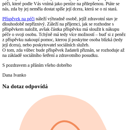
péči, které podle Vás vnímá jako peníze na přilepšenou. Ptáte se
nás, zda by jej neměla dostat spíše její dcera, která se o ni stará.
Příspěvek na péči
náleží výhradně osobě, jejíž zdravotní stav je
dlouhodobě nepříznivý. Záleží na příjemci, jak se rozhodne s
příspěvkem naložit, avšak částka příspěvku má sloužit k nákupu
péče o svoji osobu. Tchýně má tedy více možností – buď si z peněz
z příspěvku nakoupí pomoc, kterou jí poskytne osoba blízká (tedy
její dcera), nebo poskytovatel sociálních služeb.
O tom, zda vůbec bude příspěvek žadateli přiznán, se rozhoduje až
na základě sociálního šetření a zdravotního posudku.
S pozdravem a přáním všeho dobrého
Dana Ivanko
Na dotaz odpovídá