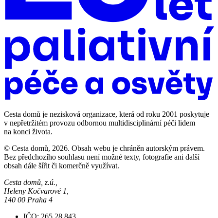
Cesta domů je nezisková organizace, která od roku 2001 poskytuje
v nepřetržitém provozu odbornou multidisciplinární péči lidem
na konci života.
© Cesta domů, 2026. Obsah webu je chráněn autorským právem.
Bez předchozího souhlasu není možné texty, fotografie ani další
obsah dále šířit či komerčně využívat.
Cesta domů, z.ú.,
Heleny Kočvarové 1,
140 00 Praha 4
IČO: 265 28 843