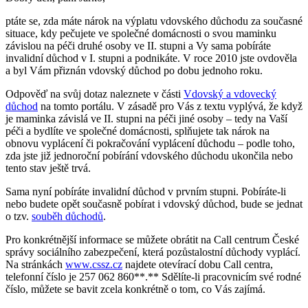
ptáte se, zda máte nárok na výplatu vdovského důchodu za současné
situace, kdy pečujete ve společné domácnosti o svou maminku
závislou na péči druhé osoby ve II. stupni a Vy sama pobíráte
invalidní důchod v I. stupni a podnikáte. V roce 2010 jste ovdověla
a byl Vám přiznán vdovský důchod po dobu jednoho roku.
Odpověď na svůj dotaz naleznete v části
Vdovský a vdovecký
důchod
na tomto portálu. V zásadě pro Vás z textu vyplývá, že když
je maminka závislá ve II. stupni na péči jiné osoby – tedy na Vaší
péči a bydlíte ve společné domácnosti, splňujete tak nárok na
obnovu vyplácení či pokračování vyplácení důchodu – podle toho,
zda jste již jednoroční pobírání vdovského důchodu ukončila nebo
tento stav ještě trvá.
Sama nyní pobíráte invalidní důchod v prvním stupni. Pobíráte-li
nebo budete opět současně pobírat i vdovský důchod, bude se jednat
o tzv.
souběh důchodů
.
Pro konkrétnější informace se můžete obrátit na Call centrum České
správy sociálního zabezpečení, která pozůstalostní důchody vyplácí.
Na stránkách
www.cssz.cz
najdete otevírací dobu Call centra,
telefonní číslo je 257 062 860**.** Sdělíte-li pracovnicím své rodné
číslo, můžete se bavit zcela konkrétně o tom, co Vás zajímá.