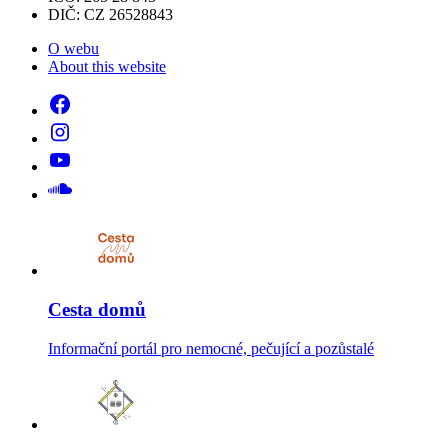
DIČ: CZ 26528843
O webu
About this website
Cesta domů
Informační portál pro nemocné, pečující a pozůstalé