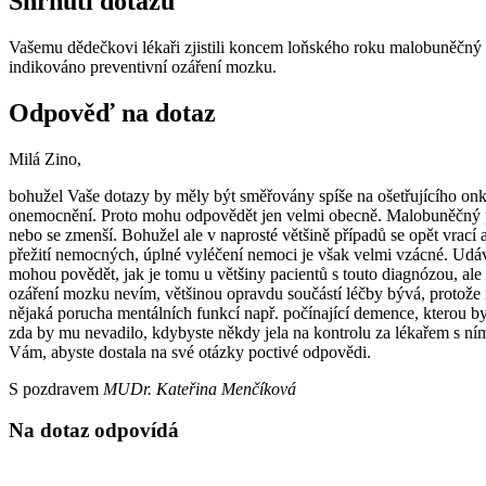
Shrnutí dotazu
Vašemu dědečkovi lékaři zjistili koncem loňského roku malobuněčný p
indikováno preventivní ozáření mozku.
Odpověď na dotaz
Milá Zino,
bohužel Vaše dotazy by měly být směřovány spíše na ošetřujícího onkol
onemocnění. Proto mohu odpovědět jen velmi obecně. Malobuněčný pli
nebo se zmenší. Bohužel ale v naprosté většině případů se opět vrací
přežití nemocných, úplné vyléčení nemoci je však velmi vzácné. Udáv
mohou povědět, jak je tomu u většiny pacientů s touto diagnózou, a
ozáření mozku nevím, většinou opravdu součástí léčby bývá, protože 
nějaká porucha mentálních funkcí např. počínající demence, kterou by 
zda by mu nevadilo, kdybyste někdy jela na kontrolu za lékařem s ním 
Vám, abyste dostala na své otázky poctivé odpovědi.
S pozdravem
MUDr. Kateřina Menčíková
Na dotaz odpovídá