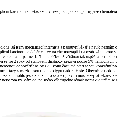
licní karcinom s metastázou v téže plíci, podstoupil nejprve chemotera
oga. Já jsem specializací internista a paliativní lékař a navíc neznám
cní karcinom je dobře citlivý na chemoterapii i na ozařování, proto v
 a reakce na případné další linie léčby již většinou tak úspěšná není.
á se, že 2 roky od stanovení diagnózy přežívá pouze 5% nemocných. Sam
le nemohou odpovědět na otázku, kolik času má před sebou konkrétní p
metastázy v mozku jsou u tohoto typu nádoru časté. Obecně se nedopor
ozáření mohlo ještě zhoršit. To se ale opravdu musíte zeptat lékaře, k
nebo zda by Vám dal na svého ošetřujícího lékaře kontakt a určitě se n