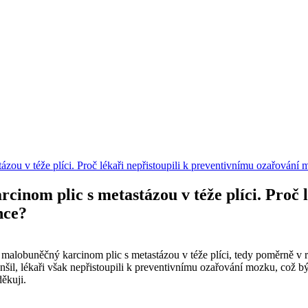
zou v téže plíci. Proč lékaři nepřistoupili k preventivnímu ozařován
inom plic s metastázou v téže plíci. Proč 
nce?
alobuněčný karcinom plic s metastázou v téže plíci, tedy poměrně v 
šil, lékaři však nepřistoupili k preventivnímu ozařování mozku, což bý
děkuji.