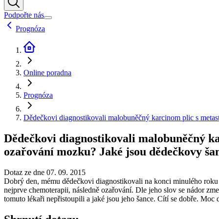
Podpořte nás
Prognóza
Online poradna
Prognóza
Dědečkovi diagnostikovali malobuněčný karcinom plic s metastá
Dědečkovi diagnostikovali malobuněčný karc
ozařování mozku? Jaké jsou dědečkovy ša
Dotaz ze dne 07. 09. 2015
Dobrý den, mému dědečkovi diagnostikovali na konci minulého roku m
nejprve chemoterapii, následně ozařování. Dle jeho slov se nádor zmen
tomuto lékaři nepřistoupili a jaké jsou jeho šance. Cítí se dobře. Moc 