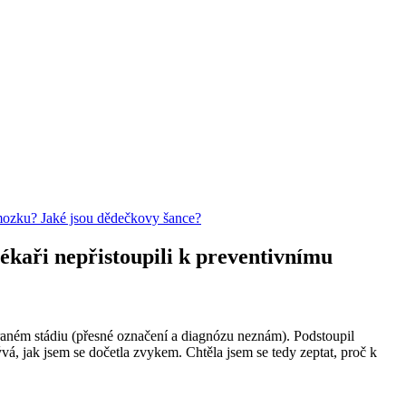
í mozku? Jaké jsou dědečkovy šance?
lékaři nepřistoupili k preventivnímu
raném stádiu (přesné označení a diagnózu neznám). Podstoupil
vá, jak jsem se dočetla zvykem. Chtěla jsem se tedy zeptat, proč k