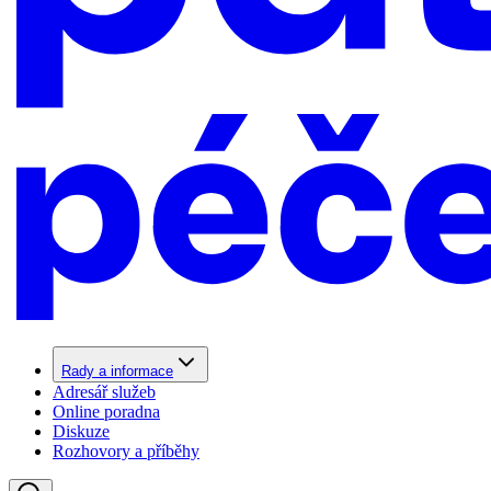
Rady a informace
Adresář služeb
Online poradna
Diskuze
Rozhovory a příběhy