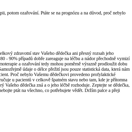
pii, potom ozařování. Ptáte se na prognózu a na důvod, proč nebylo
 celkový zdravotní stav Vašeho dědečka ani přesný rozsah jeho
 80 - 90% případů dobře zareaguje na léčbu a nádor přechodně vymizí
 Chemoterapie a ozařování tedy mohou poměrně výrazně prodloužit dobu
ozřejmě údaje o délce přežití jsou pouze statistická data, která nám
acient. Proč nebylo Vašemu dědečkovi provedeno profylaktické
učuje u pacientů v celkově špatném stavu nebo tam, kde je přítomna
terý Vašeho dědečka zná a o jeho léčbě rozhoduje. Zeptejte se dědečka,
ebojte ptát na všechno, co potřebujete vědět. Držím palce a přeji