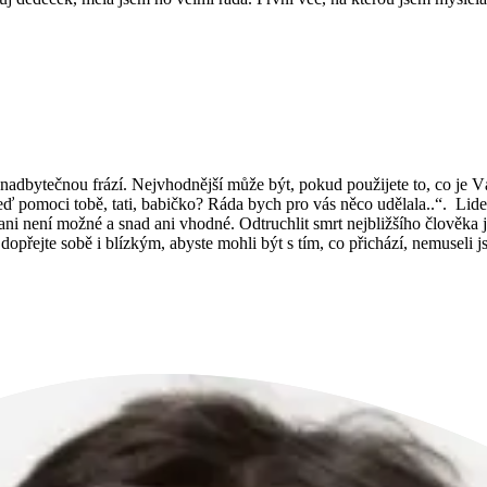
 nadbytečnou frází. Nejvhodnější může být, pokud použijete to, co je V
eď pomoci tobě, tati, babičko? Ráda bych pro vás něco udělala..“. Lidem
 ani není možné a snad ani vhodné. Odtruchlit smrt nejbližšího člověka j
opřejte sobě i blízkým, abyste mohli být s tím, co přichází, nemuseli jst