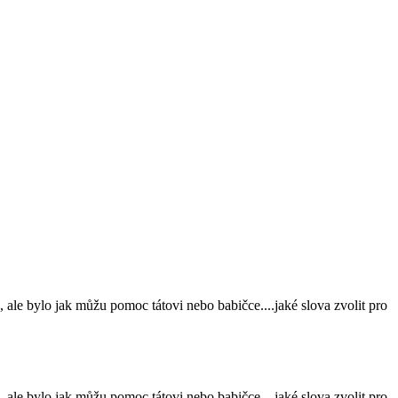
 ale bylo jak můžu pomoc tátovi nebo babičce....jaké slova zvolit pro
 ale bylo jak můžu pomoc tátovi nebo babičce....jaké slova zvolit pro