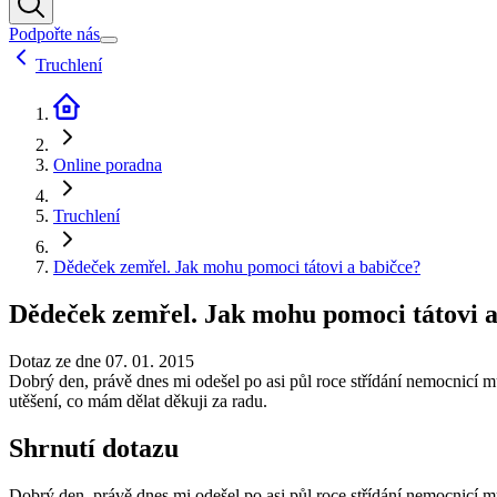
Podpořte nás
Truchlení
Online poradna
Truchlení
Dědeček zemřel. Jak mohu pomoci tátovi a babičce?
Dědeček zemřel. Jak mohu pomoci tátovi a
Dotaz ze dne 07. 01. 2015
Dobrý den, právě dnes mi odešel po asi půl roce střídání nemocnicí mů
utěšení, co mám dělat děkuji za radu.
Shrnutí dotazu
Dobrý den, právě dnes mi odešel po asi půl roce střídání nemocnicí mů