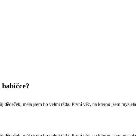
 babičce?
j dědeček, měla jsem ho velmi ráda. První věc, na kterou jsem myslela,
j dědeček, měla jsem ho velmi ráda. První věc, na kterou jsem myslela,