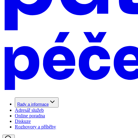
Rady a informace
Adresář služeb
Online poradna
Diskuze
Rozhovory a příběhy