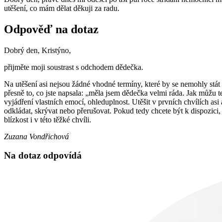
utěšení, co mám dělat děkuji za radu.
Odpověď na dotaz
Dobrý den, Kristýno,
přijměte moji soustrast s odchodem dědečka.
Na utěšení asi nejsou žádné vhodné termíny, které by se nemohly stát
přesně to, co jste napsala: „měla jsem dědečka velmi ráda. Jak můžu t
vyjádření vlastních emocí, ohleduplnost. Utěšit v prvních chvílích asi
odkládat, skrývat nebo přerušovat. Pokud tedy chcete být k dispozici, d
blízkost i v této těžké chvíli.
Zuzana Vondřichová
Na dotaz odpovídá