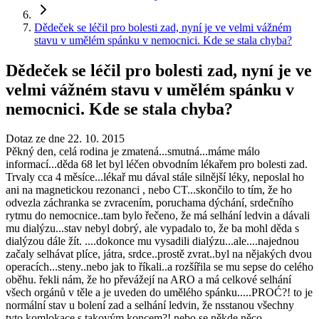
Dědeček se léčil pro bolesti zad, nyní je ve velmi vážném
stavu v umělém spánku v nemocnici. Kde se stala chyba?
Dědeček se léčil pro bolesti zad, nyní je ve
velmi vážném stavu v umělém spánku v
nemocnici. Kde se stala chyba?
Dotaz ze dne 22. 10. 2015
Pěkný den, celá rodina je zmatená...smutná...máme málo
informací...děda 68 let byl léčen obvodním lékařem pro bolesti zad.
Trvaly cca 4 měsíce...lékař mu dával stále silnější léky, neposlal ho
ani na magnetickou rezonanci , nebo CT...skončilo to tím, že ho
odvezla záchranka se zvracením, poruchama dýchání, srdečního
rytmu do nemocnice..tam bylo řečeno, že má selhání ledvin a dávali
mu dialýzu...stav nebyl dobrý, ale vypadalo to, že ba mohl děda s
dialýzou dále žít. ....dokonce mu vysadili dialýzu...ale....najednou
začaly selhávat plíce, játra, srdce..prostě zvrat..byl na nějakých dvou
operacích...steny..nebo jak to říkali..a rozšířila se mu sepse do celého
oběhu. řekli nám, že ho převážejí na ARO a má celkové selhání
všech orgánů v těle a je uveden do umělého spánku.....PROĆ?! to je
normální stav u bolení zad a selhání ledvin, že nsstanou všechny
tyto komlokace s takovým koncem?! nebo se někde něco