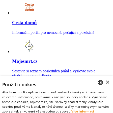
Cesta domů
Informační portál pro nemocné, pečující a pozůstalé
Mojesmrt.cz
Sestavte si seznam posledních přání a vyslovte svoje
představy o konci života
×
Použití cookies
Abychom mohli zlepšovat kvalitu naší webové stránky a přinášet vám
CZECH
relevantní informace, používáme k analýze soubory cookies. Využíváme
technické cookies, abychom zajistili správný chod stránky. Analytické
Data o umírání
ENGLISH
cookies používáme k analýze návštěvnosti a díky marketingovým se vám
zobrazí reklamy, které vás nebudou otravovat.
Více informací