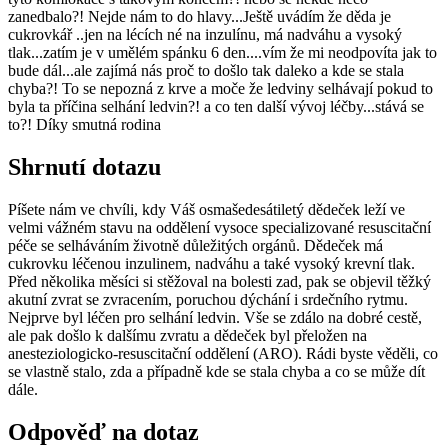
zanedbalo?! Nejde nám to do hlavy...Ještě uvádím že děda je
cukrovkář ..jen na lécích né na inzulínu, má nadváhu a vysoký
tlak...zatím je v umělém spánku 6 den....vím že mi neodpovíta jak to
bude dál...ale zajímá nás proč to došlo tak daleko a kde se stala
chyba?! To se nepozná z krve a moče že ledviny selhávají pokud to
byla ta příčina selhání ledvin?! a co ten další vývoj léčby...stává se
to?! Díky smutná rodina
Shrnutí dotazu
Píšete nám ve chvíli, kdy Váš osmašedesátiletý dědeček leží ve
velmi vážném stavu na oddělení vysoce specializované resuscitační
péče se selháváním životně důležitých orgánů. Dědeček má
cukrovku léčenou inzulinem, nadváhu a také vysoký krevní tlak.
Před několika měsíci si stěžoval na bolesti zad, pak se objevil těžký
akutní zvrat se zvracením, poruchou dýchání i srdečního rytmu.
Nejprve byl léčen pro selhání ledvin. Vše se zdálo na dobré cestě,
ale pak došlo k dalšímu zvratu a dědeček byl přeložen na
anesteziologicko-resuscitační oddělení (ARO). Rádi byste věděli, co
se vlastně stalo, zda a případně kde se stala chyba a co se může dít
dále.
Odpověď na dotaz