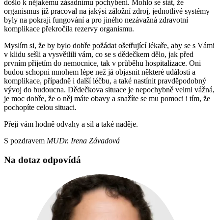
došlo k nějakému zásadnímu pochybení. Mohlo se stát, že
organismus již pracoval na jakýsi záložní zdroj, jednotlivé systémy
byly na pokraji fungování a pro jiného nezávažná zdravotní
komplikace překročila rezervy organismu.
Myslím si, že by bylo dobře požádat ošetřující lékaře, aby se s Vámi
v klidu sešli a vysvětlili vám, co se s dědečkem dělo, jak před
prvním přijetím do nemocnice, tak v průběhu hospitalizace. Oni
budou schopni mnohem lépe než já objasnit některé události a
komplikace, případně i další léčbu, a také nastínit pravděpodobný
vývoj do budoucna. Dědečkova situace je nepochybně velmi vážná,
je moc dobře, že o něj máte obavy a snažíte se mu pomoci i tím, že
pochopíte celou situaci.
Přeji vám hodně odvahy a sil a také naděje.
S pozdravem
MUDr. Irena Závadová
Na dotaz odpovídá