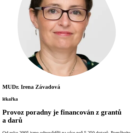
MUDr. Irena Závadová
lékařka
Provoz poradny je financován z grantů
a darů
Od roku 2005 jsme odpověděli na více než 5 250 dotazů. Pomáhejte