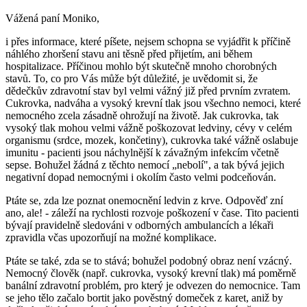
Vážená paní Moniko,
i přes informace, které píšete, nejsem schopna se vyjádřit k příčině
náhlého zhoršení stavu ani těsně před přijetím, ani během
hospitalizace. Příčinou mohlo být skutečně mnoho chorobných
stavů. To, co pro Vás může být důležité, je uvědomit si, že
dědečkův zdravotní stav byl velmi vážný již před prvním zvratem.
Cukrovka, nadváha a vysoký krevní tlak jsou všechno nemoci, které
nemocného zcela zásadně ohrožují na životě. Jak cukrovka, tak
vysoký tlak mohou velmi vážně poškozovat ledviny, cévy v celém
organismu (srdce, mozek, končetiny), cukrovka také vážně oslabuje
imunitu - pacienti jsou náchylnější k závažným infekcím včetně
sepse. Bohužel žádná z těchto nemocí „nebolí", a tak bývá jejich
negativní dopad nemocnými i okolím často velmi podceňován.
Ptáte se, zda lze poznat onemocnění ledvin z krve. Odpověď zní
ano, ale! - záleží na rychlosti rozvoje poškození v čase. Tito pacienti
bývají pravidelně sledováni v odborných ambulancích a lékaři
zpravidla včas upozorňují na možné komplikace.
Ptáte se také, zda se to stává; bohužel podobný obraz není vzácný.
Nemocný člověk (např. cukrovka, vysoký krevní tlak) má poměrně
banální zdravotní problém, pro který je odvezen do nemocnice. Tam
se jeho tělo začalo bortit jako pověstný domeček z karet, aniž by