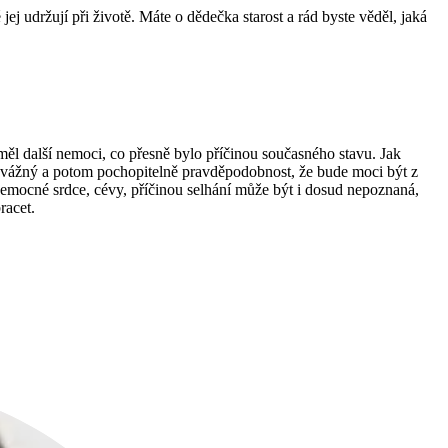
ej udržují při životě. Máte o dědečka starost a rád byste věděl, jaká
ěl další nemoci, co přesně bylo příčinou současného stavu. Jak
mi vážný a potom pochopitelně pravděpodobnost, že bude moci být z
 nemocné srdce, cévy, příčinou selhání může být i dosud nepoznaná,
racet.