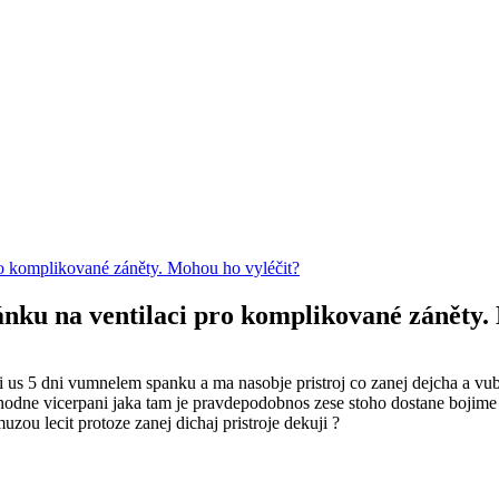
ro komplikované záněty. Mohou ho vyléčit?
ánku na ventilaci pro komplikované záněty.
i us 5 dni vumnelem spanku a ma nasobje pristroj co zanej dejcha a vu
e hodne vicerpani jaka tam je pravdepodobnos zese stoho dostane bojime
zou lecit protoze zanej dichaj pristroje dekuji ?