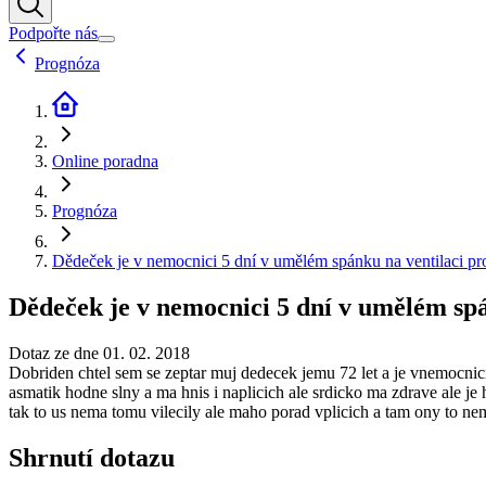
Podpořte nás
Prognóza
Online poradna
Prognóza
Dědeček je v nemocnici 5 dní v umělém spánku na ventilaci p
Dědeček je v nemocnici 5 dní v umělém sp
Dotaz ze dne 01. 02. 2018
Dobriden chtel sem se zeptar muj dedecek jemu 72 let a je vnemocnic
asmatik hodne slny a ma hnis i naplicich ale srdicko ma zdrave ale j
tak to us nema tomu vilecily ale maho porad vplicich a tam ony to nemu
Shrnutí dotazu