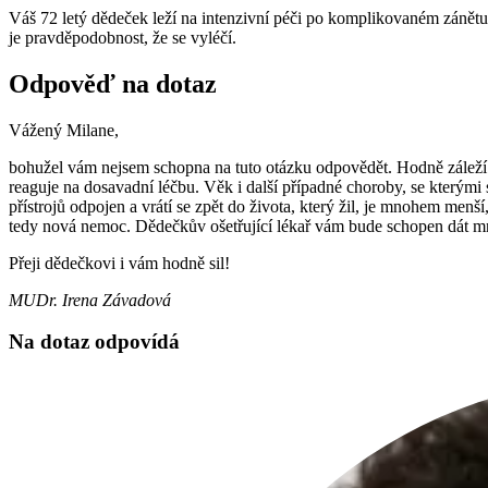
Váš 72 letý dědeček leží na intenzivní péči po komplikovaném zánětu, p
je pravděpodobnost, že se vyléčí.
Odpověď na dotaz
Vážený Milane,
bohužel vám nejsem schopna na tuto otázku odpovědět. Hodně záleží n
reaguje na dosavadní léčbu. Věk i další případné choroby, se kterým
přístrojů odpojen a vrátí se zpět do života, který žil, je mnohem me
tedy nová nemoc. Dědečkův ošetřující lékař vám bude schopen dát mno
Přeji dědečkovi i vám hodně sil!
MUDr. Irena Závadová
Na dotaz odpovídá