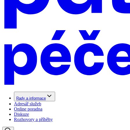
Rady a informace
Adresář služeb
Online poradna
Diskuze
Rozhovory a příběhy