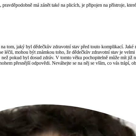
ravděpodobně má zánět také na plicích, je připojen na přístroje, které j
a tom, jaký byl dědečkův zdravotní stav před touto komplikací. Jaké m
i se léčil, mohou být známkou toho, že dědečkův zdravotní stav je vel
nší, než pokud byl dosud zdráv. V tomto věku pochopitelně může mít již
hem přesnější odpovědi. Neváhejte se na něj se vším, co vás trápí, ob