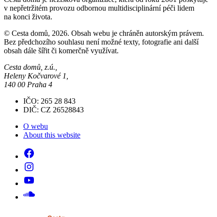
v nepřetržitém provozu odbornou multidisciplinární péči lidem
na konci života.
© Cesta domů, 2026. Obsah webu je chráněn autorským právem.
Bez předchozího souhlasu není možné texty, fotografie ani další
obsah dále šířit či komerčně využívat.
Cesta domů, z.ú.,
Heleny Kočvarové 1,
140 00 Praha 4
IČO: 265 28 843
DIČ: CZ 26528843
O webu
About this website