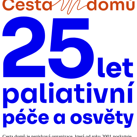
Cesta domů je nezisková organizace, která od roku 2001 poskytuje