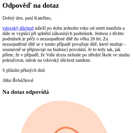
Odpověď na dotaz
Dobrý den, paní Kateřino,
vdovský důchod
náleží po dobu jednoho roku od smrti manžela a
dále se vyplácí při splnění zákonných podmínek. Jednou z těchto
podmínek je péče o nezaopatřené dítě do věku 26 let. Za
nezaopatřené dítě se v tomto případě považuje dítě, které studuje -
soustavně se připravuje na budoucí povolání. Je to tedy tak, jak
píšete, že v případě, že Vaše dcera nebude po střední škole ve studiu
pokračovat, nárok na vdovský důchod zanikne.
S přáním pěkných dnů
Jitka Řeháčková
Na dotaz odpovídá