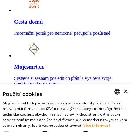
Cesta domů
Informační portál pro nemocné, pečující a pozůstalé
Mojesmrt.cz
Sestavte si seznam posledních přání a vyslovte svoje
představy o konci života
×
Použití cookies
Abychom mohli zlepšovat kvalitu naší webové stránky a přinášet vám
CZECH
relevantní informace, používáme k analýze soubory cookies. Využíváme
technické cookies, abychom zajistili správný chod stránky. Analytické
Data o umírání
ENGLISH
cookies používáme k analýze návštěvnosti a díky marketingovým se vám
zobrazí reklamy, které vás nebudou otravovat.
Více informací
Nejnovější data o postojích veřejnosti a zdravotníků k umírání