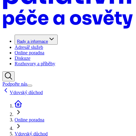
Rady a informace
Adresář služeb
Online poradna
Diskuze
Rozhovory a příběhy
Podpořte nás
Vdovský důchod
Online poradna
Vdovský důchod