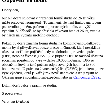
Odpověď na dotaz
Dobrý den,
bude-li dcera studovat v prezenční formě studia do 26 let věku,
může pracovat neomezeně. To znamená, že není limitována typem
pracovního poměru, počtem odpracovaných hodin, ani výší
výdělku. V případě, že by přesáhla věkovou hranici 26 let, ztratila
by nárok na výplatu sirotčího důchodu.
Pokud by dcera změnila formu studia na kombinovanou/dálkovou,
mohla by si přivydělávat pouze pracovní činností, která nezakládá
účast na sociálním pojištění, tedy na dohodu o provedení práce
(DPP) nebo na živnost (OSVČ). V případě DPP nezakládá účast na
sociálním pojištění do výše výdělku 10.000 Kč/měsíc, DPP je
obecně limitována také počtem odpracovaných hodin, a to 300
hodin za rok. U práce na živnostenský list (OSVČ) je limitem pouze
výše výdělku, která je každý rok nově stanovena a lze ji zjistit na
Okresní správě sociálního zabezpečení nebo na
Call centru ČSSZ
.
Držím dceři palce v práci i ve studiu.
S pozdravem
Veronika Drnková