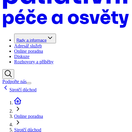
Rady a informace
Adresář služeb
Online poradna
Diskuze
Rozhovory a příběhy
Podpořte nás
Sirotčí důchod
Online poradna
Sirotčí důchod