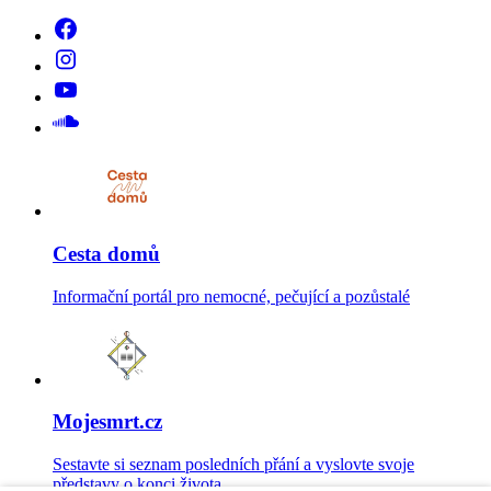
Cesta domů
Informační portál pro nemocné, pečující a pozůstalé
Mojesmrt.cz
Sestavte si seznam posledních přání a vyslovte svoje
představy o konci života