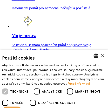
Informační portál pro nemocné, pečující a pozůstalé
Mojesmrt.cz
Sestavte si seznam posledních přání a vyslovte svoje
představy o konci života
×
Použití cookies
Abychom mohli zlepšovat kvalitu naší webové stránky a přinášet vám
CZECH
relevantní informace, používáme k analýze soubory cookies. Využíváme
technické cookies, abychom zajistili správný chod stránky. Analytické
Data o umírání
ENGLISH
cookies používáme k analýze návštěvnosti a díky marketingovým se vám
zobrazí reklamy, které vás nebudou otravovat.
Více informací
Nejnovější data o postojích veřejnosti a zdravotníků k umírání
TECHNICKÉ
ANALYTICKÉ
MARKETINGOVÉ
FUNKČNÍ
NEZAŘAZENÉ SOUBORY