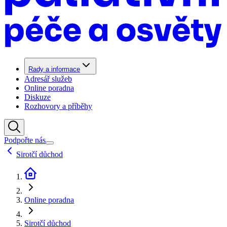
Rady a informace
Adresář služeb
Online poradna
Diskuze
Rozhovory a příběhy
Podpořte nás
Sirotčí důchod
Online poradna
Sirotčí důchod