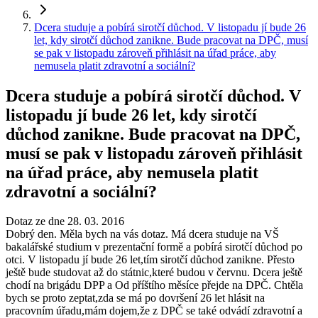
Dcera studuje a pobírá sirotčí důchod. V listopadu jí bude 26
let, kdy sirotčí důchod zanikne. Bude pracovat na DPČ, musí
se pak v listopadu zároveň přihlásit na úřad práce, aby
nemusela platit zdravotní a sociální?
Dcera studuje a pobírá sirotčí důchod. V
listopadu jí bude 26 let, kdy sirotčí
důchod zanikne. Bude pracovat na DPČ,
musí se pak v listopadu zároveň přihlásit
na úřad práce, aby nemusela platit
zdravotní a sociální?
Dotaz ze dne 28. 03. 2016
Dobrý den. Měla bych na vás dotaz. Má dcera studuje na VŠ
bakalářské studium v prezentační formě a pobírá sirotčí důchod po
otci. V listopadu jí bude 26 let,tím sirotčí důchod zanikne. Přesto
ještě bude studovat až do státnic,které budou v červnu. Dcera ještě
chodí na brigádu DPP a Od příštího měsíce přejde na DPČ. Chtěla
bych se proto zeptat,zda se má po dovršení 26 let hlásit na
pracovním úřadu,mám dojem,že z DPČ se také odvádí zdravotní a