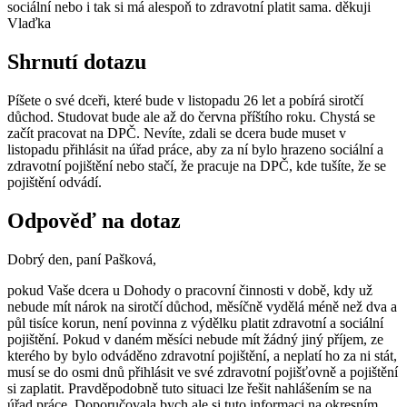
sociální nebo i tak si má alespoň to zdravotní platit sama. děkuji
Vlaďka
Shrnutí dotazu
Píšete o své dceři, které bude v listopadu 26 let a pobírá sirotčí
důchod. Studovat bude ale až do června příštího roku. Chystá se
začít pracovat na DPČ. Nevíte, zdali se dcera bude muset v
listopadu přihlásit na úřad práce, aby za ní bylo hrazeno sociální a
zdravotní pojištění nebo stačí, že pracuje na DPČ, kde tušíte, že se
pojištění odvádí.
Odpověď na dotaz
Dobrý den, paní Pašková,
pokud Vaše dcera u Dohody o pracovní činnosti v době, kdy už
nebude mít nárok na sirotčí důchod, měsíčně vydělá méně než dva a
půl tisíce korun, není povinna z výdělku platit zdravotní a sociální
pojištění. Pokud v daném měsíci nebude mít žádný jiný příjem, ze
kterého by bylo odváděno zdravotní pojištění, a neplatí ho za ni stát,
musí se do osmi dnů přihlásit ve své zdravotní pojišťovně a pojištění
si zaplatit. Pravděpodobně tuto situaci lze řešit nahlášením se na
úřad práce. Doporučovala bych ale si tuto informaci na okresním