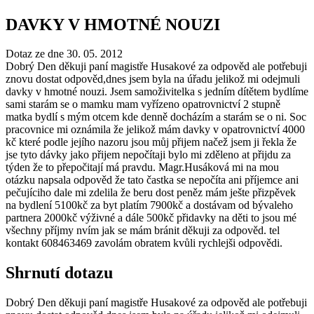
DAVKY V HMOTNÉ NOUZI
Dotaz ze dne 30. 05. 2012
Dobrý Den děkuji paní magistře Husakové za odpověd ale potřebuji
znovu dostat odpověd,dnes jsem byla na úřadu jelikož mi odejmuli
davky v hmotné nouzi. Jsem samoživitelka s jedním dítětem bydlíme
sami starám se o mamku mam vyřízeno opatrovnictví 2 stupně
matka bydlí s mým otcem kde denně docházím a starám se o ni. Soc
pracovnice mi oznámila že jelikož mám davky v opatrovnictví 4000
kč které podle jejího nazoru jsou můj přijem načež jsem ji řekla že
jse tyto dávky jako přijem nepočítaji bylo mi zděleno at přijdu za
týden že to přepočitají má pravdu. Magr.Husáková mi na mou
otázku napsala odpověd že tato častka se nepočíta ani příjemce ani
pečujíciho dale mi zdelila že beru dost peněz mám ješte přizpěvek
na bydlení 5100kč za byt platím 7900kč a dostávam od bývaleho
partnera 2000kč výživné a dále 500kč přidavky na děti to jsou mé
všechny příjmy nvím jak se mám bránit děkuji za odpověd. tel
kontakt 608463469 zavolám obratem kvůli rychlejši odpovědi.
Shrnutí dotazu
Dobrý Den děkuji paní magistře Husakové za odpověd ale potřebuji