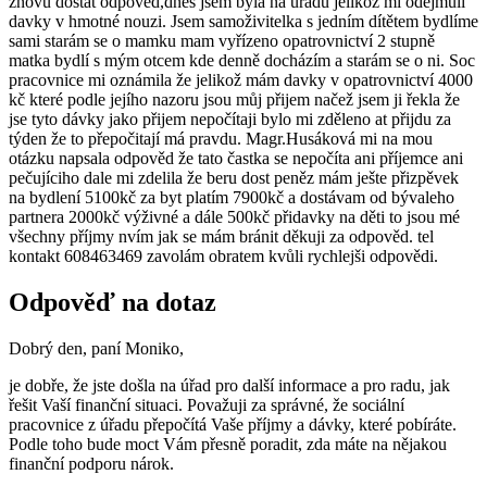
znovu dostat odpověd,dnes jsem byla na úřadu jelikož mi odejmuli
davky v hmotné nouzi. Jsem samoživitelka s jedním dítětem bydlíme
sami starám se o mamku mam vyřízeno opatrovnictví 2 stupně
matka bydlí s mým otcem kde denně docházím a starám se o ni. Soc
pracovnice mi oznámila že jelikož mám davky v opatrovnictví 4000
kč které podle jejího nazoru jsou můj přijem načež jsem ji řekla že
jse tyto dávky jako přijem nepočítaji bylo mi zděleno at přijdu za
týden že to přepočitají má pravdu. Magr.Husáková mi na mou
otázku napsala odpověd že tato častka se nepočíta ani příjemce ani
pečujíciho dale mi zdelila že beru dost peněz mám ješte přizpěvek
na bydlení 5100kč za byt platím 7900kč a dostávam od bývaleho
partnera 2000kč výživné a dále 500kč přidavky na děti to jsou mé
všechny příjmy nvím jak se mám bránit děkuji za odpověd. tel
kontakt 608463469 zavolám obratem kvůli rychlejši odpovědi.
Odpověď na dotaz
Dobrý den, paní Moniko,
je dobře, že jste došla na úřad pro další informace a pro radu, jak
řešit Vaší finanční situaci. Považuji za správné, že sociální
pracovnice z úřadu přepočítá Vaše příjmy a dávky, které pobíráte.
Podle toho bude moct Vám přesně poradit, zda máte na nějakou
finanční podporu nárok.