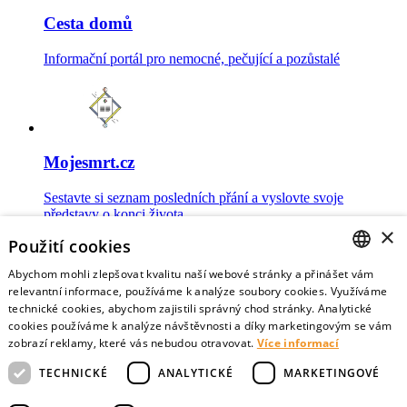
Cesta domů
Informační portál pro nemocné, pečující a pozůstalé
Mojesmrt.cz
Sestavte si seznam posledních přání a vyslovte svoje
představy o konci života
×
Použití cookies
Abychom mohli zlepšovat kvalitu naší webové stránky a přinášet vám
CZECH
relevantní informace, používáme k analýze soubory cookies. Využíváme
technické cookies, abychom zajistili správný chod stránky. Analytické
Data o umírání
ENGLISH
cookies používáme k analýze návštěvnosti a díky marketingovým se vám
zobrazí reklamy, které vás nebudou otravovat.
Více informací
Nejnovější data o postojích veřejnosti a zdravotníků k umírání
TECHNICKÉ
ANALYTICKÉ
MARKETINGOVÉ