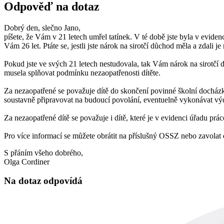
Odpověď na dotaz
Dobrý den, slečno Jano,
píšete, že Vám v 21 letech umřel tatínek. V té době jste byla v evid
Vám 26 let. Ptáte se, jestli jste nárok na sirotčí důchod měla a zdali j
Pokud jste ve svých 21 letech nestudovala, tak Vám nárok na sirotčí d
musela splňovat podmínku nezaopatřenosti dítěte.
Za nezaopatřené se považuje dítě do skončení povinné školní docházky
soustavně připravovat na budoucí povolání, eventuelně vykonávat vý
Za nezaopatřené dítě se považuje i dítě, které je v evidenci úřadu p
Pro více informací se můžete obrátit na příslušný OSSZ nebo zavolat
S přáním všeho dobrého,
Olga Cordiner
Na dotaz odpovídá