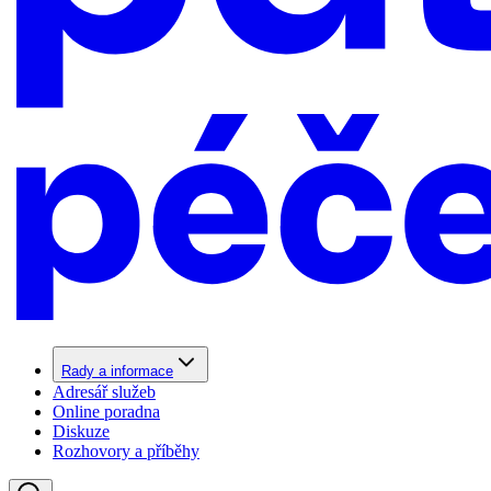
Rady a informace
Adresář služeb
Online poradna
Diskuze
Rozhovory a příběhy