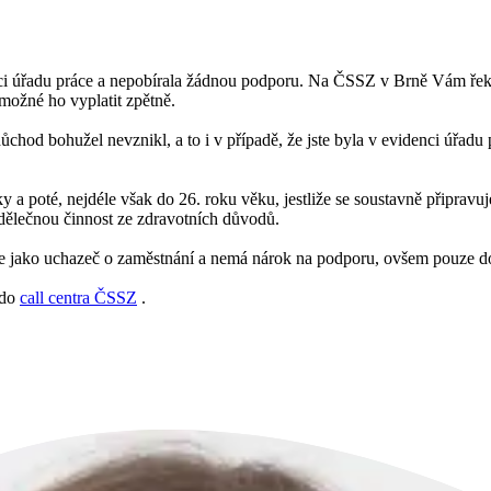
enci úřadu práce a nepobírala žádnou podporu. Na ČSSZ v Brně Vám řekl
e možné ho vyplatit zpětně.
ůchod bohužel nevznikl, a to i v případě, že jste byla v evidenci úřadu
 a poté, nejdéle však do 26. roku věku, jestliže se soustavně připravuj
dělečnou činnost ze zdravotních důvodů.
ráce jako uchazeč o zaměstnání a nemá nárok na podporu, ovšem pouze do
 do
call centra ČSSZ
.