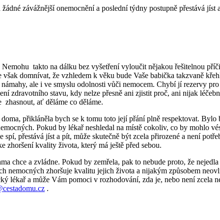
emá žádné závážnější onemocnění a poslední týdny postupně přestává jíst 
emohu takto na dálku bez vyšetření vyloučit nějakou řešitelnou příčin
se však domnívat, že vzhledem k věku bude Vaše babička takzvaně křehk
lu námahy, ale i ve smyslu odolnosti vůči nemocem. Chybí jí rezervy pr
ní zdravotního stavu, kdy nelze přesně ani zjistit proč, ani nijak léčeb
ůže zhasnout, ať děláme co děláme.
at doma, přikláněla bych se k tomu toto její přání plně respektovat. B
ch nemocných. Pokud by lékař neshledal na místě cokoliv, co by mohlo 
e spí, přestává jíst a pít, může skutečně být zcela přirozené a není pot
e zhoršení kvality života, který má ještě před sebou.
ama chce a zvládne. Pokud by zemřela, pak to nebude proto, že nejedla a ne
ích nemocných zhoršuje kvalitu jejich života a nijakým způsobem neo
raktický lékař a může Vám pomoci v rozhodování, zda je, nebo není zcel
@cestadomu.cz
.