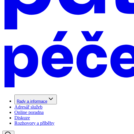
Rady a informace
Adresář služeb
Online poradna
Diskuze
Rozhovory a příběhy