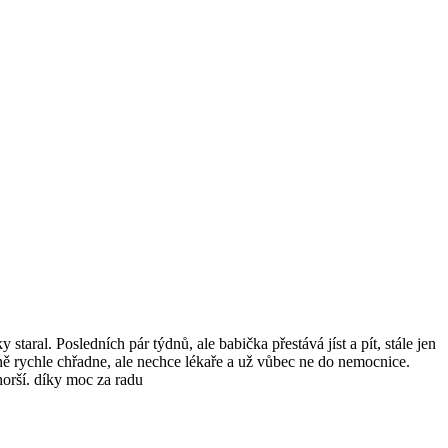
staral. Posledních pár týdnů, ale babička přestává jíst a pít, stále jen
ašně rychle chřadne, ale nechce lékaře a už vůbec ne do nemocnice.
horší. díky moc za radu