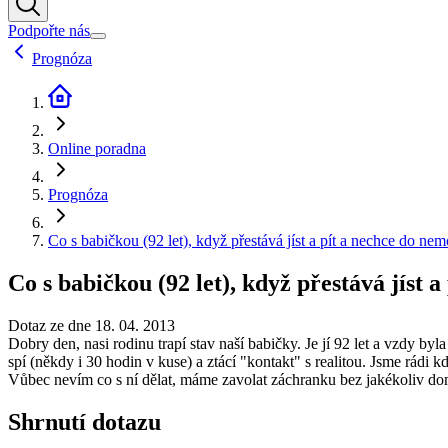
Podpořte nás
Prognóza
Online poradna
Prognóza
Co s babičkou (92 let), když přestává jíst a pít a nechce do ne
Co s babičkou (92 let), když přestává jíst 
Dotaz ze dne 18. 04. 2013
Dobry den, nasi rodinu trapí stav naší babičky. Je jí 92 let a vzdy byl
spí (někdy i 30 hodin v kuse) a ztácí "kontakt" s realitou. Jsme rádi 
Vůbec nevím co s ní dělat, máme zavolat záchranku bez jakékoliv doml
Shrnutí dotazu