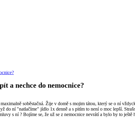
mocnice?
a pít a nechce do nemocnice?
a maximalně soběstačná. Žije v domě s mojim tátou, který se o ní vždycky 
když do ní "natlačíme" jídlo 1x denně a s pitím to není o moc lepší. Str
uvy s ní ? Bojíme se, že už se z nemocnice nevrátí a bylo by to ještě 