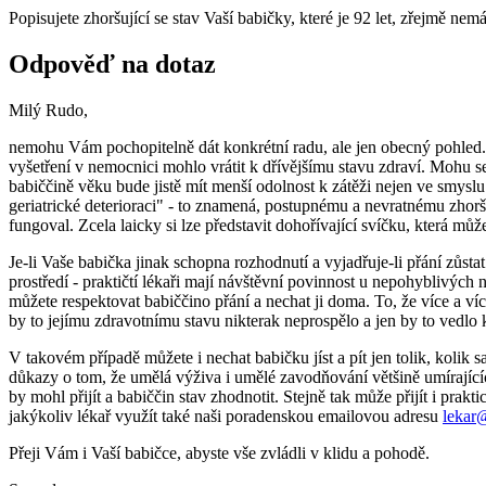
Popisujete zhoršující se stav Vaší babičky, které je 92 let, zřejmě n
Odpověď na dotaz
Milý Rudo,
nemohu Vám pochopitelně dát konkrétní radu, ale jen obecný pohled. N
vyšetření v nemocnici mohlo vrátit k dřívějšímu stavu zdraví. Mohu 
babiččině věku bude jistě mít menší odolnost k zátěži nejen ve smys
geriatrické deterioraci" - to znamená, postupnému a nevratnému zhorše
fungoval. Zcela laicky si lze představit dohořívající svíčku, která m
Je-li Vaše babička jinak schopna rozhodnutí a vyjadřuje-li přání zůst
prostředí - praktičtí lékaři mají návštěvní povinnost u nepohyblivý
můžete respektovat babiččino přání a nechat ji doma. To, že více a víc
by to jejímu zdravotnímu stavu nikterak neprospělo a jen by to vedlo k
V takovém případě můžete i nechat babičku jíst a pít jen tolik, kolik s
důkazy o tom, že umělá výživa i umělé zavodňování většině umírajíc
by mohl přijít a babiččin stav zhodnotit. Stejně tak může přijít i p
jakýkoliv lékař využít také naši poradenskou emailovou adresu
lekar
Přeji Vám i Vaší babičce, abyste vše zvládli v klidu a pohodě.