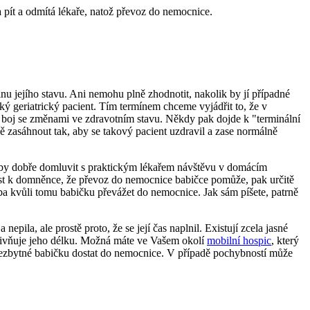
a pít a odmítá lékaře, natož převoz do nemocnice.
u jejího stavu. Ani nemohu plně zhodnotit, nakolik by jí případné
ý geriatrický pacient. Tím termínem chceme vyjádřit to, že v
o boj se změnami ve zdravotním stavu. Někdy pak dojde k "terminální
ně zasáhnout tak, aby se takový pacient uzdravil a zase normálně
ylo by dobře domluvit s praktickým lékařem návštěvu v domácím
vést k domněnce, že převoz do nemocnice babičce pomůže, pak určitě
řeba kvůli tomu babičku převážet do nemocnice. Jak sám píšete, patrně
pila, ale prostě proto, že se její čas naplnil. Existují zcela jasné
vlivňuje jeho délku. Možná máte ve Vašem okolí
mobilní hospic
, který
a nezbytné babičku dostat do nemocnice. V případě pochybností může