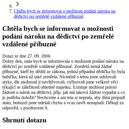
Chtěla bych se informovat o možnosti podání nároku na
dědictví po zemřelé vzdálené příbuzné
Chtěla bych se informovat o možnosti
podání nároku na dědictví po zemřelé
vzdálené příbuzné
Dotaz ze dne 27. 09. 2006
Dobry den, rada bych se informovala o možnosti podání nároku na
dědictví po zemřelé vzdálené příbuzné. Zemřelá nemá žádné
příbuzné, kteří by dědili ze zákona, jediná případná dědička by byla
babička, která už také zemřela. Nicméně s tetou jsme udržovali
styky, dle možností ji navštěvovali, vyřizovali jsme veškeré věci
týkající se záležitostí ohledně majetku. Existuje možnost právní
žádosti o nárok na dědictví, příp. jak má taková žádost vypadat a co
je potřeba doložit? Nechceme a ani teta si neprala, aby dům propadl
statu, bohuzel jsme udelali chybu a vcas zavět nenapsali. Děkuji za
odpověd, s pozdravem S.
Shrnutí dotazu