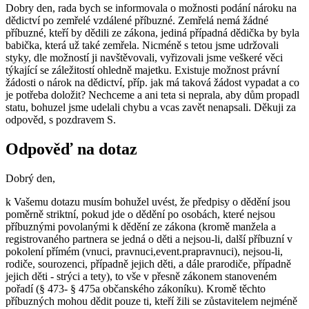
Dobry den, rada bych se informovala o možnosti podání nároku na
dědictví po zemřelé vzdálené příbuzné. Zemřelá nemá žádné
příbuzné, kteří by dědili ze zákona, jediná případná dědička by byla
babička, která už také zemřela. Nicméně s tetou jsme udržovali
styky, dle možností ji navštěvovali, vyřizovali jsme veškeré věci
týkající se záležitostí ohledně majetku. Existuje možnost právní
žádosti o nárok na dědictví, příp. jak má taková žádost vypadat a co
je potřeba doložit? Nechceme a ani teta si neprala, aby dům propadl
statu, bohuzel jsme udelali chybu a vcas zavět nenapsali. Děkuji za
odpověd, s pozdravem S.
Odpověď na dotaz
Dobrý den,
k Vašemu dotazu musím bohužel uvést, že předpisy o dědění jsou
poměrně striktní, pokud jde o dědění po osobách, které nejsou
příbuznými povolanými k dědění ze zákona (kromě manžela a
registrovaného partnera se jedná o děti a nejsou-li, další příbuzní v
pokolení přímém (vnuci, pravnuci,event.prapravnuci), nejsou-li,
rodiče, sourozenci, případně jejich děti, a dále prarodiče, případně
jejich děti - strýci a tety), to vše v přesně zákonem stanoveném
pořadí (§ 473- § 475a občanského zákoníku). Kromě těchto
příbuzných mohou dědit pouze ti, kteří žili se zůstavitelem nejméně