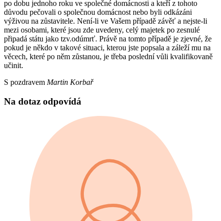
po dobu jednoho roku ve společné domácnosti a kteří z tohoto
důvodu pečovali o společnou domácnost nebo byli odkázáni
výživou na zůstavitele. Není-li ve Vašem případě závěť a nejste-li
mezi osobami, které jsou zde uvedeny, celý majetek po zesnulé
připadá státu jako tzv.odúmrť. Právě na tomto případě je zjevné, že
pokud je někdo v takové situaci, kterou jste popsala a záleží mu na
věcech, které po něm zůstanou, je třeba poslední vůli kvalifikovaně
učinit.
S pozdravem
Martin Korbař
Na dotaz odpovídá