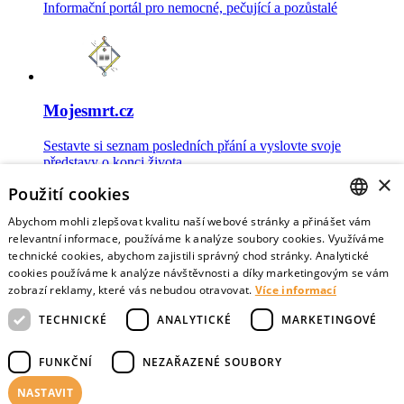
Informační portál pro nemocné, pečující a pozůstalé
Mojesmrt.cz
Sestavte si seznam posledních přání a vyslovte svoje
představy o konci života
×
Použití cookies
Abychom mohli zlepšovat kvalitu naší webové stránky a přinášet vám
CZECH
relevantní informace, používáme k analýze soubory cookies. Využíváme
technické cookies, abychom zajistili správný chod stránky. Analytické
Data o umírání
ENGLISH
cookies používáme k analýze návštěvnosti a díky marketingovým se vám
zobrazí reklamy, které vás nebudou otravovat.
Více informací
Nejnovější data o postojích veřejnosti a zdravotníků k umírání
TECHNICKÉ
ANALYTICKÉ
MARKETINGOVÉ
FUNKČNÍ
NEZAŘAZENÉ SOUBORY
NASTAVIT
Virtuální vzpomínky