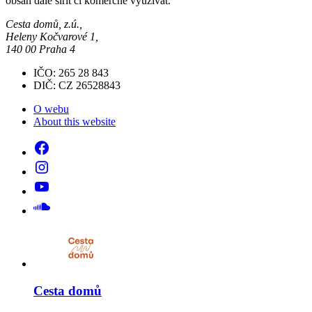
obsah dále šířit či komerčně využívat.
Cesta domů, z.ú.,
Heleny Kočvarové 1,
140 00 Praha 4
IČO: 265 28 843
DIČ: CZ 26528843
O webu
About this website
Cesta domů