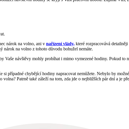
at.
nec nárok na volno, ani v
nařízení vlády,
které rozpracovává detailněji
ný nárok na volno z tohoto důvodu bohužel nemáte.
zda by Vaše návštěvy mohly probíhat i mimo vymezené hodiny. Pokud to 
, že si případné chybějící hodiny napracovat nemůžete. Nebylo by možné
 volna? Patrně také záleží na tom, zda jde o nejbližších pár dní a je 