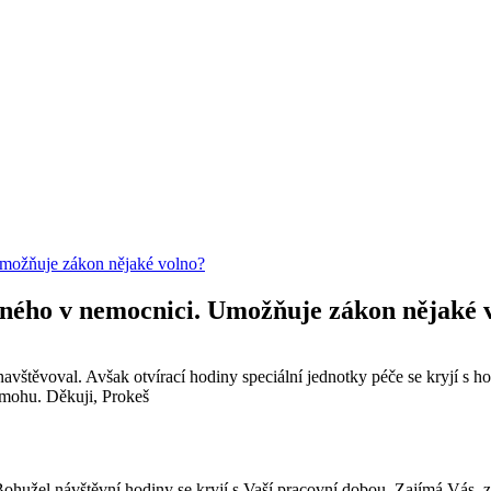
Umožňuje zákon nějaké volno?
zného v nemocnici. Umožňuje zákon nějaké 
štěvoval. Avšak otvírací hodiny speciální jednotky péče se kryjí s ho
nemohu. Děkuji, Prokeš
Bohužel návštěvní hodiny se kryjí s Vaší pracovní dobou. Zajímá Vás, z