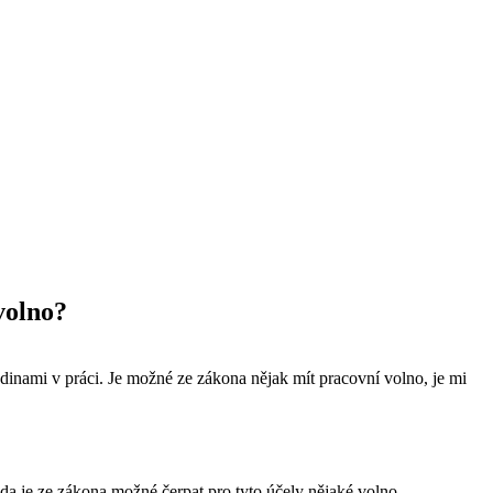
volno?
dinami v práci. Je možné ze zákona nějak mít pracovní volno, je mi
da je ze zákona možné čerpat pro tyto účely nějaké volno.