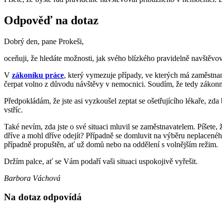
Odpověď na dotaz
Dobrý den, pane Prokeši,
oceňuji, že hledáte možnosti, jak svého blízkého pravidelně navštěvov
V
zákoníku práce
, který vymezuje případy, ve kterých má zaměstna
čerpat volno z důvodu návštěvy v nemocnici. Soudím, že tedy zákon
Předpokládám, že jste asi vyzkoušel zeptat se ošetřujícího lékaře, 
vstříc.
Také nevím, zda jste o své situaci mluvil se zaměstnavatelem. Píšete
dříve a mohl dříve odejít? Případně se domluvit na výběru neplaceného
případně propuštěn, ať už domů nebo na oddělení s volnějším režim.
Držím palce, ať se Vám podaří vaši situaci uspokojivě vyřešit.
Barbora Váchová
Na dotaz odpovídá