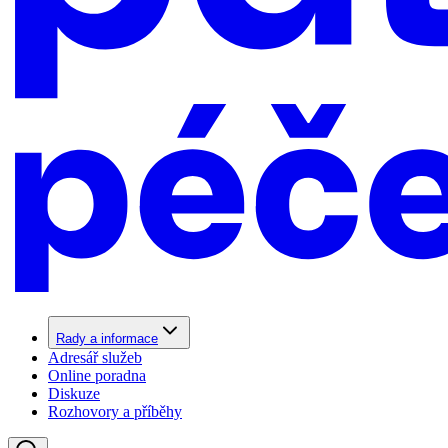
Rady a informace
Adresář služeb
Online poradna
Diskuze
Rozhovory a příběhy