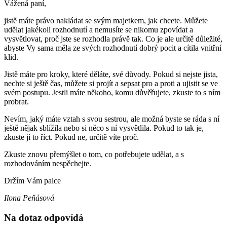
Vážená paní,
jistě máte právo nakládat se svým majetkem, jak chcete. Můžete
udělat jakékoli rozhodnutí a nemusíte se nikomu zpovídat a
vysvětlovat, proč jste se rozhodla právě tak. Co je ale určitě důležité,
abyste Vy sama měla ze svých rozhodnutí dobrý pocit a cítila vnitřní
klid.
Jistě máte pro kroky, které děláte, své důvody. Pokud si nejste jista,
nechte si ještě čas, můžete si projít a sepsat pro a proti a ujistit se ve
svém postupu. Jestli máte někoho, komu důvěřujete, zkuste to s ním
probrat.
Nevím, jaký máte vztah s svou sestrou, ale možná byste se ráda s ní
ještě nějak sblížila nebo si něco s ní vysvětlila. Pokud to tak je,
zkuste jí to říct. Pokud ne, určitě víte proč.
Zkuste znovu přemýšlet o tom, co potřebujete udělat, a s
rozhodováním nespěchejte.
Držím Vám palce
Ilona Peňásová
Na dotaz odpovídá