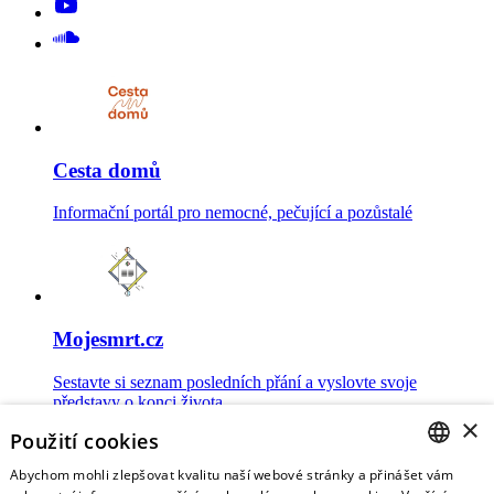
Cesta domů
Informační portál pro nemocné, pečující a pozůstalé
Mojesmrt.cz
Sestavte si seznam posledních přání a vyslovte svoje
představy o konci života
×
Použití cookies
Abychom mohli zlepšovat kvalitu naší webové stránky a přinášet vám
CZECH