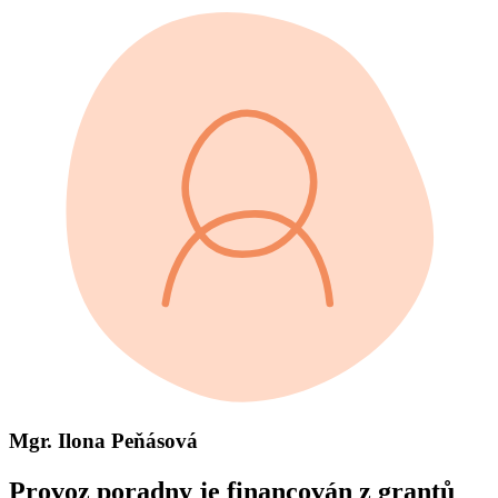
Mgr. Ilona Peňásová
Provoz poradny je financován z grantů