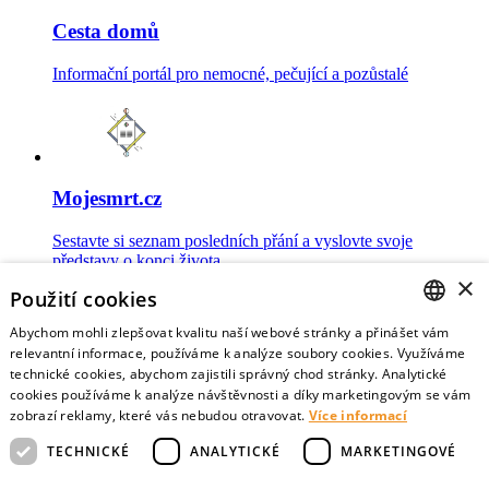
Cesta domů
Informační portál pro nemocné, pečující a pozůstalé
Mojesmrt.cz
Sestavte si seznam posledních přání a vyslovte svoje
představy o konci života
×
Použití cookies
Abychom mohli zlepšovat kvalitu naší webové stránky a přinášet vám
CZECH
relevantní informace, používáme k analýze soubory cookies. Využíváme
technické cookies, abychom zajistili správný chod stránky. Analytické
Data o umírání
ENGLISH
cookies používáme k analýze návštěvnosti a díky marketingovým se vám
zobrazí reklamy, které vás nebudou otravovat.
Více informací
Nejnovější data o postojích veřejnosti a zdravotníků k umírání
TECHNICKÉ
ANALYTICKÉ
MARKETINGOVÉ