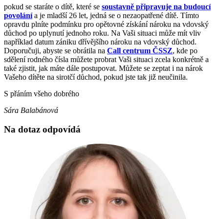
pokud se staráte o dítě, které se
soustavně připravuje na budoucí
povolání
a je mladší 26 let, jedná se o nezaopatřené dítě. Tímto
opravdu plníte podmínku pro opětovné získání nároku na vdovský
důchod po uplynutí jednoho roku. Na Vaši situaci může mít vliv
například datum zániku dřívějšího nároku na vdovský důchod.
Doporučuji, abyste se obrátila na
Call centrum ČSSZ
, kde po
sdělení rodného čísla můžete probrat Vaši situaci zcela konkrétně a
také zjistit, jak máte dále postupovat. Můžete se zeptat i na nárok
Vašeho dítěte na sirotčí důchod, pokud jste tak již neučinila.
S přáním všeho dobrého
Sára Balabánová
Na dotaz odpovídá