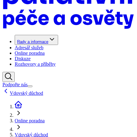
Rady a informace
Adresář služeb
Online poradna
Diskuze
Rozhovory a příběhy
Podpořte nás
Vdovský důchod
Online poradna
Vdovský důchod