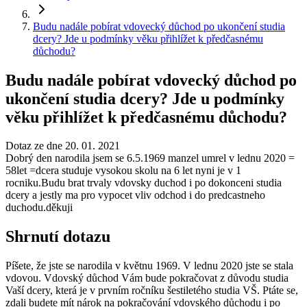
Budu nadále pobírat vdovecký důchod po ukončení studia
dcery? Jde u podmínky věku přihlížet k předčasnému
důchodu?
Budu nadále pobírat vdovecký důchod po
ukončení studia dcery? Jde u podmínky
věku přihlížet k předčasnému důchodu?
Dotaz ze dne 20. 01. 2021
Dobrý den narodila jsem se 6.5.1969 manzel umrel v lednu 2020 =
58let =dcera studuje vysokou skolu na 6 let nyni je v 1
rocniku.Budu brat trvaly vdovsky duchod i po dokonceni studia
dcery a jestly ma pro vypocet vliv odchod i do predcastneho
duchodu.děkuji
Shrnutí dotazu
Píšete, že jste se narodila v květnu 1969. V lednu 2020 jste se stala
vdovou. Vdovský důchod Vám bude pokračovat z důvodu studia
Vaší dcery, která je v prvním ročníku šestiletého studia VŠ. Ptáte se,
zdali budete mít nárok na pokračování vdovského důchodu i po