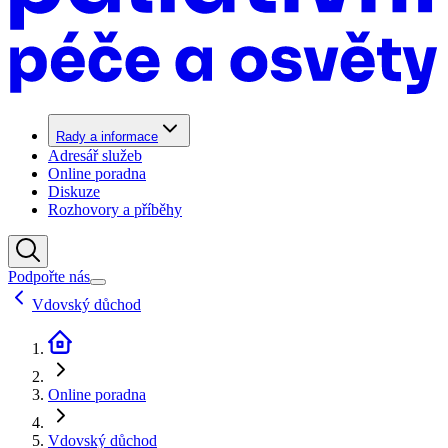
Rady a informace
Adresář služeb
Online poradna
Diskuze
Rozhovory a příběhy
Podpořte nás
Vdovský důchod
Online poradna
Vdovský důchod