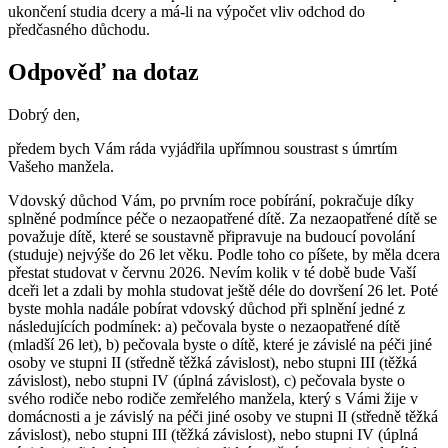
ukončení studia dcery a má-li na výpočet vliv odchod do
předčasného důchodu.
Odpověď na dotaz
Dobrý den,
předem bych Vám ráda vyjádřila upřímnou soustrast s úmrtím
Vašeho manžela.
Vdovský důchod Vám, po prvním roce pobírání, pokračuje díky
splněné podmínce péče o nezaopatřené dítě. Za nezaopatřené dítě se
považuje dítě, které se soustavně připravuje na budoucí povolání
(studuje) nejvýše do 26 let věku. Podle toho co píšete, by měla dcera
přestat studovat v červnu 2026. Nevím kolik v té době bude Vaší
dceři let a zdali by mohla studovat ještě déle do dovršení 26 let. Poté
byste mohla nadále pobírat vdovský důchod při splnění jedné z
následujících podmínek: a) pečovala byste o nezaopatřené dítě
(mladší 26 let), b) pečovala byste o dítě, které je závislé na péči jiné
osoby ve stupni II (středně těžká závislost), nebo stupni III (těžká
závislost), nebo stupni IV (úplná závislost), c) pečovala byste o
svého rodiče nebo rodiče zemřelého manžela, který s Vámi žije v
domácnosti a je závislý na péči jiné osoby ve stupni II (středně těžká
závislost), nebo stupni III (těžká závislost), nebo stupni IV (úplná