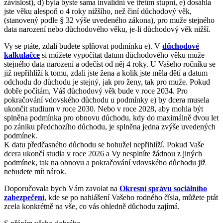
závislost), d) byla byste sama invalidní ve třetím stupni, e) dosáhla
jste věku alespoň o 4 roky nižšího, než činí důchodový věk,
(stanovený podle § 32 výše uvedeného zákona), pro muže stejného
data narození nebo důchodového věku, je-li důchodový věk nižší.
Vy se ptáte, zdali budete splňovat podmínku e). V
důchodové
kalkulačce
si můžete vypočítat datum důchodového věku muže
stejného data narození a odečíst od něj 4 roky. U Vašeho ročníku se
již nepřihlíží k tomu, zdali jste žena a kolik jste měla dětí a datum
odchodu do důchodu je stejný, jak pro ženy, tak pro muže. Pokud
dobře počítám, Váš důchodový věk bude v roce 2034. Pro
pokračování vdovského důchodu u podmínky e) by dcera musela
ukončit studium v roce 2030. Nebo v roce 2028, aby mohla být
splněna podmínka pro obnovu důchodu, kdy do maximálně dvou let
po zániku předchozího důchodu, je splněna jedna zvýše uvedených
podmínek.
K datu předčasného důchodu se bohužel nepřihlíží. Pokud Vaše
dcera ukončí studia v roce 2026 a Vy nesplníte žádnou z jiných
podmínek, tak na obnovu a pokračování vdovského důchodu již
nebudete mít nárok.
Doporučovala bych Vám zavolat na
Okresní správu sociálního
zabezpečení
, kde se po nahlášení Vašeho rodného čísla, můžete ptát
zcela konkrétně na vše, co vás ohledně důchodu zajímá.