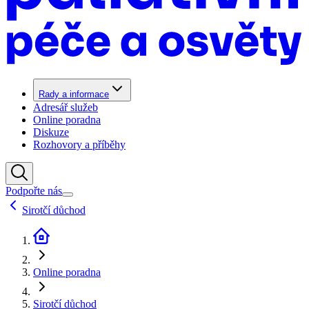
Rady a informace
Adresář služeb
Online poradna
Diskuze
Rozhovory a příběhy
Podpořte nás
Sirotčí důchod
Online poradna
Sirotčí důchod