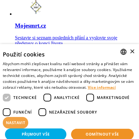
Mojesmrt.cz
Sestavte si seznam posledních přání a vyslovte svoje
představy o konci života
×
Použití cookies
Abychom mohli zlepšovat kvalitu naší webové stránky a přinášet vám
CZECH
relevantní informace, používáme k analýze soubory cookies. Využíváme
technické cookies, abychom zajistili správný chod stránky. Analytické
Data o umírání
ENGLISH
cookies používáme k analýze návštěvnosti a díky marketingovým se vám
zobrazí reklamy, které vás nebudou otravovat.
Více informací
Nejnovější data o postojích veřejnosti a zdravotníků k umírání
TECHNICKÉ
ANALYTICKÉ
MARKETINGOVÉ
FUNKČNÍ
NEZAŘAZENÉ SOUBORY
NASTAVIT
Virtuální vzpomínky
PŘIJMOUT VŠE
ODMÍTNOUT VŠE
Sdílejte vzpomínky na své blízké zemřelé