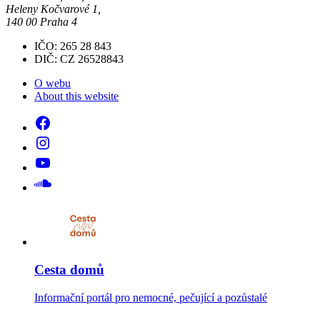
Heleny Kočvarové 1,
140 00 Praha 4
IČO: 265 28 843
DIČ: CZ 26528843
O webu
About this website
Cesta domů
Informační portál pro nemocné, pečující a pozůstalé