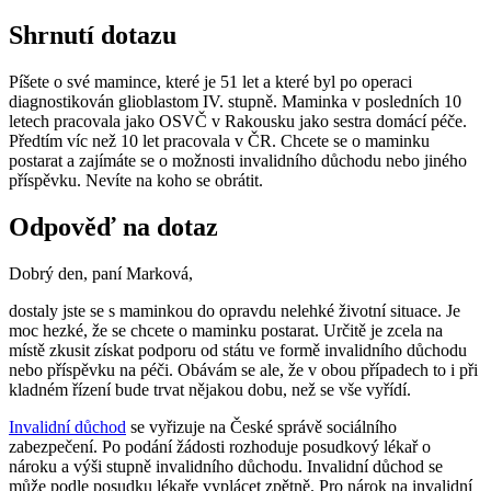
Shrnutí dotazu
Píšete o své mamince, které je 51 let a které byl po operaci
diagnostikován glioblastom IV. stupně. Maminka v posledních 10
letech pracovala jako OSVČ v Rakousku jako sestra domácí péče.
Předtím víc než 10 let pracovala v ČR. Chcete se o maminku
postarat a zajímáte se o možnosti invalidního důchodu nebo jiného
příspěvku. Nevíte na koho se obrátit.
Odpověď na dotaz
Dobrý den, paní Marková,
dostaly jste se s maminkou do opravdu nelehké životní situace. Je
moc hezké, že se chcete o maminku postarat. Určitě je zcela na
místě zkusit získat podporu od státu ve formě invalidního důchodu
nebo příspěvku na péči. Obávám se ale, že v obou případech to i při
kladném řízení bude trvat nějakou dobu, než se vše vyřídí.
Invalidní důchod
se vyřizuje na České správě sociálního
zabezpečení. Po podání žádosti rozhoduje posudkový lékař o
nároku a výši stupně invalidního důchodu. Invalidní důchod se
může podle posudku lékaře vyplácet zpětně. Pro nárok na invalidní