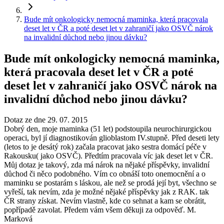
Bude mít onkologicky nemocná maminka, která pracovala
deset let v ČR a poté deset let v zahraničí jako OSVČ nárok
na invalidní důchod nebo jinou dávku?
Bude mít onkologicky nemocná maminka,
která pracovala deset let v ČR a poté
deset let v zahraničí jako OSVČ nárok na
invalidní důchod nebo jinou dávku?
Dotaz ze dne 29. 07. 2015
Dobrý den, moje maminka (51 let) podstoupila neurochirurgickou
operaci, byl jí diagnostikován glioblastom IV.stupně. Před deseti lety
(letos to je desátý rok) začala pracovat jako sestra domácí péče v
Rakousku( jako OSVČ). Předtím pracovala víc jak deset let v ČR.
Můj dotaz je takový, zda má nárok na nějaké příspěvky, invalidní
důchod či něco podobného. Vím co obnáší toto onemocnění a o
maminku se postarám s láskou, ale než se prodá její byt, všechno se
vyřeší, tak nevím, zda je možné nějaké příspěvky jak z RAK. tak
ČR strany získat. Nevím vlastně, kde co sehnat a kam se obrátit,
popřípadě zavolat. Předem vám všem děkuji za odpověď. M.
Marková