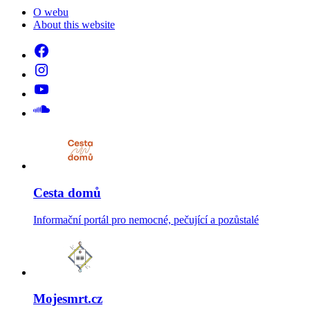
O webu
About this website
Cesta domů
Informační portál pro nemocné, pečující a pozůstalé
Mojesmrt.cz