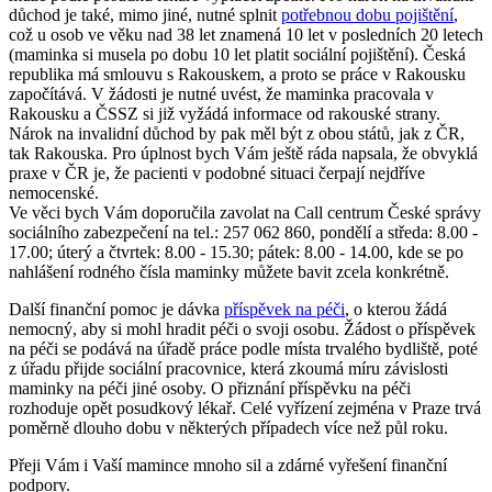
důchod je také, mimo jiné, nutné splnit
potřebnou dobu pojištění
,
což u osob ve věku nad 38 let znamená 10 let v posledních 20 letech
(maminka si musela po dobu 10 let platit sociální pojištění). Česká
republika má smlouvu s Rakouskem, a proto se práce v Rakousku
započítává. V žádosti je nutné uvést, že maminka pracovala v
Rakousku a ČSSZ si již vyžádá informace od rakouské strany.
Nárok na invalidní důchod by pak měl být z obou států, jak z ČR,
tak Rakouska. Pro úplnost bych Vám ještě ráda napsala, že obvyklá
praxe v ČR je, že pacienti v podobné situaci čerpají nejdříve
nemocenské.
Ve věci bych Vám doporučila zavolat na Call centrum České správy
sociálního zabezpečení na tel.: 257 062 860, pondělí a středa: 8.00 -
17.00; úterý a čtvrtek: 8.00 - 15.30; pátek: 8.00 - 14.00, kde se po
nahlášení rodného čísla maminky můžete bavit zcela konkrétně.
Další finanční pomoc je dávka
příspěvek na péči
, o kterou žádá
nemocný, aby si mohl hradit péči o svoji osobu. Žádost o příspěvek
na péči se podává na úřadě práce podle místa trvalého bydliště, poté
z úřadu přijde sociální pracovnice, která zkoumá míru závislosti
maminky na péči jiné osoby. O přiznání příspěvku na péči
rozhoduje opět posudkový lékař. Celé vyřízení zejména v Praze trvá
poměrně dlouho dobu v některých případech více než půl roku.
Přeji Vám i Vaší mamince mnoho sil a zdárné vyřešení finanční
podpory.