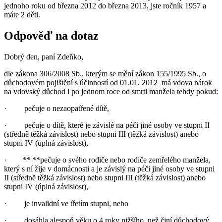
jednoho roku od března 2012 do března 2013, jste ročník 1957 a
máte 2 děti.
Odpověď na dotaz
Dobrý den, paní Zdeňko,
dle zákona 306/2008 Sb., kterým se mění zákon 155/1995 Sb., o
důchodovém pojištění s účinností od 01.01. 2012 má vdova nárok
na vdovský důchod i po jednom roce od smrti manžela tehdy pokud:
· pečuje o nezaopatřené dítě,
· pečuje o dítě, které je závislé na péči jiné osoby ve stupni II
(středně těžká závislost) nebo stupni III (těžká závislost) anebo
stupni IV (úplná závislost),
· ** **pečuje o svého rodiče nebo rodiče zemřelého manžela,
který s ní žije v domácnosti a je závislý na péči jiné osoby ve stupni
II (středně těžká závislost) nebo stupni III (těžká závislost) anebo
stupni IV (úplná závislost),
· je invalidní ve třetím stupni, nebo
· dosáhla alespoň věku o 4 roky nižšího, než činí důchodový