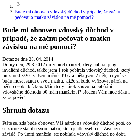
Bude mi obnoven vdovský důchod v případě, že začnu
pečovat o matku závislou na mé pomoci?
Bude mi obnoven vdovský důchod v
případě, že začnu pečovat o matku
závislou na mé pomoci?
Dotaz ze dne 28. 04. 2014
Dobrý den, 29.3.2012 mi zemřel manžel, který pobíral plný
invalidní důchod, takže jsem 1 rok pobírala vdovský důchod, který
mi zanikl 3/2013. Jsem ročník 1957 a měla jsem 2 děti, a nyní se
budu muset starat o svou matku, takže si budu vyřizovat nárok na
péči o osobu blízkou. Mám tedy nárok znovu na pobírání
vdovského důchodu p0 mém manželovi? předem Vám moc děkuji
za odpověď
Shrnutí dotazu
Ptáte se, zda bude obnoven Váš nárok na vdovský důchod poté, co
se začnete starat o svou matku, která je dle všeho na Vaší péči
závislá. Po úmrtí manžela jste pobírala vdovský důchod po dobu