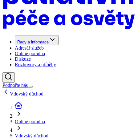
Rady a informace
Adresář služeb
Online poradna
Diskuze
Rozhovory a příběhy
Podpořte nás
Vdovský důchod
Online poradna
Vdovský důchod