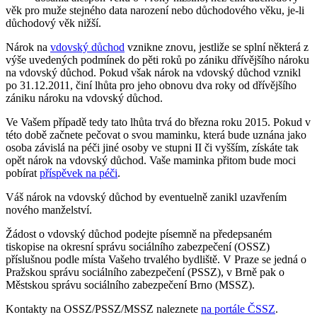
věk pro muže stejného data narození nebo důchodového věku, je-li
důchodový věk nižší.
Nárok na
vdovský důchod
vznikne znovu, jestliže se splní některá z
výše uvedených podmínek do pěti roků po zániku dřívějšího nároku
na vdovský důchod. Pokud však nárok na vdovský důchod vznikl
po 31.12.2011, činí lhůta pro jeho obnovu dva roky od dřívějšího
zániku nároku na vdovský důchod.
Ve Vašem případě tedy tato lhůta trvá do března roku 2015. Pokud v
této době začnete pečovat o svou maminku, která bude uznána jako
osoba závislá na péči jiné osoby ve stupni II či vyšším, získáte tak
opět nárok na vdovský důchod. Vaše maminka přitom bude moci
pobírat
příspěvek na péči
.
Váš nárok na vdovský důchod by eventuelně zanikl uzavřením
nového manželství.
Žádost o vdovský důchod podejte písemně na předepsaném
tiskopise na okresní správu sociálního zabezpečení (OSSZ)
příslušnou podle místa Vašeho trvalého bydliště. V Praze se jedná o
Pražskou správu sociálního zabezpečení (PSSZ), v Brně pak o
Městskou správu sociálního zabezpečení Brno (MSSZ).
Kontakty na OSSZ/PSSZ/MSSZ naleznete
na portále ČSSZ
.