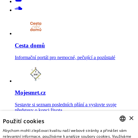
Cesta domů
Informační portál pro nemocné, pečující a pozůstalé
Mojesmrt.cz
Sestavte si seznam posledních přání a vyslovte svoje
představy o konci života
×
Použití cookies
Abychom mohli zlepšovat kvalitu naší webové stránky a přinášet vám
CZECH
relevantní informace, používáme k analýze soubory cookies. Využíváme