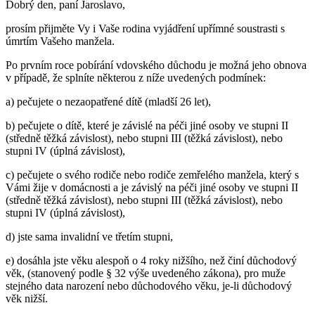
Dobrý den, paní Jaroslavo,
prosím přijměte Vy i Vaše rodina vyjádření upřímné soustrasti s
úmrtím Vašeho manžela.
Po prvním roce pobírání vdovského důchodu je možná jeho obnova
v případě, že splníte některou z níže uvedených podmínek:
a) pečujete o nezaopatřené dítě (mladší 26 let),
b) pečujete o dítě, které je závislé na péči jiné osoby ve stupni II
(středně těžká závislost), nebo stupni III (těžká závislost), nebo
stupni IV (úplná závislost),
c) pečujete o svého rodiče nebo rodiče zemřelého manžela, který s
Vámi žije v domácnosti a je závislý na péči jiné osoby ve stupni II
(středně těžká závislost), nebo stupni III (těžká závislost), nebo
stupni IV (úplná závislost),
d) jste sama invalidní ve třetím stupni,
e) dosáhla jste věku alespoň o 4 roky nižšího, než činí důchodový
věk, (stanovený podle § 32 výše uvedeného zákona), pro muže
stejného data narození nebo důchodového věku, je-li důchodový
věk nižší.