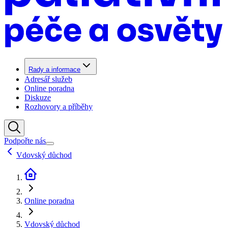
Rady a informace
Adresář služeb
Online poradna
Diskuze
Rozhovory a příběhy
Podpořte nás
Vdovský důchod
Online poradna
Vdovský důchod