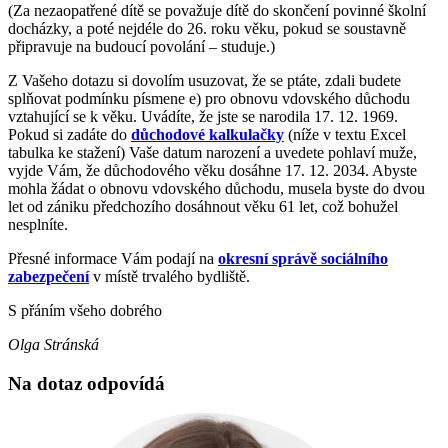
(Za nezaopatřené dítě se považuje dítě do skončení povinné školní
docházky, a poté nejdéle do 26. roku věku, pokud se soustavně
připravuje na budoucí povolání – studuje.)
Z Vašeho dotazu si dovolím usuzovat, že se ptáte, zdali budete
splňovat podmínku písmene e) pro obnovu vdovského důchodu
vztahující se k věku. Uvádíte, že jste se narodila 17. 12. 1969.
Pokud si zadáte do
důchodové kalkulačky
(níže v textu Excel
tabulka ke stažení) Vaše datum narození a uvedete pohlaví muže,
vyjde Vám, že důchodového věku dosáhne 17. 12. 2034. Abyste
mohla žádat o obnovu vdovského důchodu, musela byste do dvou
let od zániku předchozího dosáhnout věku 61 let, což bohužel
nesplníte.
Přesné informace Vám podají na
okresní správě sociálního
zabezpečení
v místě trvalého bydliště.
S přáním všeho dobrého
Olga Stránská
Na dotaz odpovídá