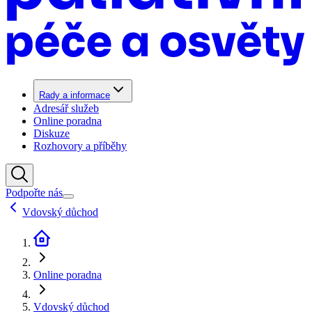
Rady a informace
Adresář služeb
Online poradna
Diskuze
Rozhovory a příběhy
Podpořte nás
Vdovský důchod
Online poradna
Vdovský důchod