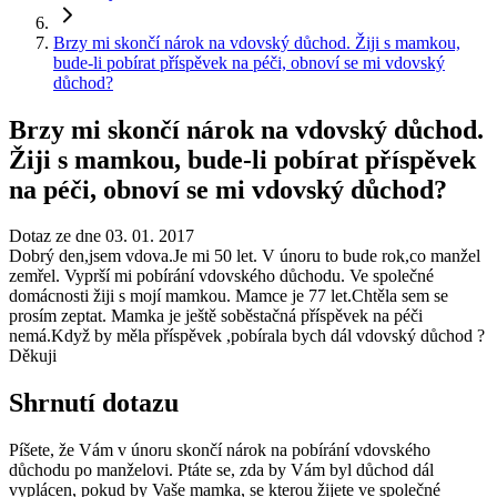
Brzy mi skončí nárok na vdovský důchod. Žiji s mamkou,
bude-li pobírat příspěvek na péči, obnoví se mi vdovský
důchod?
Brzy mi skončí nárok na vdovský důchod.
Žiji s mamkou, bude-li pobírat příspěvek
na péči, obnoví se mi vdovský důchod?
Dotaz ze dne 03. 01. 2017
Dobrý den,jsem vdova.Je mi 50 let. V únoru to bude rok,co manžel
zemřel. Vyprší mi pobírání vdovského důchodu. Ve společné
domácnosti žiji s mojí mamkou. Mamce je 77 let.Chtěla sem se
prosím zeptat. Mamka je ještě soběstačná příspěvek na péči
nemá.Když by měla příspěvek ,pobírala bych dál vdovský důchod ?
Děkuji
Shrnutí dotazu
Píšete, že Vám v únoru skončí nárok na pobírání vdovského
důchodu po manželovi. Ptáte se, zda by Vám byl důchod dál
vyplácen, pokud by Vaše mamka, se kterou žijete ve společné