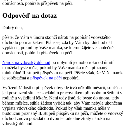
domácnosti, pobírala příspěvek na péči.
Odpověď na dotaz
Dobrý den,
píšete, že Vám v únoru skončí nárok na pobírání vdovského
důchodu po manželovi. Ptáte se, zda by Vám byl důchod dál
vyplácen, pokud by Vaše mamka, se kterou žijete ve společné
domácnosti, pobírala příspěvek na péči.
Nárok na vdovský důchod
po uplynutí jednoho roku od úmrtí
manžela byste měla, pokud by Vaše mamka měla přiznaný
minimálně II. stupeň příspěvku na péči. Píšete však, že Vaše mamka
je soběstačná a
příspěvek na péči
nepobírá.
Vyřízení žádosti o příspěvek obvykle trvá několik měsíců, součástí
je i posouzení situace sociálním pracovníkem při osobním šetření v
rodině a vyjádření lékaře. Není tedy jisté, že byste do února, tedy
během měsíce, stihla žádost vyřídit tak, aby Vám nebyla ukončena
výplata vdovského důchodu. Pokud by však mamka měla v
budoucnu přiznaný II. stupeň příspěvku na péči, můžete o vdovský
důchod znovu požádat do dvou let ode dne ztráty nároku na
vdovský důchod.