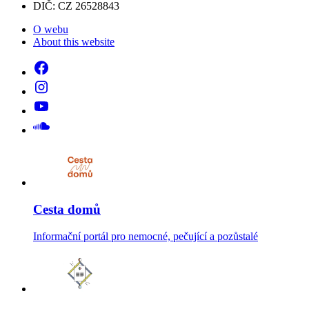
DIČ: CZ 26528843
O webu
About this website
Cesta domů
Informační portál pro nemocné, pečující a pozůstalé