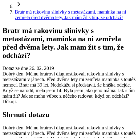
Bratr má rakovinu slinivky s metastázami, maminka na ni
zemřela před dvěma lety. Jak mám žít s tím, že odchází?
Bratr má rakovinu slinivky s
metastázami, maminka na ni zemřela
před dvěma lety. Jak mám žít s tím, že
odchází?
Dotaz ze dne 26. 02. 2019
Dobrý den. Mému bratrovi diagnostikovali rakovinu slinivky s
metastázami v játrech. Před dvěma lety mi zemřela maminka s toutéž
nemocí. Bratr má 39 let. Nedokážu si představit, že bráška odejde.
Když se narodil, měla jsem 14. Byla jsem jako jeho máma. Jak s tím
mám žít? Jak se mohu vůbec z něčeho radovat, když on odchází?
Děkuji.
Shrnutí dotazu
Dobrý den. Mému bratrovi diagnostikovali rakovinu slinivky s
metastázami v játrech. Před dvěma lety mi zemřela maminka s toutéž