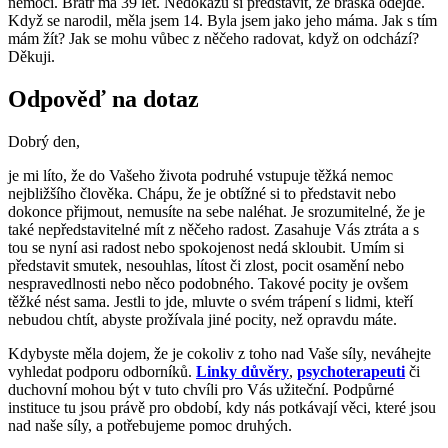
nemocí. Bratr má 39 let. Nedokážu si představit, že bráška odejde.
Když se narodil, měla jsem 14. Byla jsem jako jeho máma. Jak s tím
mám žít? Jak se mohu vůbec z něčeho radovat, když on odchází?
Děkuji.
Odpověď na dotaz
Dobrý den,
je mi líto, že do Vašeho života podruhé vstupuje těžká nemoc
nejbližšího člověka. Chápu, že je obtížné si to představit nebo
dokonce přijmout, nemusíte na sebe naléhat. Je srozumitelné, že je
také nepředstavitelné mít z něčeho radost. Zasahuje Vás ztráta a s
tou se nyní asi radost nebo spokojenost nedá skloubit. Umím si
představit smutek, nesouhlas, lítost či zlost, pocit osamění nebo
nespravedlnosti nebo něco podobného. Takové pocity je ovšem
těžké nést sama. Jestli to jde, mluvte o svém trápení s lidmi, kteří
nebudou chtít, abyste prožívala jiné pocity, než opravdu máte.
Kdybyste měla dojem, že je cokoliv z toho nad Vaše síly, neváhejte
vyhledat podporu odborníků.
Linky důvěry
,
psychoterapeuti
či
duchovní mohou být v tuto chvíli pro Vás užiteční. Podpůrné
instituce tu jsou právě pro období, kdy nás potkávají věci, které jsou
nad naše síly, a potřebujeme pomoc druhých.