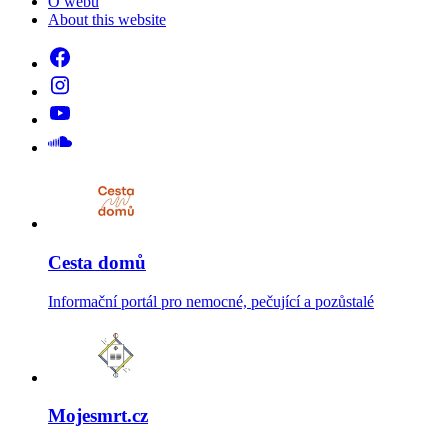
O webu
About this website
Cesta domů
Informační portál pro nemocné, pečující a pozůstalé
Mojesmrt.cz