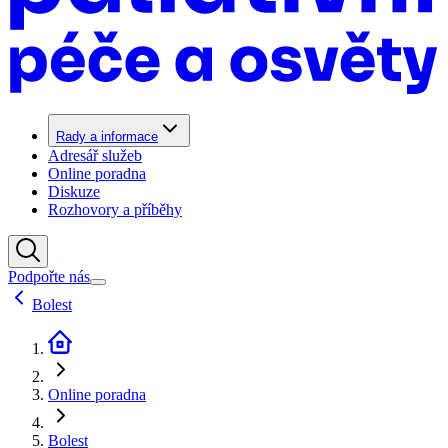
Rady a informace
Adresář služeb
Online poradna
Diskuze
Rozhovory a příběhy
Podpořte nás
Bolest
Online poradna
Bolest