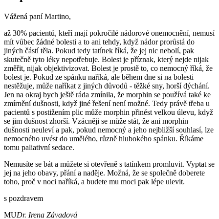
Vážená paní Martino,
až 30% pacientů, kteří mají pokročilé nádorové onemocnění, nemusí
mít vůbec žádné bolesti a to ani tehdy, když nádor prorůstá do
jiných částí těla. Pokud tedy tatínek říká, že jej nic nebolí, pak
skutečně tyto léky nepotřebuje. Bolest je příznak, který nejde nijak
změřit, nijak objektivizovat. Bolest je prostě to, co nemocný říká, že
bolest je. Pokud ze spánku naříká, ale během dne si na bolesti
nestěžuje, může naříkat z jiných důvodů - těžké sny, horší dýchání.
Jen na okraj bych ještě ráda zmínila, že morphin se používá také ke
zmírnění dušnosti, když jiné řešení není možné. Tedy právě třeba u
pacientů s postižením plic může morphin přinést velkou úlevu, když
se jim dušnost zhorší. Vzácněji se může stát, že ani morphin
dušnosti neuleví a pak, pokud nemocný a jeho nejbližší souhlasí, lze
nemocného uvést do umělého, různě hlubokého spánku. Říkáme
tomu paliativní sedace.
Nemusíte se bát a můžete si otevřeně s tatínkem promluvit. Vyptat se
jej na jeho obavy, přání a naděje. Možná, že se společně doberete
toho, proč v noci naříká, a budete mu moci pak lépe ulevit.
s pozdravem
MU
Dr. Irena Závadová