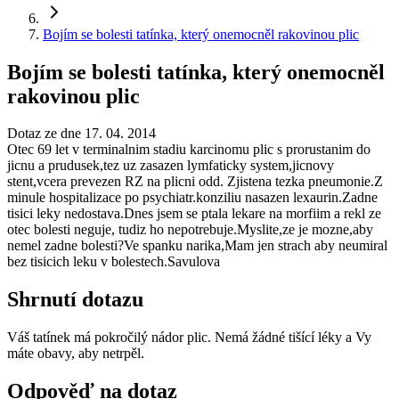
Bojím se bolesti tatínka, který onemocněl rakovinou plic
Bojím se bolesti tatínka, který onemocněl
rakovinou plic
Dotaz ze dne 17. 04. 2014
Otec 69 let v terminalnim stadiu karcinomu plic s prorustanim do
jicnu a prudusek,tez uz zasazen lymfaticky system,jicnovy
stent,vcera prevezen RZ na plicni odd. Zjistena tezka pneumonie.Z
minule hospitalizace po psychiatr.konziliu nasazen lexaurin.Zadne
tisici leky nedostava.Dnes jsem se ptala lekare na morfiim a rekl ze
otec bolesti neguje, tudiz ho nepotrebuje.Myslite,ze je mozne,aby
nemel zadne bolesti?Ve spanku narika,Mam jen strach aby neumiral
bez tisicich leku v bolestech.Savulova
Shrnutí dotazu
Váš tatínek má pokročilý nádor plic. Nemá žádné tišící léky a Vy
máte obavy, aby netrpěl.
Odpověď na dotaz