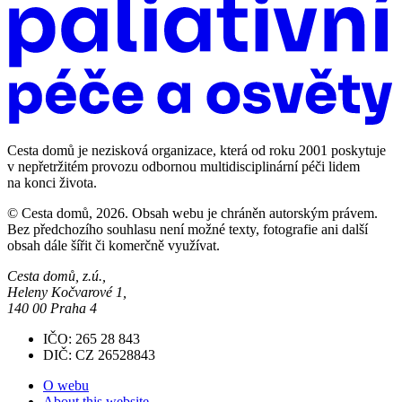
Cesta domů je nezisková organizace, která od roku 2001 poskytuje
v nepřetržitém provozu odbornou multidisciplinární péči lidem
na konci života.
© Cesta domů, 2026. Obsah webu je chráněn autorským právem.
Bez předchozího souhlasu není možné texty, fotografie ani další
obsah dále šířit či komerčně využívat.
Cesta domů, z.ú.,
Heleny Kočvarové 1,
140 00 Praha 4
IČO: 265 28 843
DIČ: CZ 26528843
O webu
About this website