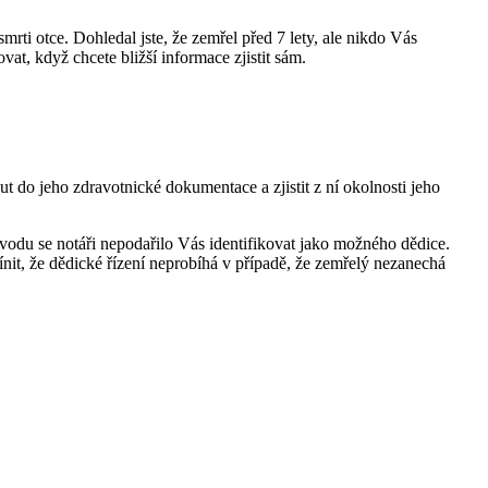
mrti otce. Dohledal jste, že zemřel před 7 lety, ale nikdo Vás
at, když chcete bližší informace zjistit sám.
t do jeho zdravotnické dokumentace a zjistit z ní okolnosti jeho
vodu se notáři nepodařilo Vás identifikovat jako možného dědice.
ínit, že dědické řízení neprobíhá v případě, že zemřelý nezanechá