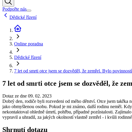
Podpořte nás
Dědické řízení
Online poradna
Dědické řízení
7 let od smrti otce jsem se dozvěděl, že zemřel. Bylo povinnost
7 let od smrti otce jsem se dozvěděl, že ze
Dotaz ze dne 09. 02. 2023
Dobrý den, rodiče byli rozvedeni od mého dětství. Otce jsem takřka ne
jako obmyšlenou osobu. Pokud je mi známo, další rodinu neměl. Když j
nekontaktoval ohledně úmrtí, pohřbu, případné pozůstalosti. Zajímalo
vypravil a uhradil, za jakých okolností vlastně zemřel - i kvůli ro
Shrnutí dotazu