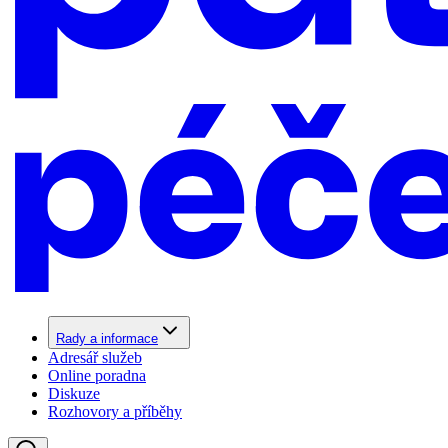
Rady a informace
Adresář služeb
Online poradna
Diskuze
Rozhovory a příběhy