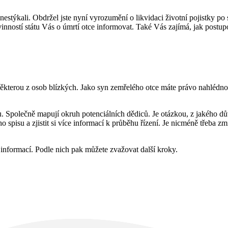
nestýkali. Obdržel jste nyní vyrozumění o likvidaci životní pojistky po s
inností státu Vás o úmrtí otce informovat. Také Vás zajímá, jak postupov
některou z osob blízkých. Jako syn zemřelého otce máte právo nahlédnou
u. Společně mapují okruh potenciálních dědiců. Je otázkou, z jakého dů
pisu a zjistit si více informací k průběhu řízení. Je nicméně třeba zm
 informací. Podle nich pak můžete zvažovat další kroky.