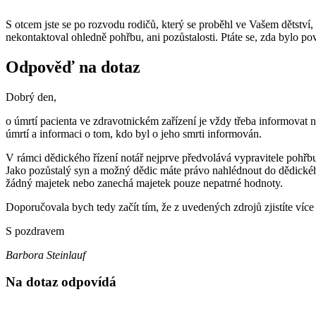
S otcem jste se po rozvodu rodičů, který se proběhl ve Vašem dětství, 
nekontaktoval ohledně pohřbu, ani pozůstalosti. Ptáte se, zda bylo pov
Odpověď na dotaz
Dobrý den,
o úmrtí pacienta ve zdravotnickém zařízení je vždy třeba informovat 
úmrtí a informaci o tom, kdo byl o jeho smrti informován.
V rámci dědického řízení notář nejprve předvolává vypravitele pohřb
Jako pozůstalý syn a možný dědic máte právo nahlédnout do dědického s
žádný majetek nebo zanechá majetek pouze nepatrné hodnoty.
Doporučovala bych tedy začít tím, že z uvedených zdrojů zjistíte více
S pozdravem
Barbora Steinlauf
Na dotaz odpovídá