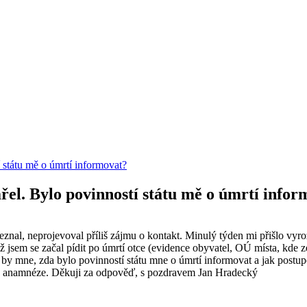
í státu mě o úmrtí informovat?
mřel. Bylo povinností státu mě o úmrtí info
znal, neprojevoval příliš zájmu o kontakt. Minulý týden mi přišlo vyroz
sem se začal pídit po úmrtí otce (evidence obyvatel, OÚ místa, kde ze
 by mne, zda bylo povinností státu mne o úmrtí informovat a jak postup
dinné anamnéze. Děkuji za odpověď, s pozdravem Jan Hradecký