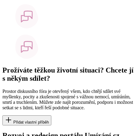
Prožíváte těžkou životní situaci? Chcete jí
s někým sdílet?
Prostor diskusního fóra je otevřený všem, kdo chtějí sdílet své
myšlenky, pocity a zkušenosti spojené s vážnou nemocí, umíráním,
smrtí a truchlením. Můžete zde najít porozumění, podporu i možnost
setkat se s lidmi, kteří řeší podobné situace.
Přidat vlastní příběh
Rozvoj a redesign portálu Umírání.cz