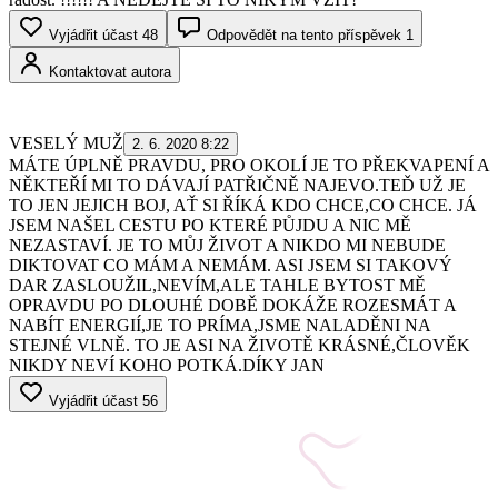
Vyjádřit účast
48
Odpovědět na tento příspěvek
1
Kontaktovat autora
VESELÝ MUŽ
2. 6. 2020 8:22
MÁTE ÚPLNĚ PRAVDU, PRO OKOLÍ JE TO PŘEKVAPENÍ A
NĚKTEŘÍ MI TO DÁVAJÍ PATŘIČNĚ NAJEVO.TEĎ UŽ JE
TO JEN JEJICH BOJ, AŤ SI ŘÍKÁ KDO CHCE,CO CHCE. JÁ
JSEM NAŠEL CESTU PO KTERÉ PŮJDU A NIC MĚ
NEZASTAVÍ. JE TO MŮJ ŽIVOT A NIKDO MI NEBUDE
DIKTOVAT CO MÁM A NEMÁM. ASI JSEM SI TAKOVÝ
DAR ZASLOUŽIL,NEVÍM,ALE TAHLE BYTOST MĚ
OPRAVDU PO DLOUHÉ DOBĚ DOKÁŽE ROZESMÁT A
NABÍT ENERGIÍ,JE TO PRÍMA,JSME NALADĚNI NA
STEJNÉ VLNĚ. TO JE ASI NA ŽIVOTĚ KRÁSNÉ,ČLOVĚK
NIKDY NEVÍ KOHO POTKÁ.DÍKY JAN
Vyjádřit účast
56