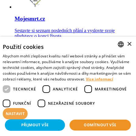
Mojesmrt.cz
Sestavte si seznam posledních přání a vyslovte svoje
představy o konci života
×
Použití cookies
Abychom mohli zlepšovat kvalitu naší webové stránky a přinášet vám
CZECH
relevantní informace, používáme k analýze soubory cookies. Využíváme
technické cookies, abychom zajistili správný chod stránky. Analytické
Data o umírání
ENGLISH
cookies používáme k analýze návštěvnosti a díky marketingovým se vám
zobrazí reklamy, které vás nebudou otravovat.
Více informací
Nejnovější data o postojích veřejnosti a zdravotníků k umírání
TECHNICKÉ
ANALYTICKÉ
MARKETINGOVÉ
FUNKČNÍ
NEZAŘAZENÉ SOUBORY
NASTAVIT
Virtuální vzpomínky
PŘIJMOUT VŠE
ODMÍTNOUT VŠE
Sdílejte vzpomínky na své blízké zemřelé