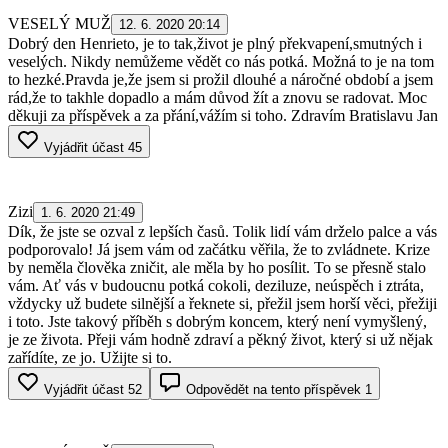
VESELÝ MUŽ
12. 6. 2020 20:14
Dobrý den Henrieto, je to tak,život je plný překvapení,smutných i
veselých. Nikdy nemůžeme vědět co nás potká. Možná to je na tom
to hezké.Pravda je,že jsem si prožil dlouhé a náročné období a jsem
rád,že to takhle dopadlo a mám důvod žít a znovu se radovat. Moc
děkuji za příspěvek a za přání,vážím si toho. Zdravím Bratislavu Jan
Vyjádřit účast
45
Zizi
1. 6. 2020 21:49
Dík, že jste se ozval z lepších časů. Tolik lidí vám drželo palce a vás
podporovalo! Já jsem vám od začátku věřila, že to zvládnete. Krize
by neměla člověka zničit, ale měla by ho posílit. To se přesně stalo
vám. Ať vás v budoucnu potká cokoli, deziluze, neúspěch i ztráta,
vždycky už budete silnější a řeknete si, přežil jsem horší věci, přežiji
i toto. Jste takový příběh s dobrým koncem, který není vymyšlený,
je ze života. Přeji vám hodně zdraví a pěkný život, který si už nějak
zařídíte, ze jo. Užijte si to.
Vyjádřit účast
52
Odpovědět na tento příspěvek
1