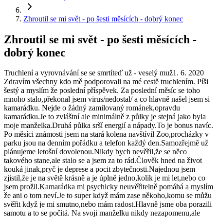
Zhroutil se mi svět - po šesti měsících - dobrý konec
Zhroutil se mi svět - po šesti měsících -
dobrý konec
Truchlení a vyrovnávání se se smrtí
teď už - veselý muž
1. 6. 2020
Zdravím všechny kdo mě podporovali na mé cestě truchlením. Píši
šestý a myslím že poslední příspěvek. Za poslední měsíc se toho
mnoho stalo,překonal jsem virus/nedostal/ a co hlavně našel jsem si
kamarádku. Nejde o žádný zamilovaný románek,opravdu
kamarádku.Je to zvláštní ale minimálně z půlky je stejná jako byla
moje manželka.Druhá půlka srší energií a nápady.To je bonus navíc.
Po měsíci známosti jsem na stará kolena navštívil Zoo,procházky v
parku jsou na denním pořádku a telefon každý den.Samozřejmě už
plánujeme letošní dovolenou.Nikdy bych nevěřil,že se něco
takového stane,ale stalo se a jsem za to rád.Člověk hned na život
kouká jinak,pryč je deprese a pocit zbytečnosti.Najednou jsem
zjistil,že je na světě krásně a je úplně jedno,kolik je mi let,nebo co
jsem prožil.Kamarádka mi psychicky neuvěřitelně pomáhá a myslím
že ani o tom neví.Je to super když mám zase někoho,komu se můžu
svěřit když je mi smutno,nebo mám radost.Hlavně jsme oba porazili
samotu a to se počítá. Na svoji manželku nikdy nezapomenu,ale