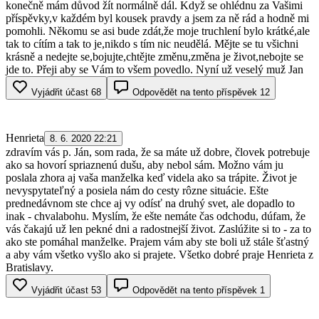
konečně mám důvod žít normálně dál. Když se ohlédnu za Vašimi
příspěvky,v každém byl kousek pravdy a jsem za ně rád a hodně mi
pomohli. Někomu se asi bude zdát,že moje truchlení bylo krátké,ale
tak to cítím a tak to je,nikdo s tím nic neudělá. Mějte se tu všichni
krásně a nedejte se,bojujte,chtějte změnu,změna je život,nebojte se
jde to. Přeji aby se Vám to všem povedlo. Nyní už veselý muž Jan
Vyjádřit účast
68
Odpovědět na tento příspěvek
12
Henrieta
8. 6. 2020 22:21
zdravím vás p. Ján, som rada, že sa máte už dobre, človek potrebuje
ako sa hovorí spriaznenú dušu, aby nebol sám. Možno vám ju
poslala zhora aj vaša manželka keď videla ako sa trápite. Život je
nevyspytateľný a posiela nám do cesty rôzne situácie. Ešte
prednedávnom ste chce aj vy odísť na druhý svet, ale dopadlo to
inak - chvalabohu. Myslím, že ešte nemáte čas odchodu, dúfam, že
vás čakajú už len pekné dni a radostnejší život. Zaslúžite si to - za to
ako ste pomáhal manželke. Prajem vám aby ste boli už stále šťastný
a aby vám všetko vyšlo ako si prajete. Všetko dobré praje Henrieta z
Bratislavy.
Vyjádřit účast
53
Odpovědět na tento příspěvek
1