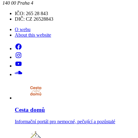
140 00 Praha 4
IČO: 265 28 843
DIČ: CZ 26528843
O webu
About this website
Cesta domů
Informační portál pro nemocné, pečující a pozůstalé