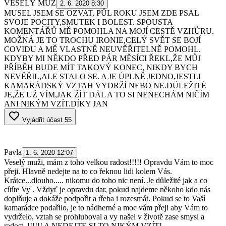
VESELÝ MUŽ
2. 6. 2020 8:30
MUSEL JSEM SE OZVAT, PŮL ROKU JSEM ZDE PSAL
SVOJE POCITY,SMUTEK I BOLEST. SPOUSTA
KOMENTÁŘŮ MĚ POMOHLA NA MOJÍ CESTĚ VZHŮRU.
MOŽNÁ JE TO TROCHU IRONIE,CELÝ SVĚT SE BOJÍ
COVIDU A MĚ VLASTNĚ NEUVĚŘITELNĚ POMOHL.
KDYBY MI NĚKDO PŘED PÁR MĚSÍCI ŘEKL,ŽE MŮJ
PŘÍBĚH BUDE MÍT TAKOVÝ KONEC, NIKDY BYCH
NEVĚŘIL,ALE STALO SE. A JE ÚPLNĚ JEDNO,JESTLI
KAMARÁDSKÝ VZTAH VYDRŽÍ NEBO NE.DŮLEŽITÉ
JE,ŽE UŽ VÍM,JAK ŽÍT DÁL A TO SI NENECHÁM NIČÍM
ANI NIKÝM VZÍT.DÍKY JAN
Vyjádřit účast
55
Pavla
1. 6. 2020 12:07
Veselý muži, mám z toho velkou radost!!!!! Opravdu Vám to moc
přeji. Hlavně nedejte na to co řeknou lidi kolem Vás.
Krátce...dlouho..... nikomu do toho nic není. Je důležité jak a co
cítíte Vy . Vždyť je opravdu dar, pokud najdeme někoho kdo nás
doplňuje a dokáže podpořit a třeba i rozesmát. Pokud se to Vaší
kamarádce podařilo, je to nádherné a moc vám přeji aby Vám to
vydrželo, vztah se prohluboval a vy našel v životě zase smysl a
radost. !!!!!! A NEDEJTE SI TO NIKÝM VZÍT!