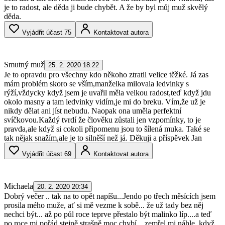
je to radost, ale děda ji bude chybět. A že by byl můj muž skvělý
děda.
Vyjádřit účast
75
Kontaktovat autora
Smutný muž
25. 2. 2020 18:22
Je to opravdu pro všechny kdo někoho ztratil velice těžké. Já zas
mám problém skoro se vším,manželka milovala ledvinky s
rýží,vždycky když jsem je uvařil měla velkou radost,teď když jdu
okolo masny a tam ledvinky vidím,je mi do breku. Vím,že už je
nikdy dělat ani jíst nebudu. Naopak ona uměla perfektní
svíčkovou.Každý tvrdí že člověku zůstali jen vzpomínky, to je
pravda,ale když si cokoli připomenu jsou to šílená muka. Také se
tak nějak snažím,ale je to silněší než já. Děkuji a příspěvek Jan
Vyjádřit účast
69
Kontaktovat autora
Michaela
20. 2. 2020 20:34
Dobrý večer .. tak na to opět napíšu...Jendo po třech měsících jsem
prosila mého muže, ať si mě vezme k sobě... že už tady bez něj
nechci být... až po půl roce teprve přestalo být malinko líp....a teď
po roce mi pořád stejně strašně moc chybí... zemřel mi náhle, když