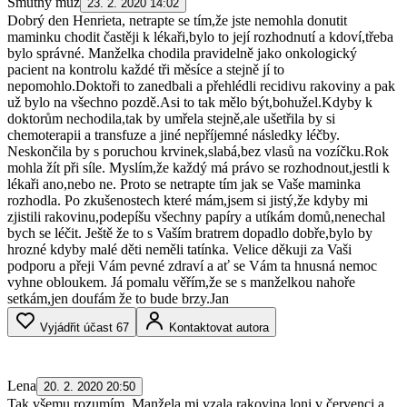
Smutný muž
23. 2. 2020 14:02
Dobrý den Henrieta, netrapte se tím,že jste nemohla donutit
maminku chodit častěji k lékaři,bylo to její rozhodnutí a kdoví,třeba
bylo správné. Manželka chodila pravidelně jako onkologický
pacient na kontrolu každé tři měsíce a stejně jí to
nepomohlo.Doktoři to zanedbali a přehlédli recidivu rakoviny a pak
už bylo na všechno pozdě.Asi to tak mělo být,bohužel.Kdyby k
doktorům nechodila,tak by umřela stejně,ale ušetřila by si
chemoterapii a transfuze a jiné nepříjemné následky léčby.
Neskončila by s poruchou krvinek,slabá,bez vlasů na vozíčku.Rok
mohla žít při síle. Myslím,že každý má právo se rozhodnout,jestli k
lékaři ano,nebo ne. Proto se netrapte tím jak se Vaše maminka
rozhodla. Po zkušenostech které mám,jsem si jistý,že kdyby mi
zjistili rakovinu,podepíšu všechny papíry a utíkám domů,nenechal
bych se léčit. Ještě že to s Vaším bratrem dopadlo dobře,bylo by
hrozné kdyby malé děti neměli tatínka. Velice děkuji za Vaši
podporu a přeji Vám pevné zdraví a ať se Vám ta hnusná nemoc
vyhne obloukem. Já pomalu věřím,že se s manželkou nahoře
setkám,jen doufám že to bude brzy.Jan
Vyjádřit účast
67
Kontaktovat autora
Lena
20. 2. 2020 20:50
Tak všemu rozumím. Manžela mi vzala rakovina loni v červenci a