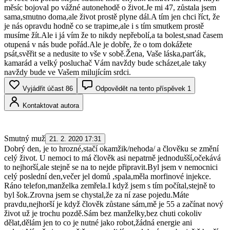
měsíc bojoval po vážné autonehodě o život.Je mi 47, zůstala jsem
sama,smutno doma,ale život prostě plyne dál.A tím jen chci říct, že
je nás opravdu hodně co se trapime,ale i s tím smutkem prostě
musíme žít.Ale i já vím že to nikdy nepřebolí,a ta bolest,snad časem
otupená v nás bude pořád.Ale je dobře, že o tom dokážete
psát,svěřit se a nedusite to vše v sobě.Žena, Vaše láska,parťák,
kamarád a velký posluchač Vám navždy bude scházet,ale taky
navždy bude ve Vašem milujícím srdci.
Vyjádřit účast
86
Odpovědět na tento příspěvek
1
Kontaktovat autora
Smutný muž
21. 2. 2020 17:31
Dobrý den, je to hrozné,stačí okamžik/nehoda/ a člověku se změní
celý život. U nemoci to má člověk asi nepatrně jednodušší,očekává
to nejhorší,ale stejně se na to nejde připravit.Byl jsem v nemocnici
celý poslední den,večer jel domů ,spala,měla morfinové injekce.
Ráno telefon,manželka zemřela.I když jsem s tím počítal,stejně to
byl šok.Zrovna jsem se chystal,že za ní zase pojedu.Máte
pravdu,nejhorší je když člověk zůstane sám,mě je 55 a začínat nový
život už je trochu pozdě.Sám bez manželky,bez chuti cokoliv
dělat,dělám jen to co je nutné jako robot,žádná energie ani