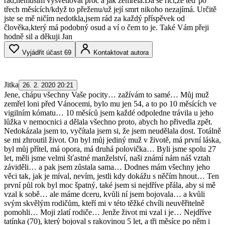
rád,nemusím vysvětlovat proč a jak zemřela.Dá se říct,že teď po
třech měsících/když to přeženu/už její smrt nikoho nezajímá. Určitě
jste se mě ničím nedotkla,jsem rád za každý příspěvek od
člověka,který má podobný osud a ví o čem to je. Také Vám přeji
hodně sil a děkuji Jan
Vyjádřit účast
69
Kontaktovat autora
Jitka
26. 2. 2020 20:21
Jene, chápu všechny Vaše pocity… zažívám to samé… Můj muž
zemřel loni před Vánocemi, bylo mu jen 54, a to po 10 měsících ve
vigilním kómatu… 10 měsíců jsem každé odpoledne trávila u jeho
lůžka v nemocnici a dělala všechno proto, abych ho přivedla zpět.
Nedokázala jsem to, vyčítala jsem si, že jsem neudělala dost. Totálně
se mi zhroutil život. On byl můj jediný muž v životě, má první láska,
byl můj přítel, má opora, má druhá polovička… Byli jsme spolu 27
let, měli jsme velmi šťastné manželství, naši známí nám náš vztah
záviděli… a pak jsem zůstala sama… Dodnes mám všechny jeho
věci tak, jak je míval, nevím, jestli kdy dokážu s něčím hnout… Ten
první půl rok byl moc špatný, také jsem si nejdříve přála, aby si mě
vzal k sobě… ale máme dceru, kvůli ní jsem bojovala… a kvůli
svým skvělým rodičům, kteří mi v této těžké chvíli neuvěřitelně
pomohli… Moji zlatí rodiče… Jenže život mi vzal i je… Nejdříve
tatínka (70), který bojoval s rakovinou 5 let, a tři měsíce po něm i