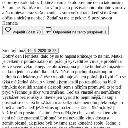
choroby okolo toho. Taktiež mám 2 školopovinné deti a tak musím
žiť pre ne. Napíšte mi ako vám je ako prežívate toto obdobie vírusov
a čo robieva teraz vaša mamina - som veľmi rada keď si môžem
občas s niekým napísať. Zatiaľ sa majte pekne. S pozdravom
Henrieta
Vyjádřit účast
70
Odpovědět na tento příspěvek
1
Smutný muž
19. 3. 2020 18:22
Dobrý den Henrieta, dalo by se to napsat krátce,je to na nic. Matka
je celkem v pořádku,dalo mi práci jí vysvětlit že virus je problém a
že ve svém věku je nejvíce ohrožená,ona je také hodně akční,sedne
na kolo jede na zahrádku atd.Naštěstí to pochopila,nakoupím
jí,dojdu do lékárny,má vše co potřebuje,ale ten pohyb jí chybí. Co se
týká mě,žádná sláva,o víkendu jsem jezdil po republice na bleší
trhy,kde dost lidí znám a alespoň jsem s někým promluvil,to je teď
pryč.Všechno je díky viru zrušeno. Teď už vlastně ani nemůžeme
vycházet bez roušky a hlavně jen vyřídit to nejnutnější, nákup a
postarat se o starší lidi.Ztrátu manželky stále nemohu překonat,je to
horší a horší a teď ještě virus úplná izolace.Tak si říkám,když ji
každé ráno prosím ať s tím něco udělá,že chci za ní,jestli ten virus
není nějaké znamení.Upřímně by mi nevadilo virus dostat a
zemřít,přesně jak píšete byli by jsme zase konečně spolu. Jedno je