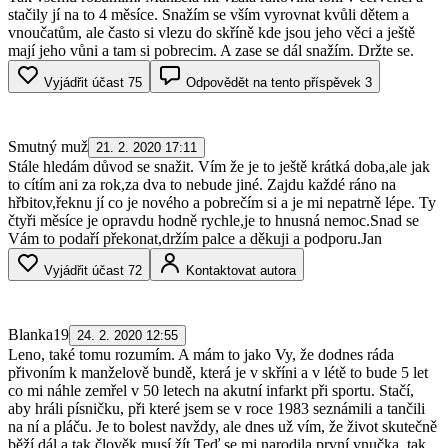
stačily jí na to 4 měsíce. Snažím se vším vyrovnat kvůli dětem a
vnoučatům, ale často si vlezu do skříně kde jsou jeho věci a ještě
mají jeho vůni a tam si pobrecim. A zase se dál snažím. Držte se.
Vyjádřit účast
75
Odpovědět na tento příspěvek
3
Smutný muž
21. 2. 2020 17:11
Stále hledám důvod se snažit. Vím že je to ještě krátká doba,ale jak
to cítím ani za rok,za dva to nebude jiné. Zajdu každé ráno na
hřbitov,řeknu jí co je nového a pobrečím si a je mi nepatrně lépe. Ty
čtyři měsíce je opravdu hodně rychle,je to hnusná nemoc.Snad se
Vám to podaří překonat,držím palce a děkuji a podporu.Jan
Vyjádřit účast
72
Kontaktovat autora
Blanka19
24. 2. 2020 12:55
Leno, také tomu rozumím. A mám to jako Vy, že dodnes ráda
přivoním k manželově bundě, která je v skříni a v létě to bude 5 let
co mi náhle zemřel v 50 letech na akutní infarkt při sportu. Stačí,
aby hráli písničku, při které jsem se v roce 1983 seznámili a tančili
na ní a pláču. Je to bolest navždy, ale dnes už vím, že život skutečně
běží dál a tak člověk musí žít.Teď se mi narodila první vnučka, tak