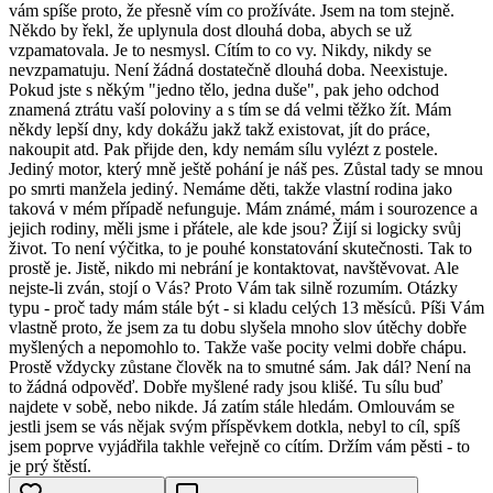
vám spíše proto, že přesně vím co prožíváte. Jsem na tom stejně.
Někdo by řekl, že uplynula dost dlouhá doba, abych se už
vzpamatovala. Je to nesmysl. Cítím to co vy. Nikdy, nikdy se
nevzpamatuju. Není žádná dostatečně dlouhá doba. Neexistuje.
Pokud jste s někým "jedno tělo, jedna duše", pak jeho odchod
znamená ztrátu vaší poloviny a s tím se dá velmi těžko žít. Mám
někdy lepší dny, kdy dokážu jakž takž existovat, jít do práce,
nakoupit atd. Pak přijde den, kdy nemám sílu vylézt z postele.
Jediný motor, který mně ještě pohání je náš pes. Zůstal tady se mnou
po smrti manžela jediný. Nemáme děti, takže vlastní rodina jako
taková v mém případě nefunguje. Mám známé, mám i sourozence a
jejich rodiny, měli jsme i přátele, ale kde jsou? Žijí si logicky svůj
život. To není výčitka, to je pouhé konstatování skutečnosti. Tak to
prostě je. Jistě, nikdo mi nebrání je kontaktovat, navštěvovat. Ale
nejste-li zván, stojí o Vás? Proto Vám tak silně rozumím. Otázky
typu - proč tady mám stále být - si kladu celých 13 měsíců. Píši Vám
vlastně proto, že jsem za tu dobu slyšela mnoho slov útěchy dobře
myšlených a nepomohlo to. Takže vaše pocity velmi dobře chápu.
Prostě vždycky zůstane člověk na to smutné sám. Jak dál? Není na
to žádná odpověď. Dobře myšlené rady jsou klišé. Tu sílu buď
najdete v sobě, nebo nikde. Já zatím stále hledám. Omlouvám se
jestli jsem se vás nějak svým příspěvkem dotkla, nebyl to cíl, spíš
jsem poprve vyjádřila takhle veřejně co cítím. Držím vám pěsti - to
je prý štěstí.