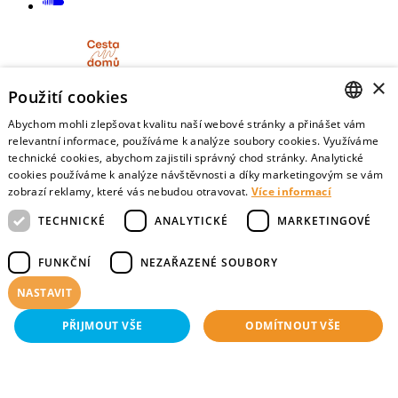
×
Použití cookies
Cesta domů
Abychom mohli zlepšovat kvalitu naší webové stránky a přinášet vám
CZECH
relevantní informace, používáme k analýze soubory cookies. Využíváme
Informační portál pro nemocné, pečující a pozůstalé
technické cookies, abychom zajistili správný chod stránky. Analytické
ENGLISH
cookies používáme k analýze návštěvnosti a díky marketingovým se vám
zobrazí reklamy, které vás nebudou otravovat.
Více informací
TECHNICKÉ
ANALYTICKÉ
MARKETINGOVÉ
Mojesmrt.cz
FUNKČNÍ
NEZAŘAZENÉ SOUBORY
Sestavte si seznam posledních přání a vyslovte svoje
NASTAVIT
představy o konci života
PŘIJMOUT VŠE
ODMÍTNOUT VŠE
Data o umírání
Technické
Analytické
Marketingové
Funkční