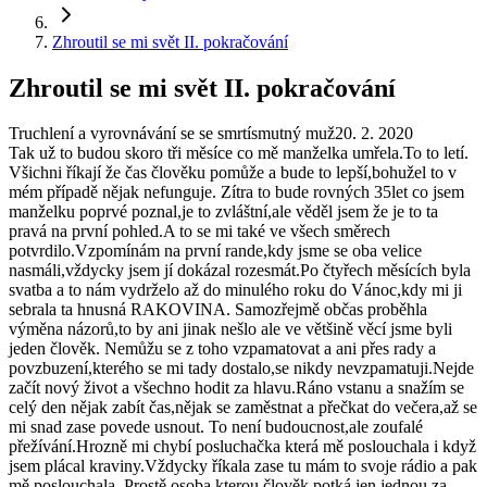
Zhroutil se mi svět II. pokračování
Zhroutil se mi svět II. pokračování
Truchlení a vyrovnávání se se smrtí
smutný muž
20. 2. 2020
Tak už to budou skoro tři měsíce co mě manželka umřela.To to letí.
Všichni říkají že čas člověku pomůže a bude to lepší,bohužel to v
mém případě nějak nefunguje. Zítra to bude rovných 35let co jsem
manželku poprvé poznal,je to zvláštní,ale věděl jsem že je to ta
pravá na první pohled.A to se mi také ve všech směrech
potvrdilo.Vzpomínám na první rande,kdy jsme se oba velice
nasmáli,vždycky jsem jí dokázal rozesmát.Po čtyřech měsících byla
svatba a to nám vydrželo až do minulého roku do Vánoc,kdy mi ji
sebrala ta hnusná RAKOVINA. Samozřejmě občas proběhla
výměna názorů,to by ani jinak nešlo ale ve většině věcí jsme byli
jeden člověk. Nemůžu se z toho vzpamatovat a ani přes rady a
povzbuzení,kterého se mi tady dostalo,se nikdy nevzpamatuji.Nejde
začít nový život a všechno hodit za hlavu.Ráno vstanu a snažím se
celý den nějak zabít čas,nějak se zaměstnat a přečkat do večera,až se
mi snad zase povede usnout. To není budoucnost,ale zoufalé
přežívání.Hrozně mi chybí posluchačka která mě poslouchala i když
jsem plácal kraviny.Vždycky říkala zase tu mám to svoje rádio a pak
mě poslouchala. Prostě osoba,kterou člověk potká jen jednou za