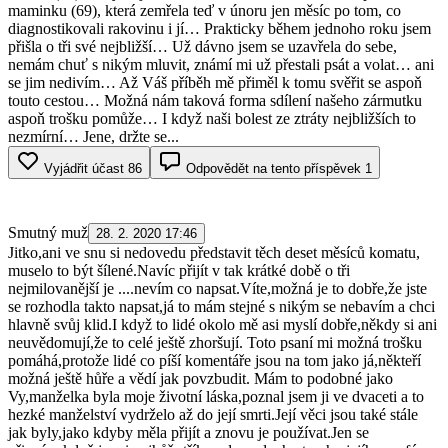
maminku (69), která zemřela teď v únoru jen měsíc po tom, co
diagnostikovali rakovinu i jí… Prakticky během jednoho roku jsem
přišla o tři své nejbližší… Už dávno jsem se uzavřela do sebe,
nemám chuť s nikým mluvit, známí mi už přestali psát a volat… ani
se jim nedivím… Až Váš příběh mě přiměl k tomu svěřit se aspoň
touto cestou… Možná nám taková forma sdílení našeho zármutku
aspoň trošku pomůže… I když naši bolest ze ztráty nejbližších to
nezmírní… Jene, držte se...
Vyjádřit účast
86
Odpovědět na tento příspěvek
1
Smutný muž
28. 2. 2020 17:46
Jitko,ani ve snu si nedovedu představit těch deset měsíců komatu,
muselo to být šílené.Navíc přijít v tak krátké době o tři
nejmilovanější je ....nevím co napsat.Víte,možná je to dobře,že jste
se rozhodla takto napsat,já to mám stejné s nikým se nebavím a chci
hlavně svůj klid.I když to lidé okolo mě asi myslí dobře,někdy si ani
neuvědomují,že to celé ještě zhoršují. Toto psaní mi možná trošku
pomáhá,protože lidé co píší komentáře jsou na tom jako já,někteří
možná ještě hůře a vědí jak povzbudit. Mám to podobné jako
Vy,manželka byla moje životní láska,poznal jsem ji ve dvaceti a to
hezké manželství vydrželo až do její smrti.Její věci jsou také stále
jak byly,jako kdyby měla přijít a znovu je používat.Jen se