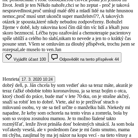
život. Jestli je ten Někdo nahoře,chci se ho zeptat - proč je taková
nespravedlnost,proč umírají malé děti a mladí lidé na tuhle hnusnou
nemoc,proč musí smrt ukončit super manželství??, A takových
otázek je spousta,které nikdy nebudou zodpovězeny. Bohužel
žijeme v době, kdy rakovina kosí čím dál tím víc lidí a lékaři jsou
skoro bezmocní. Léčba typu ozařování a chemoterapie pacientovy
spíše ublíží a celého ho slabí,nikam to nevede a jen to o krátký čas
posune smrt. Všem se omluvám za dlouhý příspěvek, trochu jsem se
rozepsal,ale muselo to ven.Jan
Vyjádřit účast
100
Odpovědět na tento příspěvek
44
Henrieta
17. 3. 2020 10:24
dobrý deň, p. Ján chcela by som vedieť ako sa teraz máte, akurát je
teraz ťažké obdobie tohto koronavírusu, ja sa teraz bojím o otca,
ktorý chodí do práce, bude mať v lete 70-tku, on je strašne akčný,
snaží sa robiť len to dobré. Viete, aké to je prežívať strach o
milovanú osobu, vy ste sa tiež určite o manželku báli. Niekedy mi
napadne, že keby som ochorela na tento vírus a zomrela, bola by
som so svojou zosnulou mamou. Je to možno šialené takto
rozmýšľať, lenže život prináša dosť bolestných situácií. Ja som bola
voľakedy veselá, ale v poslednom čase je mi často smutno, mama
mi chýba, zaujímal by ma jej názor na kopu vecí - na tieto vírusy a