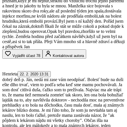
přiznám,když je mi nejhůř,stříknu do vzduchu trochu jejího parfému
a hned je to jakoby tu byla se mnou. Manželka sice bojovala s
rakovinou skoro dva roky,ale až poslední týden jen spala,dostávala
injekce morfinu,ne kvůli nádoru ale prodělala embolii,tak na bolest
hrudníku,která embolii provází.Byl jsem s ní každý den. Pořád jsem
čekal na zázrak,doktoři říkali že stát se může cokoli a pokud dojde k
zlepšení,budou operovat.Opak byl pravdou,zhoršilo se to velmi
rychle. Zemřela hodinu před začátkem návštěv,když už jsem byl na
cestě,asi si to tak přála. Přeji Vám mnoho sil a hlavně zdraví a děkuji
a příspěvek Jan
Vyjádřit účast
78
Kontaktovat autora
Henrieta
22. 2. 2020 13:31
dobrý deň p. Ján, nedá mi zase vám neodpísať. Bolesť bude na duši
ešte dlho trvať, viem to podľa seba keď sme mamu pochovávali. Ja
som dosť citlivá duša, ťažko som to prežívala. Najviac ma ale trápi
to, že mama tiež nemusela zomrieť tak skoro, len ona bola bohužiaľ
lajdák na to, aby navštívila doktorov - nechodila moc na preventívne
prehliadky a to bola na dôchodku, času mala dosť, mala aj známych
lekárov blízko domu. Je mi ľúto toho, že som ju nevtiahla tam aj
nasilu, len to bolo ťažké, pretože mama zastávala názor, že "ak
pôjdem k lekárom nájdu mi všetky choroby". Občas išla na
kontrolu, ale len málokedy a to mala známych lekárov, jeden