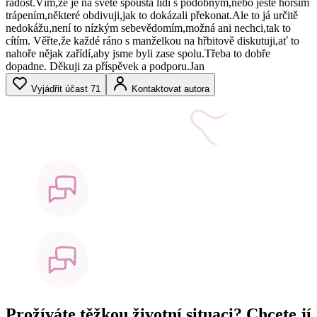
radost.Vím,že je na světě spousta lidí s podobným,nebo ještě horším
trápením,některé obdivuji,jak to dokázali překonat.Ale to já určitě
nedokážu,není to nízkým sebevědomím,možná ani nechci,tak to
cítím. Věřte,že každé ráno s manželkou na hřbitově diskutuji,ať to
nahoře nějak zařídí,aby jsme byli zase spolu.Třeba to dobře
dopadne. Děkuji za příspěvek a podporu.Jan
Vyjádřit účast
71
Kontaktovat autora
Prožíváte těžkou životní situaci? Chcete jí