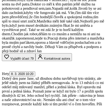
sestra na dvě patra.Doktor co měl k těm patrům ještě službu na
pohotovosti a pendloval sem,tam.Napadá mě,kolik životů by se asi
dalo zachránit,kdyby vše fungovalo jak má. Víte,čím dál tím více
jsem přesvědčený,že čím hodnější člověk a spokojená rodina,tím
spíš to musí smrt zničit.Manželku měli lidé také rádi.Nejhorší pro mě
bylo,když jsem musel desítkám známým říkat že mi umřela a
vysvětlovat proč. Také se mi zdá že je to horší každým
dnem.Chodím jak robot,dělám to co musím a nemůžu na ni ani na
okamžik zapomenout,nejde to.Pracuji doma přes internet a manželka
byla mojím parťákem,oporou a hlavně vděčným posluchačem a to
prostě chybí a navždy bude. Děkuji Vám za příspěvek a podporu a
přeji hodně sil a zdraví Jan
Vyjádřit účast
79
Kontaktovat autora
Hety
8. 3. 2020 10:20
Dobrý den pane Jane, už dlouhou dobu navštěvuji tyto stránky, ale
ještě nikdy jsem na žádný příběh nereagovala. Je to 13 měsíců co mi
odešel můj milovaný manžel, přítel a jediná láska. Byl opravdu má
první a jediná láska. Poznali jsme se když mi bylo 17 a prožili spolu
dlouhých 42 let. Jeho ochod byl rychlý. Jak píšete - rakovina je hnus
a naše zdravotnictví na nic. Nemám sílu ani chuť se o tom více
rozepisovat, protože každý kdo si tím prošel ví o čem hovořím. Píši