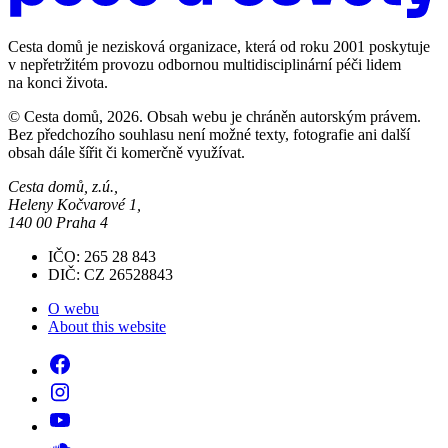
Cesta domů je nezisková organizace, která od roku 2001 poskytuje
v nepřetržitém provozu odbornou multidisciplinární péči lidem
na konci života.
© Cesta domů, 2026. Obsah webu je chráněn autorským právem.
Bez předchozího souhlasu není možné texty, fotografie ani další
obsah dále šířit či komerčně využívat.
Cesta domů, z.ú.,
Heleny Kočvarové 1,
140 00 Praha 4
IČO: 265 28 843
DIČ: CZ 26528843
O webu
About this website