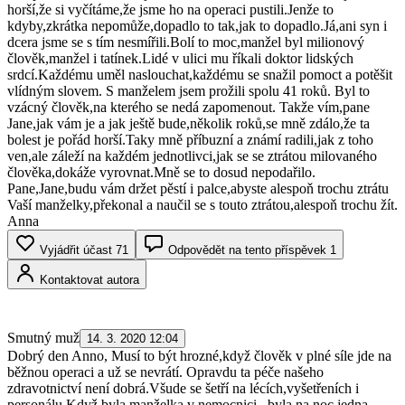
horší,že si vyčítáme,že jsme ho na operaci pustili.Jenže to
kdyby,zkrátka nepomůže,dopadlo to tak,jak to dopadlo.Já,ani syn i
dcera jsme se s tím nesmířili.Bolí to moc,manžel byl milionový
člověk,manžel i tatínek.Lidé v ulici mu říkali doktor lidských
srdcí.Každému uměl naslouchat,každému se snažil pomoct a potěšit
vlídným slovem. S manželem jsem prožili spolu 41 roků. Byl to
vzácný člověk,na kterého se nedá zapomenout. Takže vím,pane
Jane,jak vám je a jak ještě bude,několik roků,se mně zdálo,že ta
bolest je pořád horší.Taky mně příbuzní a známí radili,jak z toho
ven,ale záleží na každém jednotlivci,jak se se ztrátou milovaného
člověka,dokáže vyrovnat.Mně se to dosud nepodařilo.
Pane,Jane,budu vám držet pěstí i palce,abyste alespoň trochu ztrátu
Vaší manželky,překonal a naučil se s touto ztrátou,alespoň trochu žít.
Anna
Vyjádřit účast
71
Odpovědět na tento příspěvek
1
Kontaktovat autora
Smutný muž
14. 3. 2020 12:04
Dobrý den Anno, Musí to být hrozné,když člověk v plné síle jde na
běžnou operaci a už se nevrátí. Opravdu ta péče našeho
zdravotnictví není dobrá.Všude se šetří na lécích,vyšetřeních i
personálu.Když byla manželka v nemocnici , byla na noc jedna