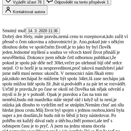
Vyjádřit účast
78
Odpovědět na tento příspěvek
1
Kontaktovat autora
Smutný muž
14. 3. 2020 11:36
Dobrý den Hety, máte pravdu,nemá cenu to rozepisovat,kdo zažil ví
přesně o čem rakovina a zdravotnictví je. Ano,pokud jste s někým
dlouhou dobu ve společném životě,je to jako by byl člověk
jeden.Jednotné myšlení a souhra ve věcech které život přináší je
neuvěřitelná. Dokonce jsem někde četl odbornou publikaci,že
pokud je spolu pár déle než 30let,večer po ulehnutí bijí obě srdce
stejně. O to horší je ta nespravedlnost,proč taková manželství jaké
jsme měli musí nemoc ukončit. V nemocnici nám říkali retro
pár,nikdo nechápal že můžeme být spolu 34let.Já zase nechápu jak
spolu můžou lidé spolu žít ,lhát si,podvádět a za pár let se rozvádět.
Určitě je pravda,že po čase se okolí od člověka tak nějak odvrátí a
myslí si že je v pohodě. Opak je pravdou a čas na tom nic
nemění,budu mít manželku stále stejně rád i když už tu není,je
otázka jak dlouho to vydržím než se utrápím.Nemám chuť ani sílu
hledat jinou cestu.Můj život byl spojen s jednou osobou,která byla
super a jen doufám,že budu mít to štěstí ji brzy následovat. Po
pohřbu mi každý dával rady a útěchu,chtěl pomoct,ale teď s
odstupem času je to pryč. A jsem na jednu stranu docela