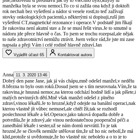
jisté,nedovedu si představit jak by to všechno bylo,kdyby tu
manželka byla se svou nemocí.To co si zažila ona když ji doktoři
rok nechali bez vyšetření a nádor si vesele rostl,to teď zažívají
stovky onkologických pacientů,s některými si dopisuji,ruší jim
vyšetření CT,magnetické rezonance i operace.V podstatě jim říkají
že rakovina není akutní stav a že se musí řešit virus.Je to smutné u
nádoru jde přece hlavně o čas. To jsem se trochu rozepsal,ale nějak
to naše zdravotnictví nemůžu ztrávit. Jsem velice rád,že jste mi zase
napsala a přeji Vám i celé rodině hlavně zdraví.Jan
Vyjádřit účast
65
Kontaktovat autora
Anna
11. 3. 2020 13:46
Dobrý den pane Jane, jak já vás chápu,mně odešel manžel,v nedělu
8.března to bylo osm roků.Dosud jsem se s tím nesrovnala.Vím,že ta
rakovina,je hnusná nemoc,na kterou odchází hodně lidí a jak píšete,i
malých nevinných dětí.Mně však manžel odešel z plného
zdraví,vinou lékařů.Je to hrozné,když odejde na banální operaci,nak
kterou vlastně jít vůbec nemusel,ale chtěl žít,tak se rozhodl
poslechnout lékaře a šel.Operace,jako taková dopadla dobře a
potvrdila,že je zdravý,ale vinou nedostatečnou pooperační péči a
zanedbání lékaře i sester,už se nám domů nevrátil.To je tak
hrozné,že se člověk nemůže utěšovat tím,že už ho nic nebolí,že má
klid,protože si uvědomuje,že ho vlastně nic nebolelo a o to je to