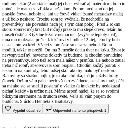
rodinný lekár (2 atestácie mal) jej chcel vybrať aj maternicu - bolo to
nutné, ale mama sa zľakla a nešla tam. Potom pred smrťou jej
prasklo črevo, nebolo jej ani tie črevá vidieť (samé metastázy mala)
a už bolo neskoro. Trochu som jej vyčítala, že nechodila na
preventívky, ale povedala nech jej s tým dám pokoj. Pred 2 rokmi
skoro zomrel môj brat (38 ročný) prasklo mu slepé črevo, lekári ho
museli čistiť a 3 týždne ležal v nemocnici (zvýšené teploty mal),
rana mu mokvala, prišiel k lekárovi v hodine 12.-tej, lebo by bola
nastala otrava krvi. Všetci v tom čase sme sa za neho k Bohu
modlili, takže to prežil. On má 3 menšie deti a úver na krku. Život je
nevyspytateľný, nevieme dokedy tu budeme, ja chodím pravidelne
na preventívky, lebo tiež som mala nález v prsníku, ale nebolo zatiaľ
treba nič robiť, absolvovala som biopsiu. Chodím každý polrok k
lekárom na kontroly, lebo radšej skôr ako by malo byť neskoro.
Rakoviny sa strašne bojím, je to ako chrípka, má ju každý druhý
človek. Držím vám palce nech všetko zvládnete, ste silný muž, páči
sa mi ako ste sa snažili postarať o všetko (a injekcie by nedokázal
pichať každý - ja určite nie). Máme aspoň nádej, že sa so svojimi
blízkymi stretneme na druhom svete. Veľa síl vám prajem do
budúcna. S úctou Henrieta z Bratislavy.
Vyjádřit účast
75
Odpovědět na tento příspěvek
1