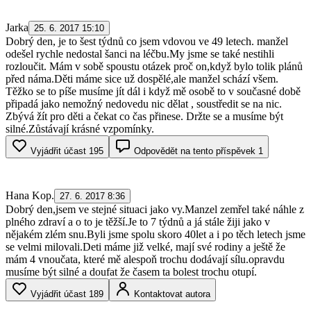
Jarka
25. 6. 2017 15:10
Dobrý den, je to šest týdnů co jsem vdovou ve 49 letech. manžel
odešel rychle nedostal šanci na léčbu.My jsme se také nestihli
rozloučit. Mám v sobě spoustu otázek proč on,když bylo tolik plánů
před náma.Děti máme sice už dospělé,ale manžel schází všem.
Těžko se to píše musíme jít dál i když mě osobě to v současné době
připadá jako nemožný nedovedu nic dělat , soustředit se na nic.
Zbývá žít pro děti a čekat co čas přinese. Držte se a musíme být
silné.Zůstávají krásné vzpomínky.
Vyjádřit účast
195
Odpovědět na tento příspěvek
1
Hana Kop.
27. 6. 2017 8:36
Dobrý den,jsem ve stejné situaci jako vy.Manzel zemřel také náhle z
plného zdraví a o to je těžší.Je to 7 týdnů a já stále žiji jako v
nějakém zlém snu.Byli jsme spolu skoro 40let a i po těch letech jsme
se velmi milovali.Deti máme již velké, mají své rodiny a ještě že
mám 4 vnoučata, které mě alespoň trochu dodávají sílu.opravdu
musíme být silné a doufat že časem ta bolest trochu otupí.
Vyjádřit účast
189
Kontaktovat autora