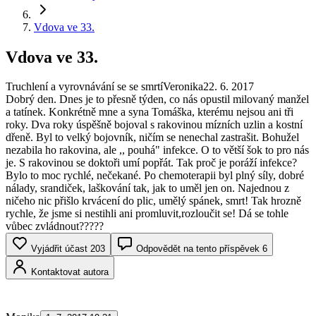
Vdova ve 33.
Vdova ve 33.
Truchlení a vyrovnávání se se smrtí
Veronika
22. 6. 2017
Dobrý den. Dnes je to přesně týden, co nás opustil milovaný manžel
a tatínek. Konkrétně mne a syna Tomáška, kterému nejsou ani tři
roky. Dva roky úspěšně bojoval s rakovinou mízních uzlin a kostní
dřeně. Byl to velký bojovník, ničím se nenechal zastrašit. Bohužel
nezabila ho rakovina, ale ,, pouhá" infekce. O to větší šok to pro nás
je. S rakovinou se doktoři umí popřát. Tak proč je poráží infekce?
Bylo to moc rychlé, nečekané. Po chemoterapii byl plný síly, dobré
nálady, srandiček, laškování tak, jak to uměl jen on. Najednou z
ničeho nic přišlo krvácení do plic, umělý spánek, smrt! Tak hrozně
rychle, že jsme si nestihli ani promluvit,rozloučit se! Dá se tohle
vůbec zvládnout?????
Vyjádřit účast
203
Odpovědět na tento příspěvek
6
Kontaktovat autora