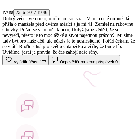
Ivana
23. 6. 2017 19:46
Dobrý večer Veroniko, upřímnou soustrast Vám a celé rodině. Já
přišla o manžela před dvěma měsíci a je mi 41. Zemřel na rakovinu
slinivky. Pořád se s tím nějak peru, i když jsme věděli, že se
nevyléčí, přesto je to moc těžké a život najednou prázdný. Musíme
tady být pro naše děti, ale někdy je to nesnesitelné. Pořád čekám, že
se vrátí. Buďte silná pro svého chlapečka a věřte, že bude líp.
Uvidíme, jestli je pravda, že čas zahojí naše rány.
Vyjádřit účast
177
Odpovědět na tento příspěvek
0