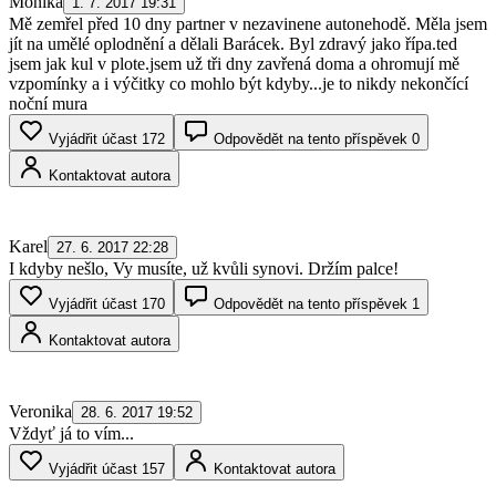
Monika
1. 7. 2017 19:31
Mě zemřel před 10 dny partner v nezavinene autonehodě. Měla jsem
jít na umělé oplodnění a dělali Barácek. Byl zdravý jako řípa.ted
jsem jak kul v plote.jsem už tři dny zavřená doma a ohromují mě
vzpomínky a i výčitky co mohlo být kdyby...je to nikdy nekončící
noční mura
Vyjádřit účast
172
Odpovědět na tento příspěvek
0
Kontaktovat autora
Karel
27. 6. 2017 22:28
I kdyby nešlo, Vy musíte, už kvůli synovi. Držím palce!
Vyjádřit účast
170
Odpovědět na tento příspěvek
1
Kontaktovat autora
Veronika
28. 6. 2017 19:52
Vždyť já to vím...
Vyjádřit účast
157
Kontaktovat autora