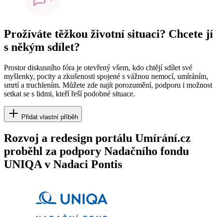
Prožíváte těžkou životní situaci? Chcete jí
s někým sdílet?
Prostor diskusního fóra je otevřený všem, kdo chtějí sdílet své
myšlenky, pocity a zkušenosti spojené s vážnou nemocí, umíráním,
smrtí a truchlením. Můžete zde najít porozumění, podporu i možnost
setkat se s lidmi, kteří řeší podobné situace.
Přidat vlastní příběh
Rozvoj a redesign portálu Umírání.cz
proběhl za podpory Nadačního fondu
UNIQA v Nadaci Pontis