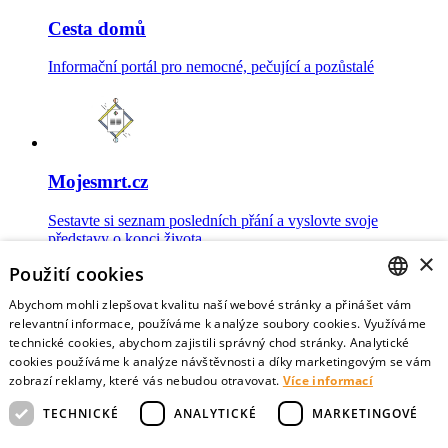
Cesta domů
Informační portál pro nemocné, pečující a pozůstalé
Mojesmrt.cz
Sestavte si seznam posledních přání a vyslovte svoje
představy o konci života
×
Použití cookies
Abychom mohli zlepšovat kvalitu naší webové stránky a přinášet vám
CZECH
relevantní informace, používáme k analýze soubory cookies. Využíváme
technické cookies, abychom zajistili správný chod stránky. Analytické
Data o umírání
ENGLISH
cookies používáme k analýze návštěvnosti a díky marketingovým se vám
zobrazí reklamy, které vás nebudou otravovat.
Více informací
Nejnovější data o postojích veřejnosti a zdravotníků k umírání
TECHNICKÉ
ANALYTICKÉ
MARKETINGOVÉ