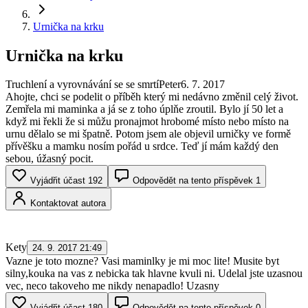
Urnička na krku
Urnička na krku
Truchlení a vyrovnávání se se smrtí
Peter
6. 7. 2017
Ahojte, chci se podelit o příběh který mi nedávno změnil celý život.
Zemřela mi maminka a já se z toho úplňe zroutil. Bylo jí 50 let a
když mi řekli že si můžu pronajmot hrobomé místo nebo místo na
urnu dělalo se mi špatně. Potom jsem ale objevil urničky ve formě
přívěšku a mamku nosím pořád u srdce. Teď jí mám každý den
sebou, úžasný pocit.
Vyjádřit účast
192
Odpovědět na tento příspěvek
1
Kontaktovat autora
Kety
24. 9. 2017 21:49
Vazne je toto mozne? Vasi maminlky je mi moc lite! Musite byt
silny,kouka na vas z nebicka tak hlavne kvuli ni. Udelal jste uzasnou
vec, neco takoveho me nikdy nenapadlo! Uzasny
Vyjádřit účast
180
Odpovědět na tento příspěvek
0