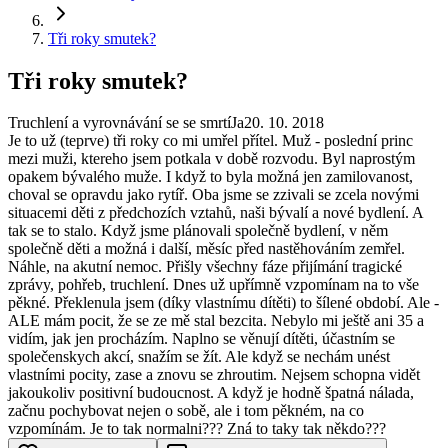
Tři roky smutek?
Tři roky smutek?
Truchlení a vyrovnávání se se smrtí
Ja
20. 10. 2018
Je to už (teprve) tři roky co mi umřel přítel. Muž - poslední princ
mezi muži, ktereho jsem potkala v době rozvodu. Byl naprostým
opakem bývalého muže. I když to byla možná jen zamilovanost,
choval se opravdu jako rytíř. Oba jsme se zzivali se zcela novými
situacemi děti z předchozích vztahů, naši bývalí a nové bydlení. A
tak se to stalo. Když jsme plánovali společně bydlení, v něm
společně děti a možná i další, měsíc před nastěhováním zemřel.
Náhle, na akutní nemoc. Přišly všechny fáze přijímání tragické
zprávy, pohřeb, truchlení. Dnes už upřímně vzpomínam na to vše
pěkné. Překlenula jsem (díky vlastnímu dítěti) to šílené období. Ale -
ALE mám pocit, že se ze mě stal bezcita. Nebylo mi ještě ani 35 a
vidím, jak jen procházím. Naplno se věnují dítěti, účastním se
společenskych akcí, snažím se žít. Ale když se nechám unést
vlastními pocity, zase a znovu se zhroutim. Nejsem schopna vidět
jakoukoliv positivní budoucnost. A když je hodně špatná nálada,
začnu pochybovat nejen o sobě, ale i tom pěkném, na co
vzpomínám. Je to tak normalni??? Zná to taky tak někdo???