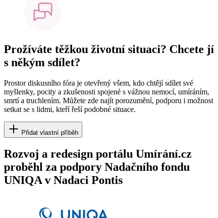
Prožíváte těžkou životní situaci? Chcete jí
s někým sdílet?
Prostor diskusního fóra je otevřený všem, kdo chtějí sdílet své
myšlenky, pocity a zkušenosti spojené s vážnou nemocí, umíráním,
smrtí a truchlením. Můžete zde najít porozumění, podporu i možnost
setkat se s lidmi, kteří řeší podobné situace.
Přidat vlastní příběh
Rozvoj a redesign portálu Umírání.cz
proběhl za podpory Nadačního fondu
UNIQA v Nadaci Pontis