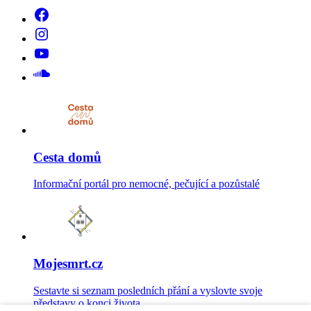
Cesta domů
Informační portál pro nemocné, pečující a pozůstalé
Mojesmrt.cz
Sestavte si seznam posledních přání a vyslovte svoje
představy o konci života