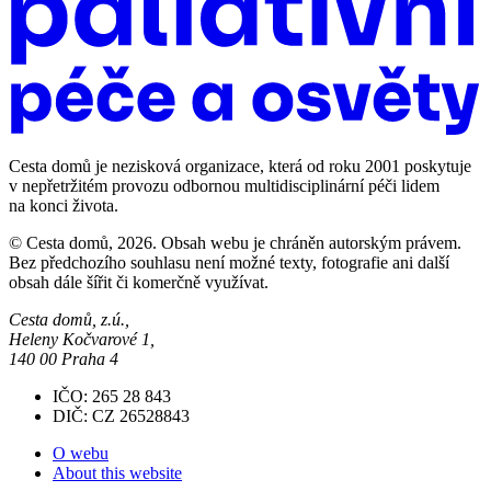
Cesta domů je nezisková organizace, která od roku 2001 poskytuje
v nepřetržitém provozu odbornou multidisciplinární péči lidem
na konci života.
© Cesta domů, 2026. Obsah webu je chráněn autorským právem.
Bez předchozího souhlasu není možné texty, fotografie ani další
obsah dále šířit či komerčně využívat.
Cesta domů, z.ú.,
Heleny Kočvarové 1,
140 00 Praha 4
IČO: 265 28 843
DIČ: CZ 26528843
O webu
About this website