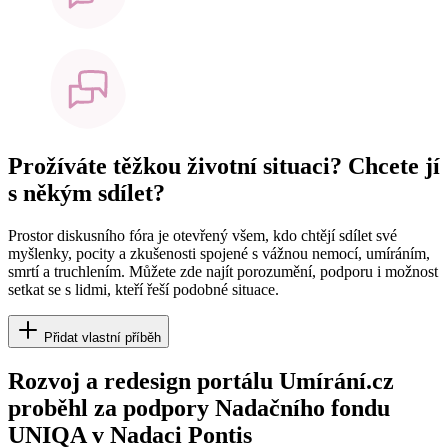
Prožíváte těžkou životní situaci? Chcete jí
s někým sdílet?
Prostor diskusního fóra je otevřený všem, kdo chtějí sdílet své
myšlenky, pocity a zkušenosti spojené s vážnou nemocí, umíráním,
smrtí a truchlením. Můžete zde najít porozumění, podporu i možnost
setkat se s lidmi, kteří řeší podobné situace.
Přidat vlastní příběh
Rozvoj a redesign portálu Umírání.cz
proběhl za podpory Nadačního fondu
UNIQA v Nadaci Pontis