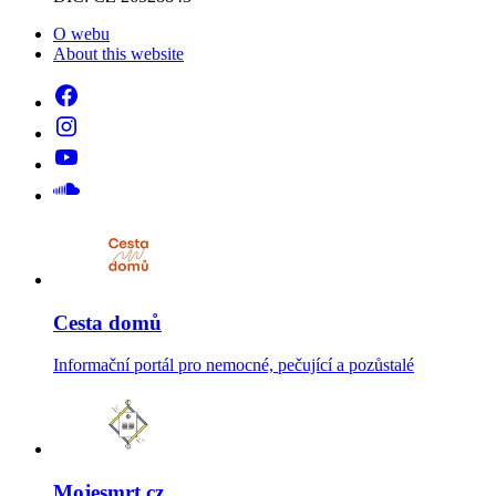
O webu
About this website
Cesta domů
Informační portál pro nemocné, pečující a pozůstalé
Mojesmrt.cz