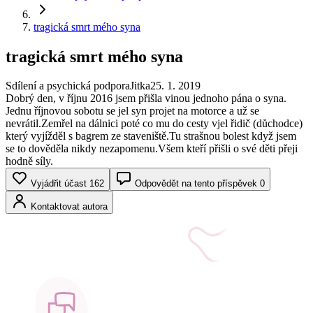
tragická smrt mého syna
tragická smrt mého syna
Sdílení a psychická podpora
Jitka
25. 1. 2019
Dobrý den, v říjnu 2016 jsem přišla vinou jednoho pána o syna.
Jednu říjnovou sobotu se jel syn projet na motorce a už se
nevrátil.Zemřel na dálnici poté co mu do cesty vjel řidič (důchodce)
který vyjížděl s bagrem ze staveniště.Tu strašnou bolest když jsem
se to dověděla nikdy nezapomenu.Všem kteří přišli o své děti přeji
hodně síly.
Vyjádřit účast
162
Odpovědět na tento příspěvek
0
Kontaktovat autora