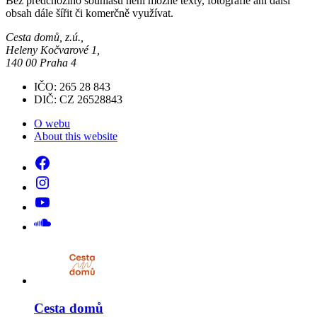
Bez předchozího souhlasu není možné texty, fotografie ani další
obsah dále šířit či komerčně využívat.
Cesta domů, z.ú.,
Heleny Kočvarové 1,
140 00 Praha 4
IČO: 265 28 843
DIČ: CZ 26528843
O webu
About this website
Cesta domů