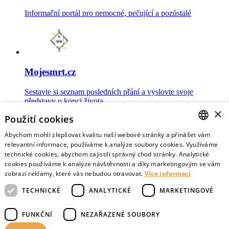
Informační portál pro nemocné, pečující a pozůstalé
Mojesmrt.cz
Sestavte si seznam posledních přání a vyslovte svoje
představy o konci života
×
Použití cookies
Abychom mohli zlepšovat kvalitu naší webové stránky a přinášet vám
CZECH
relevantní informace, používáme k analýze soubory cookies. Využíváme
technické cookies, abychom zajistili správný chod stránky. Analytické
Data o umírání
ENGLISH
cookies používáme k analýze návštěvnosti a díky marketingovým se vám
zobrazí reklamy, které vás nebudou otravovat.
Více informací
Nejnovější data o postojích veřejnosti a zdravotníků k umírání
TECHNICKÉ
ANALYTICKÉ
MARKETINGOVÉ
FUNKČNÍ
NEZAŘAZENÉ SOUBORY