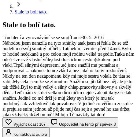
Stale to bolí tato.
Stale to bolí tato.
Truchlení a vyrovnávání se se smrtí
Lucie
30. 5. 2016
Náhodou jsem narazila na tyto stránky atak jsem si řekla že se též
podelim o svůj smutný příběh. Tatínek mi zemřel před 14mes.Bylo
to hodně nečekaně a pro celou moji rodinu velká tragedie.Tatka nám
odešel ze své vlastní vůle,dost drastickou cestou(skokem pod
vlak).Trpěl silnými depresemi ,ač jsme snažili mu pomáhat a
podporovat....nakonec to nezvládl a bez jakého koliv rozloučení.
Nikdy na ten den nezapomenu kdy mi moje sestra volala že táta se
zabil.Myslela jsem že se zhroutim. Snažím se jít dál bez něj ale je to
tak těžké.Byl to můj velký a silný chlap,pracovity,sikovny a skvělý
děda. Teď mám v srdci velkou díru ničím nejde zalepit ikdyz se tak
snažím. Jediné co mě drží je můj 2lety syn který je mu tak
podobný.Jak vzhledově tak povahove. V jediné co věřím a ze srdce
si preju,se sním jednou až přijde můj čas sejit a pevné ho zas držet
jako vždycky držel on mě! Miluju Tě navždy tatuldo!
Vyjádřit účast
167
Odpovědět na tento příspěvek
0
Kontaktovat autora